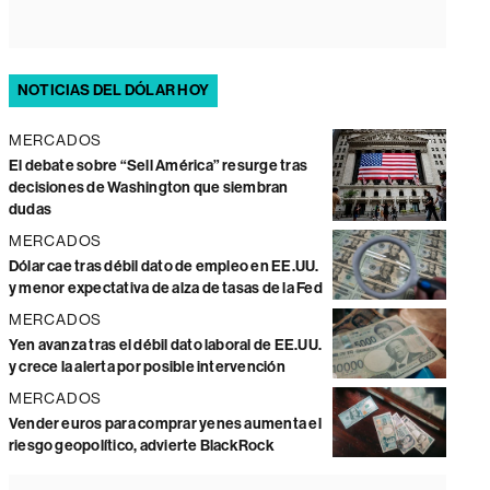
NOTICIAS DEL DÓLAR HOY
MERCADOS
El debate sobre “Sell América” resurge tras
decisiones de Washington que siembran
dudas
MERCADOS
Dólar cae tras débil dato de empleo en EE.UU.
y menor expectativa de alza de tasas de la Fed
MERCADOS
Yen avanza tras el débil dato laboral de EE.UU.
y crece la alerta por posible intervención
MERCADOS
Vender euros para comprar yenes aumenta el
riesgo geopolítico, advierte BlackRock