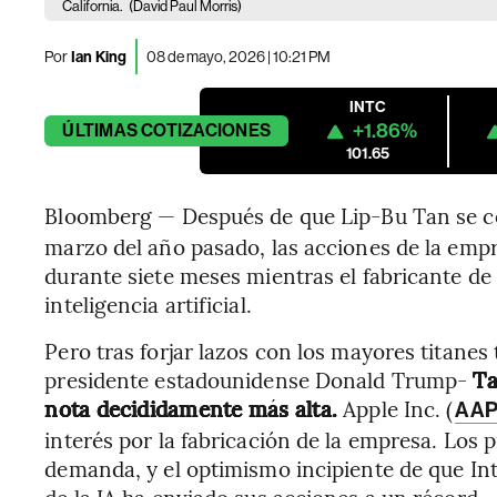
California.
(David Paul Morris)
Por
Ian King
08 de mayo, 2026 | 10:21 PM
INTC
+1.86%
ÚLTIMAS
COTIZACIONES
101.65
Bloomberg — Después de que Lip-Bu Tan se con
marzo del año pasado, las acciones de la emp
durante siete meses mientras el fabricante de
inteligencia artificial.
Pero tras forjar lazos con los mayores titane
presidente estadounidense Donald Trump-
Ta
nota decididamente más alta.
Apple Inc. (
AAP
interés por la fabricación de la empresa. Los 
demanda, y el optimismo incipiente de que Int