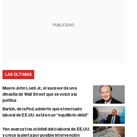
PUBLICIDAD
LAS ÚLTIMAS
Muere John Loeb Jr., el sucesor de una
dinastía de Wall Street que se volcó a la
política
Barkin, de la Fed, advierte que el mercado
laboral de EE.UU. está en un “equilibrio débil”
Yen avanza tras el débil dato laboral de EE.UU.
y crece la alerta por posible intervención