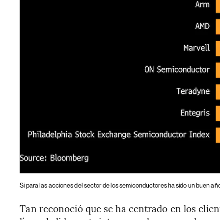
Si para las acciones del sector de los semiconductores ha sido un buen año, 
Tan reconoció que se ha centrado en los client