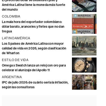
El precio del dólar se debilita en julio y
América Latina tiene la moneda más fuerte
del mundo
COLOMBIA
La mala hora del exportador colombiano:
dólar barato, aranceles y fletes que no dan
tregua
LATINOAMÉRICA
Los 5 países de América Latina con mayor
calidad de vida en 2026, según clasificación
de Wharton
ESTILO DE VIDA
Omega x Swatch lanza un reloj con oro para
celebrar el alunizaje del Apollo 11
ARGENTINA
IPC de julio 2026: de cuánto sería la inflación,
según las consultoras