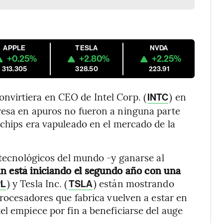
APPLE
TESLA
NVDA
+0.25%
+2.80%
+2.25%
313.305
328.50
223.91
virtiera en CEO de Intel Corp. (
) en
INTC
resa en apuros no fueron a ninguna parte
 chips era vapuleado en el mercado de la
s tecnológicos del mundo -y ganarse al
n está iniciando el segundo año con una
) y Tesla Inc. (
) están mostrando
L
TSLA
procesadores que fabrica vuelven a estar en
el empiece por fin a beneficiarse del auge