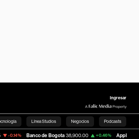
Ingresar
ecnología
Línea Studios
Negocios
Podcasts
Banco de Bogota
38,900.00
Apple
313.305
+0.46%
+0
English