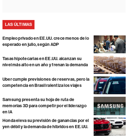
LAS ÚLTIMAS
Empleo privado en EE.UU. crece menos de lo
esperado en julio, según ADP
Tasas hipotecarias en EE.UU. alcanzan su
nivel más alto en un año y frenan la demanda
Uber cumple previsiones de reservas, pero la
competencia en Brasil ralentiza los viajes
Samsung presenta su hoja de ruta de
memorias 3D para competir por el liderazgo
en IA
Honda eleva su previsión de ganancias por el
yen débil y la demanda de híbridos en EE.UU.