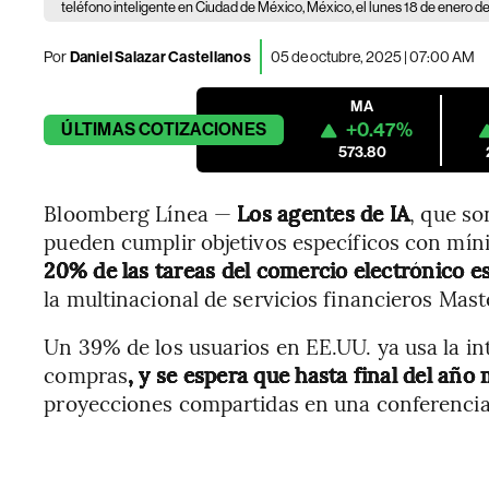
teléfono inteligente en Ciudad de México, México, el lunes 18 de enero d
Por
Daniel Salazar Castellanos
05 de octubre, 2025 | 07:00 AM
MA
+0.47%
ÚLTIMAS
COTIZACIONES
573.80
Bloomberg Línea —
Los agentes de IA
, que so
pueden cumplir objetivos específicos con mín
20% de las tareas del comercio electrónico e
la multinacional de servicios financieros Mast
Un 39% de los usuarios en EE.UU. ya usa la inte
compras
, y se espera que hasta final del añ
proyecciones compartidas en una conferencia 