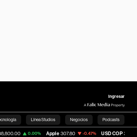
Ingresar
ecnología
Línea Studios
Negocios
Podcasts
Apple
307.80
USD COP
3,182.58
0.00%
-0.47%
-0.42%
English