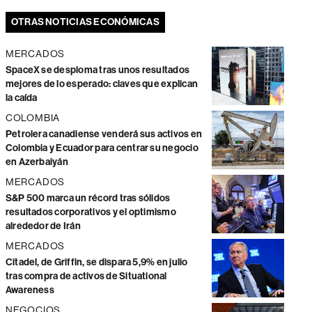
OTRAS NOTICIAS ECONÓMICAS
MERCADOS
SpaceX se desploma tras unos resultados
mejores de lo esperado: claves que explican
la caída
COLOMBIA
Petrolera canadiense venderá sus activos en
Colombia y Ecuador para centrar su negocio
en Azerbaiyán
MERCADOS
S&P 500 marca un récord tras sólidos
resultados corporativos y el optimismo
alrededor de Irán
MERCADOS
Citadel, de Griffin, se dispara 5,9% en julio
tras compra de activos de Situational
Awareness
NEGOCIOS