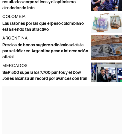
resultados corporativos y el optimismo
alrededor de Irán
COLOMBIA
Las razones por las que el peso colombiano
está siendo tan atractivo
ARGENTINA
Precios de bonos sugieren dinámica alcista
para el dólar en Argentina pese a intervención
oficial
MERCADOS
S&P 500 supera los 7.700 puntos y el Dow
Jones alcanza un récord por avances con Irán