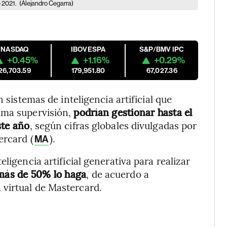
e 2021.
(Alejandro Cegarra)
NASDAQ
IBOVESPA
S&P/BMV IPC
+0.45%
+1.16%
+0.29%
26,703.59
179,951.80
67,027.36
n sistemas de inteligencia artificial que
ima supervisión,
podrían gestionar hasta el
ste año
, según cifras globales divulgadas por
ercard (
).
MA
ligencia artificial generativa para realizar
o más de 50% lo haga
, de acuerdo a
virtual de Mastercard.