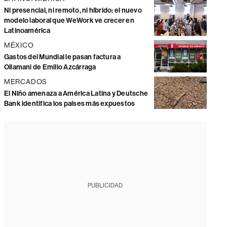
Ni presencial, ni remoto, ni híbrido: el nuevo
modelo laboral que WeWork ve crecer en
Latinoamérica
MÉXICO
Gastos del Mundial le pasan factura a
Ollamani de Emilio Azcárraga
MERCADOS
El Niño amenaza a América Latina y Deutsche
Bank identifica los países más expuestos
PUBLICIDAD