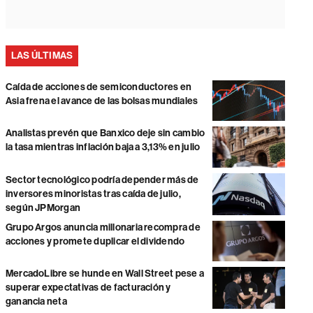
LAS ÚLTIMAS
Caída de acciones de semiconductores en
Asia frena el avance de las bolsas mundiales
Analistas prevén que Banxico deje sin cambio
la tasa mientras inflación baja a 3,13% en julio
Sector tecnológico podría depender más de
inversores minoristas tras caída de julio,
según JPMorgan
Grupo Argos anuncia millonaria recompra de
acciones y promete duplicar el dividendo
MercadoLibre se hunde en Wall Street pese a
superar expectativas de facturación y
ganancia neta