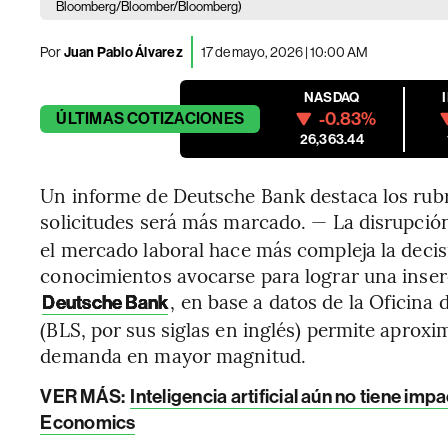
Bloomberg/Bloomber/Bloomberg)
Por
Juan Pablo Álvarez
17 de mayo, 2026 | 10:00 AM
NASDAQ
-0.83%
ÚLTIMAS
COTIZACIONES
26,363.44
Un informe de Deutsche Bank destaca los rubr
solicitudes será más marcado. — La disrupció
el mercado laboral hace más compleja la decis
conocimientos avocarse para lograr una inser
, en base a datos de la Oficina
Deutsche Bank
(BLS, por sus siglas en inglés) permite aprox
demanda en mayor magnitud.
VER MÁS:
Inteligencia artificial aún no tiene im
Economics