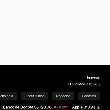
Ingresar
ecnología
Línea Studios
Negocios
Podcasts
 Bogota
38,720.00
Apple
310.94
USD C
-0.21%
+0.55%
English