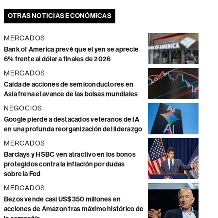
OTRAS NOTICIAS ECONÓMICAS
MERCADOS
Bank of America prevé que el yen se aprecie
6% frente al dólar a finales de 2026
MERCADOS
Caída de acciones de semiconductores en
Asia frena el avance de las bolsas mundiales
NEGOCIOS
Google pierde a destacados veteranos de IA
en una profunda reorganización del liderazgo
MERCADOS
Barclays y HSBC ven atractivo en los bonos
protegidos contra la inflación por dudas
sobre la Fed
MERCADOS
Bezos vende casi US$350 millones en
acciones de Amazon tras máximo histórico de