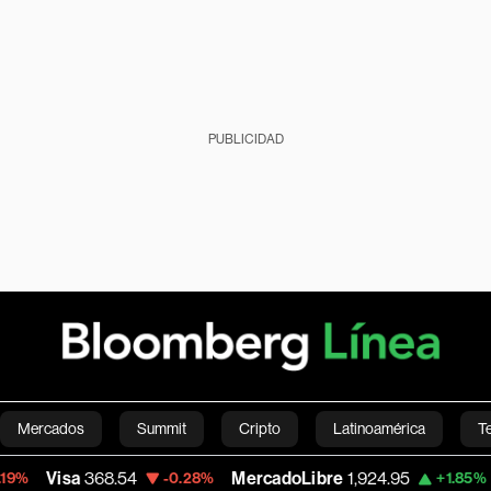
PUBLICIDAD
Mercados
Summit
Cripto
Latinoamérica
T
368.54
MercadoLibre
1,924.95
Banco de
-0.28%
+1.85%
Green
Economía
Estilo de vida
Mundo
Videos