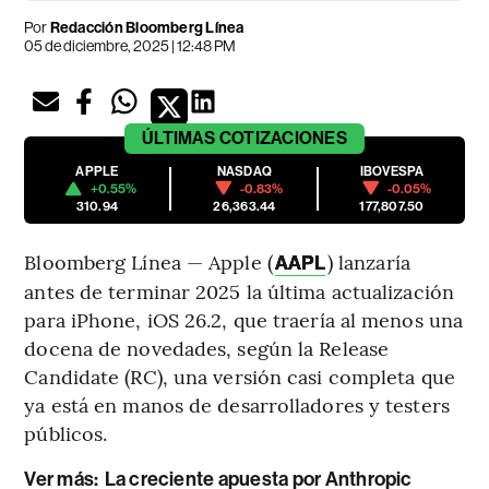
Por
Redacción Bloomberg Línea
05 de diciembre, 2025 | 12:48 PM
ÚLTIMAS
COTIZACIONES
APPLE
NASDAQ
IBOVESPA
+0.55%
-0.83%
-0.05%
310.94
26,363.44
177,807.50
Bloomberg Línea — Apple (
) lanzaría
AAPL
antes de terminar 2025 la última actualización
para iPhone, iOS 26.2, que traería al menos una
docena de novedades, según la Release
Candidate (RC), una versión casi completa que
ya está en manos de desarrolladores y testers
públicos.
Ver más:
La creciente apuesta por Anthropic