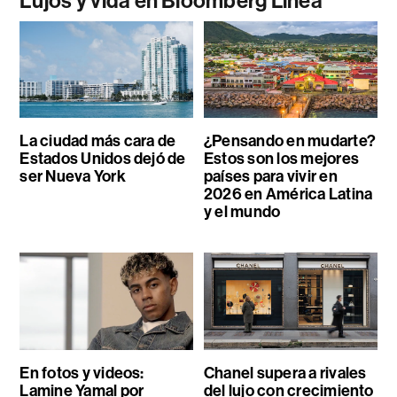
Lujos y vida en Bloomberg Línea
La ciudad más cara de
¿Pensando en mudarte?
Estados Unidos dejó de
Estos son los mejores
ser Nueva York
países para vivir en
2026 en América Latina
y el mundo
En fotos y videos:
Chanel supera a rivales
Lamine Yamal por
del lujo con crecimiento