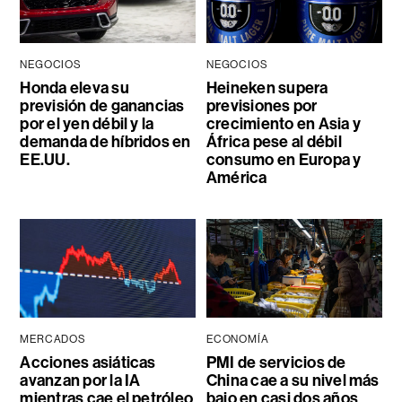
NEGOCIOS
NEGOCIOS
Honda eleva su
Heineken supera
previsión de ganancias
previsiones por
por el yen débil y la
crecimiento en Asia y
demanda de híbridos en
África pese al débil
EE.UU.
consumo en Europa y
América
MERCADOS
ECONOMÍA
Acciones asiáticas
PMI de servicios de
avanzan por la IA
China cae a su nivel más
mientras cae el petróleo
bajo en casi dos años