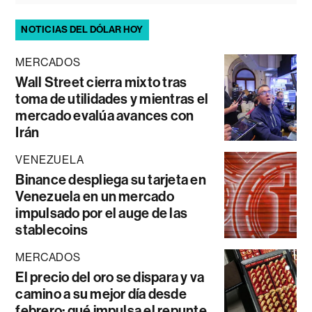
NOTICIAS DEL DÓLAR HOY
MERCADOS
Wall Street cierra mixto tras
toma de utilidades y mientras el
mercado evalúa avances con
Irán
VENEZUELA
Binance despliega su tarjeta en
Venezuela en un mercado
impulsado por el auge de las
stablecoins
MERCADOS
El precio del oro se dispara y va
camino a su mejor día desde
febrero: qué impulsa el repunte