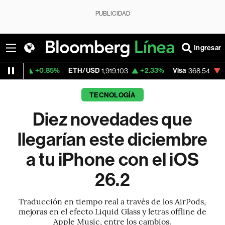
PUBLICIDAD
Ingresar
0.85%
ETH/USD
+2.33%
Visa
-0.28%
Mer
1,919.103
368.54
TECNOLOGÍA
Diez novedades que
llegarían este diciembre
a tu iPhone con el iOS
26.2
Traducción en tiempo real a través de los AirPods,
mejoras en el efecto Liquid Glass y letras offline de
Apple Music, entre los cambios.