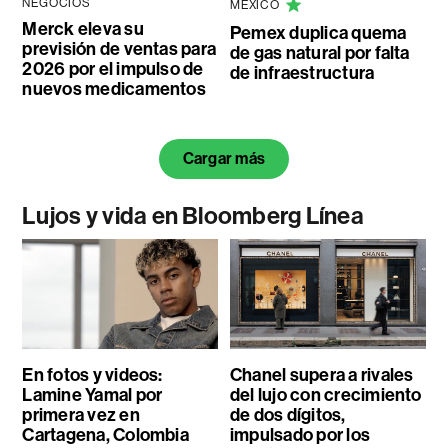
NEGOCIOS
MÉXICO
Merck eleva su
Pemex duplica quema
previsión de ventas para
de gas natural por falta
2026 por el impulso de
de infraestructura
nuevos medicamentos
Cargar más
Lujos y vida en Bloomberg Línea
En fotos y videos:
Chanel supera a rivales
Lamine Yamal por
del lujo con crecimiento
primera vez en
de dos dígitos,
Cartagena, Colombia
impulsado por los