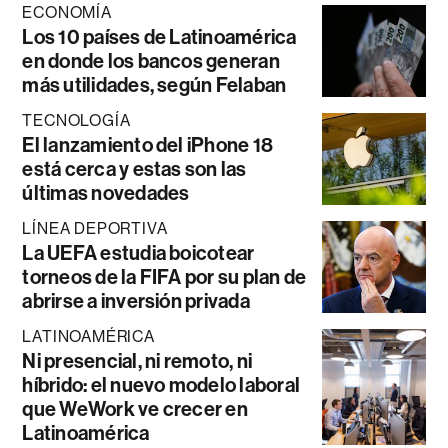
ECONOMÍA
Los 10 países de Latinoamérica
en donde los bancos generan
más utilidades, según Felaban
TECNOLOGÍA
El lanzamiento del iPhone 18
está cerca y estas son las
últimas novedades
LÍNEA DEPORTIVA
La UEFA estudia boicotear
torneos de la FIFA por su plan de
abrirse a inversión privada
LATINOAMÉRICA
Ni presencial, ni remoto, ni
híbrido: el nuevo modelo laboral
que WeWork ve crecer en
Latinoamérica