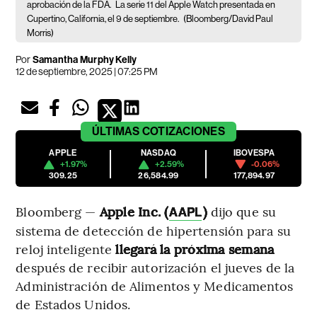
aprobación de la FDA.
La serie 11 del Apple Watch presentada en
Cupertino, California, el 9 de septiembre.
(Bloomberg/David Paul
Morris)
Por
Samantha Murphy Kelly
12 de septiembre, 2025 | 07:25 PM
ÚLTIMAS
COTIZACIONES
APPLE
NASDAQ
IBOVESPA
+1.97%
+2.59%
-0.06%
309.25
26,584.99
177,894.97
Bloomberg —
Apple Inc. (
)
dijo que su
AAPL
sistema de detección de hipertensión para su
reloj inteligente
llegará la próxima semana
después de recibir autorización el jueves de la
Administración de Alimentos y Medicamentos
de Estados Unidos.