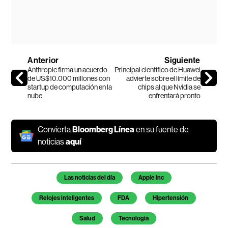
Anterior
Siguiente
Anthropic firma un acuerdo
Principal científico de Huawei
de US$10.000 millones con
advierte sobre el límite de
startup de computación en la
chips al que Nvidia se
nube
enfrentará pronto
Convierta
Bloomberg Línea
en su fuente de
noticias
aquí
Temas de este artículo
Las noticias del día
Apple Inc
Relojes inteligentes
FDA
Hipertensión
Salud
Tecnologia