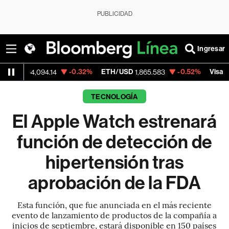
PUBLICIDAD
Ingresar
-0.32%
ETH/USD
-0.52%
Visa
+1
94.14
1,865.583
369.59
TECNOLOGÍA
El Apple Watch estrenará
función de detección de
hipertensión tras
aprobación de la FDA
Esta función, que fue anunciada en el más reciente
evento de lanzamiento de productos de la compañía a
inicios de septiembre, estará disponible en 150 países