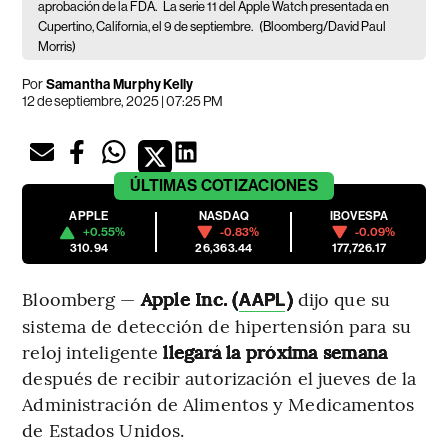
aprobación de la FDA.
La serie 11 del Apple Watch presentada en
Cupertino, California, el 9 de septiembre.
(Bloomberg/David Paul
Morris)
Por
Samantha Murphy Kelly
12 de septiembre, 2025 | 07:25 PM
ÚLTIMAS
COTIZACIONES
APPLE
NASDAQ
IBOVESPA
+0.55%
-0.83%
-0.09%
310.94
26,363.44
177,726.17
Bloomberg —
Apple Inc. (
)
dijo que su
AAPL
sistema de detección de hipertensión para su
reloj inteligente
llegará la próxima semana
después de recibir autorización el jueves de la
Administración de Alimentos y Medicamentos
de Estados Unidos.