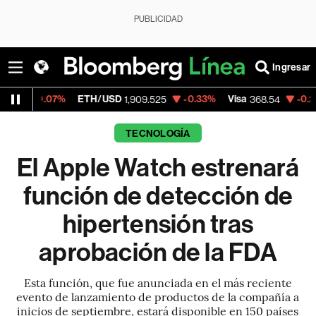
PUBLICIDAD
Ingresar
7%
ETH/USD
-0.33%
Visa
-0.28%
Mercad
1,909.525
368.54
TECNOLOGÍA
El Apple Watch estrenará
función de detección de
hipertensión tras
aprobación de la FDA
Esta función, que fue anunciada en el más reciente
evento de lanzamiento de productos de la compañía a
inicios de septiembre, estará disponible en 150 países