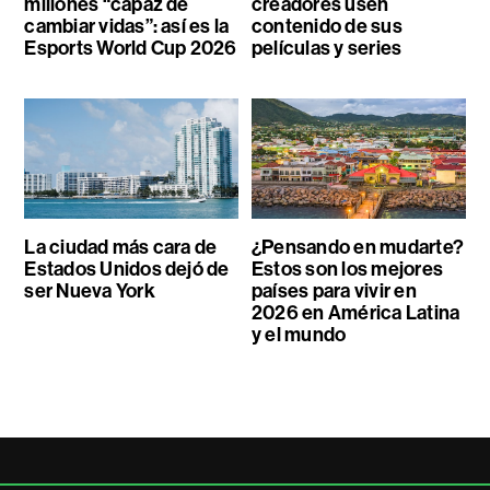
millones “capaz de
creadores usen
cambiar vidas”: así es la
contenido de sus
Esports World Cup 2026
películas y series
La ciudad más cara de
¿Pensando en mudarte?
Estados Unidos dejó de
Estos son los mejores
ser Nueva York
países para vivir en
2026 en América Latina
y el mundo