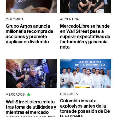
COLOMBIA
ARGENTINA
Grupo Argos anuncia
MercadoLibre se hunde
millonaria recompra de
en Wall Street pese a
acciones y promete
superar expectativas de
duplicar el dividendo
facturación y ganancia
neta
COLOMBIA
MERCADOS
Colombia incauta
Wall Street cierra mixto
explosivos antes de la
tras toma de utilidades y
toma de posesión de De
mientras el mercado
la Espriella