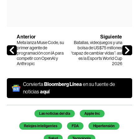
Anterior
Siguiente
Meta lanza Muse Code, su
Batallas, videojuegos y una
primer agente de
bolsa de US$75 millones
programación con IA para
“capaz de cambiar vidas”: así
competir con OpenAI y
es la Esports World Cup
Anthropic
2026
Convierta
Bloomberg Línea
en su fuente de
noticias
aquí
Temas de este artículo
Las noticias del día
Apple Inc
Relojes inteligentes
FDA
Hipertensión
Salud
Tecnologia