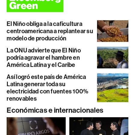
El Niño obliga a la caficultura
centroamericana a replantear su
modelo de producción
La ONU advierte que El Niño
podría agravar el hambre en
América Latina y el Caribe
Así logró este país de América
Latina generar toda su
electricidad con fuentes 100%
renovables
Económicas e internacionales