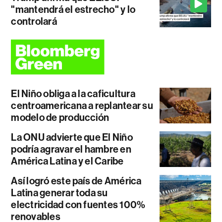
"mantendrá el estrecho" y lo
controlará
El Niño obliga a la caficultura
centroamericana a replantear su
modelo de producción
La ONU advierte que El Niño
podría agravar el hambre en
América Latina y el Caribe
Así logró este país de América
Latina generar toda su
electricidad con fuentes 100%
renovables