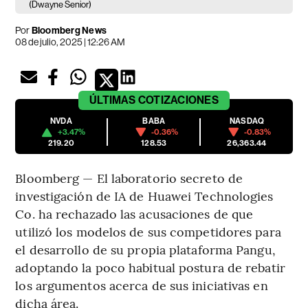
(Dwayne Senior)
Por
Bloomberg News
08 de julio, 2025 | 12:26 AM
ÚLTIMAS
COTIZACIONES
NVDA
BABA
NASDAQ
+3.47%
-0.36%
-0.83%
219.20
128.53
26,363.44
Bloomberg — El laboratorio secreto de
investigación de IA de Huawei Technologies
Co. ha rechazado las acusaciones de que
utilizó los modelos de sus competidores para
el desarrollo de su propia plataforma Pangu,
adoptando la poco habitual postura de rebatir
los argumentos acerca de sus iniciativas en
dicha área.