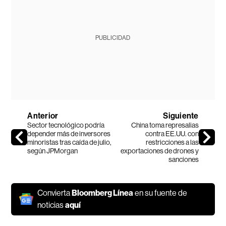
PUBLICIDAD
Anterior
Siguiente
Sector tecnológico podría
China toma represalias
depender más de inversores
contra EE.UU. con
minoristas tras caída de julio,
restricciones a las
según JPMorgan
exportaciones de drones y
sanciones
Convierta
Bloomberg Línea
en su fuente de
noticias
aquí