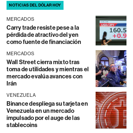
NOTICIAS DEL DÓLAR HOY
MERCADOS
Carry trade resiste pese a la
pérdida de atractivo del yen
como fuente de financiación
MERCADOS
Wall Street cierra mixto tras
toma de utilidades y mientras el
mercado evalúa avances con
Irán
VENEZUELA
Binance despliega su tarjeta en
Venezuela en un mercado
impulsado por el auge de las
stablecoins