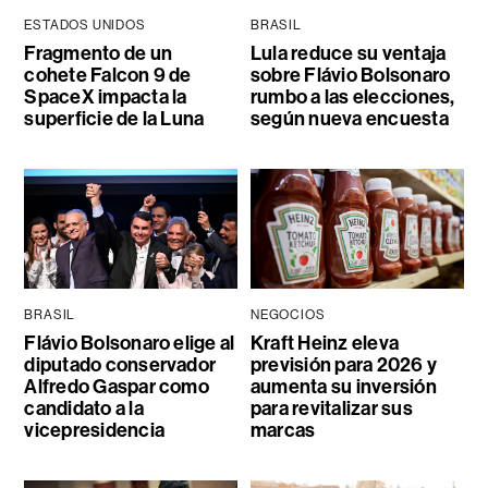
ESTADOS UNIDOS
BRASIL
Fragmento de un
Lula reduce su ventaja
cohete Falcon 9 de
sobre Flávio Bolsonaro
SpaceX impacta la
rumbo a las elecciones,
superficie de la Luna
según nueva encuesta
BRASIL
NEGOCIOS
Flávio Bolsonaro elige al
Kraft Heinz eleva
diputado conservador
previsión para 2026 y
Alfredo Gaspar como
aumenta su inversión
candidato a la
para revitalizar sus
vicepresidencia
marcas