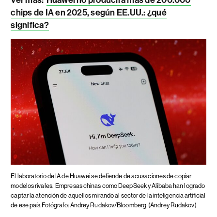
Ver más:
Huawei no producirá más de 200.000
chips de IA en 2025, según EE.UU.: ¿qué
significa?
El laboratorio de IA de Huawei se defiende de acusaciones de copiar
modelos rivales.
Empresas chinas como DeepSeek y Alibaba han logrado
captar la atención de aquellos mirando al sector de la inteligencia artificial
de ese país.Fotógrafo: Andrey Rudakov/Bloomberg
(Andrey Rudakov)