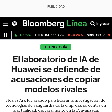
PUBLICIDAD
Ingresar
0.05%
ETH/USD
-0.26%
Visa
-0.28%
Mer
1,910.728
368.54
TECNOLOGÍA
El laboratorio de IA de
Huawei se defiende de
acusaciones de copiar
modelos rivales
Noah’s Ark fue creado para liderar la investigación de
tecnologías de vanguardia de la empresa, se centra en
la actualidad, especialmente en la IA avanzada.