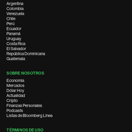
Argentina
Colombia
Venezuela
Chile
Perú
Ecuador
Panamá
Uruguay
Costa Rica
El Salvador
República Dominicana
Guatemala
SOBRE NOSOTROS
Economía
Mercados
Dólar Hoy
Actualidad
Cripto
Finanzas Personales
Podcasts
Listas de Bloomberg Línea
TÉRMINOS DE USO