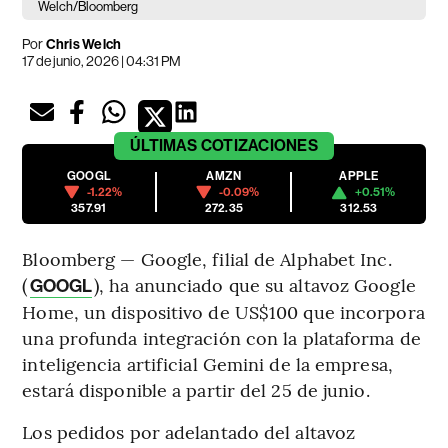
Welch/Bloomberg
Por
Chris Welch
17 de junio, 2026 | 04:31 PM
ÚLTIMAS
COTIZACIONES
GOOGL
AMZN
APPLE
-1.22%
-0.09%
+0.51%
357.91
272.35
312.53
Bloomberg — Google, filial de Alphabet Inc.
(
), ha anunciado que su altavoz Google
GOOGL
Home, un dispositivo de US$100 que incorpora
una profunda integración con la plataforma de
inteligencia artificial Gemini de la empresa,
estará disponible a partir del 25 de junio.
Los pedidos por adelantado del altavoz