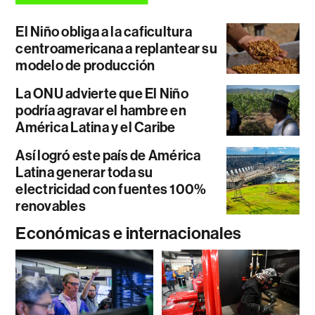
El Niño obliga a la caficultura
centroamericana a replantear su
modelo de producción
La ONU advierte que El Niño
podría agravar el hambre en
América Latina y el Caribe
Así logró este país de América
Latina generar toda su
electricidad con fuentes 100%
renovables
Económicas e internacionales