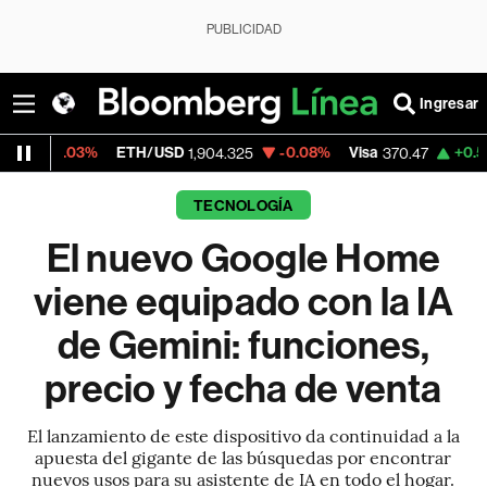
PUBLICIDAD
Ingresar
ETH/USD
-0.08%
Visa
+0.52%
MercadoL
1,904.325
370.47
TECNOLOGÍA
El nuevo Google Home
viene equipado con la IA
de Gemini: funciones,
precio y fecha de venta
El lanzamiento de este dispositivo da continuidad a la
apuesta del gigante de las búsquedas por encontrar
nuevos usos para su asistente de IA en todo el hogar.