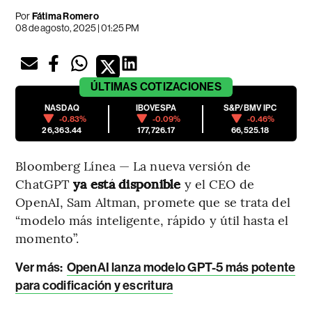
Por
Fátima Romero
08 de agosto, 2025 | 01:25 PM
ÚLTIMAS
COTIZACIONES
NASDAQ
IBOVESPA
S&P/BMV IPC
-0.83%
-0.09%
-0.46%
26,363.44
177,726.17
66,525.18
Bloomberg Línea — La nueva versión de
ChatGPT
ya está disponible
y el CEO de
OpenAI, Sam Altman, promete que se trata del
“modelo más inteligente, rápido y útil hasta el
momento”.
Ver más:
OpenAI lanza modelo GPT-5 más potente
para codificación y escritura