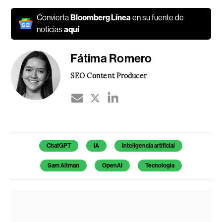
Convierta
Bloomberg Línea
en su fuente de
noticias
aquí
Fátima Romero
SEO Content Producer
Temas de este artículo
ChatGPT
IA
Inteligencia artificial
Sam Altman
OpenAI
Tecnologia