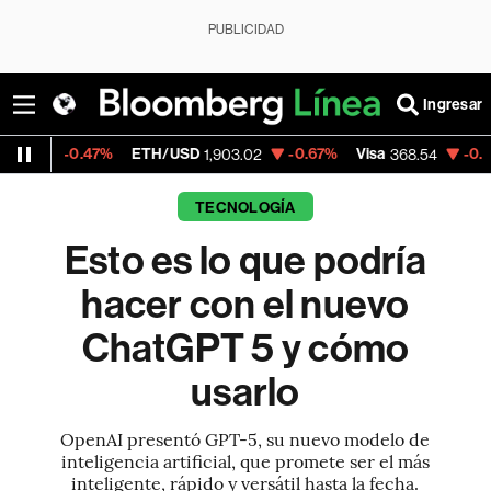
PUBLICIDAD
Ingresar
7%
ETH/USD
-0.67%
Visa
-0.28%
Mercado
1,903.02
368.54
TECNOLOGÍA
Esto es lo que podría
hacer con el nuevo
ChatGPT 5 y cómo
usarlo
OpenAI presentó GPT-5, su nuevo modelo de
inteligencia artificial, que promete ser el más
inteligente, rápido y versátil hasta la fecha.