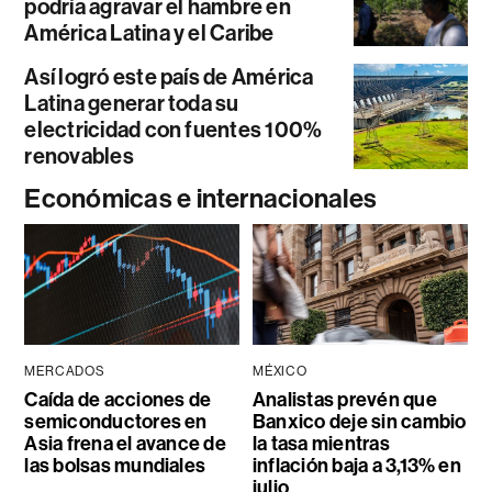
podría agravar el hambre en
América Latina y el Caribe
Así logró este país de América
Latina generar toda su
electricidad con fuentes 100%
renovables
Económicas e internacionales
MERCADOS
MÉXICO
Caída de acciones de
Analistas prevén que
semiconductores en
Banxico deje sin cambio
Asia frena el avance de
la tasa mientras
las bolsas mundiales
inflación baja a 3,13% en
julio