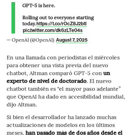
GPT-5 is here.
Rolling out to everyone starting
today.
https://t.co/rOcZ8J2btI
pic.twitter.com/dk6zLTe04s
— OpenAI (@OpenAI)
August 7, 2025
En una llamada con periodistas el miércoles
para obtener una vista previa del nuevo
chatbot, Altman comparó GPT-5
con
un
experto de nivel de doctorado
. El nuevo
chatbot también es “el mayor paso adelante”
que OpenAI ha dado en accesibilidad mundial,
dijo Altman.
Si bien el desarrollador ha lanzado muchas
actualizaciones de modelos en los últimos
meses,
han pasado más de dos años desde el