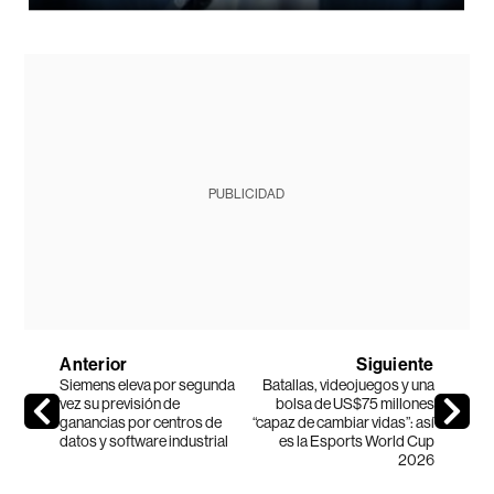
PUBLICIDAD
Anterior
Siguiente
Siemens eleva por segunda
Batallas, videojuegos y una
vez su previsión de
bolsa de US$75 millones
ganancias por centros de
“capaz de cambiar vidas”: así
datos y software industrial
es la Esports World Cup
2026