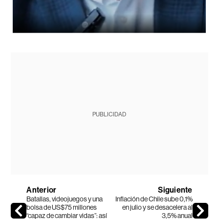
PUBLICIDAD
Anterior
Siguiente
Batallas, videojuegos y una
Inflación de Chile sube 0,1%
bolsa de US$75 millones
en julio y se desacelera al
“capaz de cambiar vidas”: así
3,5% anual