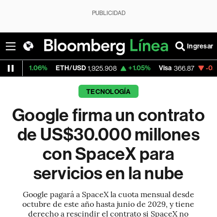
PUBLICIDAD
Ingresar
06%
ETH/USD
+1.05%
Visa
-0.97%
Merca
1,925.908
366.87
TECNOLOGÍA
Google firma un contrato
de US$30.000 millones
con SpaceX para
servicios en la nube
Google pagará a SpaceX la cuota mensual desde
octubre de este año hasta junio de 2029, y tiene
derecho a rescindir el contrato si SpaceX no