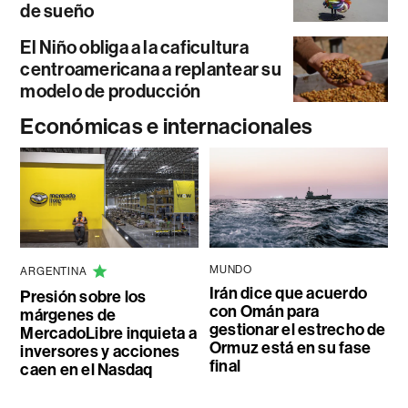
de sueño
El Niño obliga a la caficultura
centroamericana a replantear su
modelo de producción
Económicas e internacionales
MUNDO
ARGENTINA
Irán dice que acuerdo
Presión sobre los
con Omán para
márgenes de
gestionar el estrecho de
MercadoLibre inquieta a
Ormuz está en su fase
inversores y acciones
final
caen en el Nasdaq