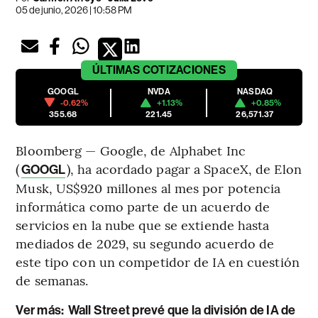
05 de junio, 2026 | 10:58 PM
ÚLTIMAS
COTIZACIONES
GOOGL
NVDA
NASDAQ
-0.62%
+1.13%
+0.85%
355.68
221.45
26,571.37
Bloomberg — Google, de Alphabet Inc
(
), ha acordado pagar a SpaceX, de Elon
GOOGL
Musk, US$920 millones al mes por potencia
informática como parte de un acuerdo de
servicios en la nube que se extiende hasta
mediados de 2029, su segundo acuerdo de
este tipo con un competidor de IA en cuestión
de semanas.
Ver más:
Wall Street prevé que la división de IA de