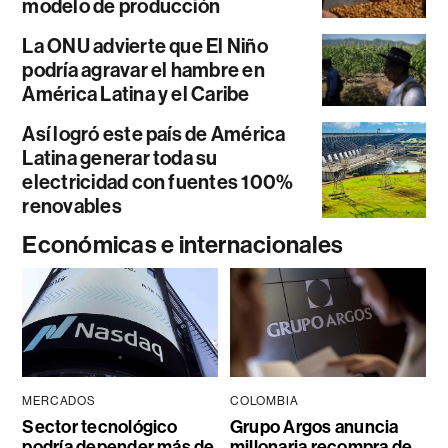
modelo de producción
La ONU advierte que El Niño
podría agravar el hambre en
América Latina y el Caribe
Así logró este país de América
Latina generar toda su
electricidad con fuentes 100%
renovables
Económicas e internacionales
MERCADOS
COLOMBIA
Sector tecnológico
Grupo Argos anuncia
podría depender más de
millonaria recompra de