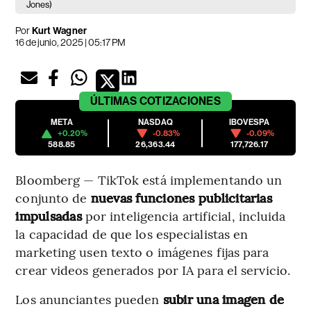
Jones)
Por
Kurt Wagner
16 de junio, 2025 | 05:17 PM
ÚLTIMAS
COTIZACIONES
META
NASDAQ
IBOVESPA
+0.20%
-0.83%
-0.09%
588.85
26,363.44
177,726.17
Bloomberg — TikTok está implementando un
conjunto de
nuevas funciones publicitarias
impulsadas
por inteligencia artificial, incluida
la capacidad de que los especialistas en
marketing usen texto o imágenes fijas para
crear videos generados por IA para el servicio.
Los anunciantes pueden
subir una imagen de