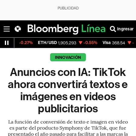
PUBLICIDAD
Ingresar
0.27%
ETH/USD
-0.55%
Visa
-0.28%
Mer
1,905.293
368.54
INNOVACIÓN
Anuncios con IA: TikTok
ahora convertirá textos e
imágenes en videos
publicitarios
La función de conversión de texto e imagen en video
es parte del producto Symphony de TikTok, que fue
presentado el año pasado para facilitar a las marcas la