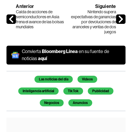
Anterior
Siguiente
Caída de acciones de
Nintendo supera
semiconductores en Asia
expectativas de ganancias
frena el avance de las bolsas
por devoluciones de
mundiales
aranceles y ventas de dos
juegos
Convierta
Bloomberg Línea
en su fuente de
noticias
aquí
Temas de este artículo
Las noticias del día
Videos
Inteligencia artificial
TikTok
Publicidad
Negocios
Anuncios