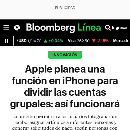
PUBLICIDAD
Ingresar
SD
+0.04%
Visa
-2.15%
MercadoLibre
1,914.70
362.50
1,821.
INNOVACIÓN
Apple planea una
función en iPhone para
dividir las cuentas
grupales: así funcionará
La función permitirá a los usuarios fotografiar un
recibo, asignar artículos a diferentes personas y
generar solicitudes de pago, según personas con