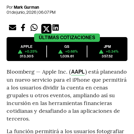
Por
Mark Gurman
01 de junio, 2026 | 06:07 PM
ÚLTIMAS
COTIZACIONES
APPLE
GS
JPM
+0.25%
+0.68%
+0.34%
313.305
1,039.61
357.52
Bloomberg — Apple Inc. (
) está planeando
AAPL
un nuevo servicio para el iPhone que permitirá
a los usuarios dividir la cuenta en cenas
grupales u otros eventos, ampliando así su
incursión en las herramientas financieras
cotidianas y desafiando a las aplicaciones de
terceros.
La función permitirá a los usuarios fotografiar