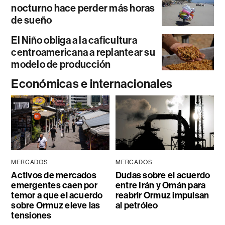
nocturno hace perder más horas
de sueño
El Niño obliga a la caficultura
centroamericana a replantear su
modelo de producción
Económicas e internacionales
MERCADOS
MERCADOS
Activos de mercados
Dudas sobre el acuerdo
emergentes caen por
entre Irán y Omán para
temor a que el acuerdo
reabrir Ormuz impulsan
sobre Ormuz eleve las
al petróleo
tensiones