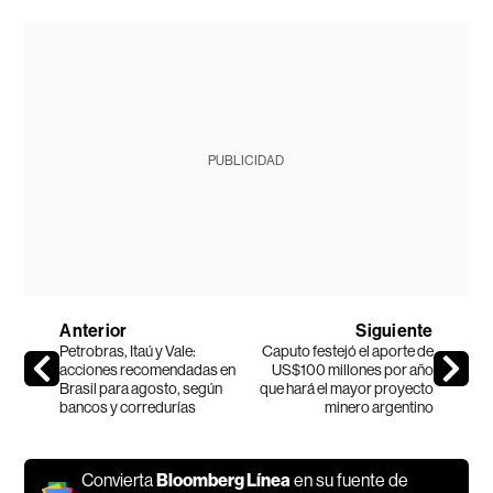
PUBLICIDAD
Anterior
Siguiente
Petrobras, Itaú y Vale:
Caputo festejó el aporte de
acciones recomendadas en
US$100 millones por año
Brasil para agosto, según
que hará el mayor proyecto
bancos y corredurías
minero argentino
Convierta
Bloomberg Línea
en su fuente de