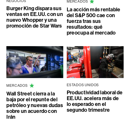
NEGOCIOS
MERCADOS
Burger King dispara sus
La acción más rentable
ventas en EE.UU. con un
del S&P 500 cae con
nuevo Whopper y una
fuerza tras sus
promoción de Star Wars
resultados: qué
preocupa al mercado
ESTADOS UNIDOS
MERCADOS
Productividad laboral de
Wall Street cierra a la
EE.UU. acelera más de
baja por el repunte del
lo esperado en el
petróleo y nuevas dudas
segundo trimestre
sobre un acuerdo con
Irán