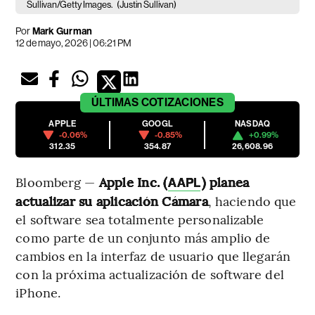
Sullivan/Getty Images.
(Justin Sullivan)
Por
Mark Gurman
12 de mayo, 2026 | 06:21 PM
ÚLTIMAS
COTIZACIONES
APPLE
GOOGL
NASDAQ
-0.06%
-0.85%
+0.99%
312.35
354.87
26,608.96
Bloomberg —
Apple Inc. (
) planea
AAPL
actualizar su aplicación Cámara
, haciendo que
el software sea totalmente personalizable
como parte de un conjunto más amplio de
cambios en la interfaz de usuario que llegarán
con la próxima actualización de software del
iPhone.