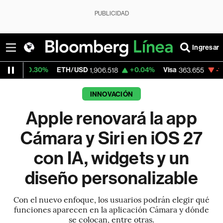
PUBLICIDAD
Ingresar
0%
ETH/USD
+0.04%
Visa
-1.84%
Merca
1,906.518
363.655
INNOVACIÓN
Apple renovará la app
Cámara y Siri en iOS 27
con IA, widgets y un
diseño personalizable
Con el nuevo enfoque, los usuarios podrán elegir qué
funciones aparecen en la aplicación Cámara y dónde
se colocan, entre otras.