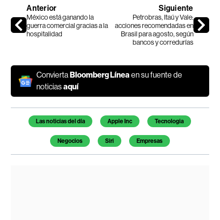
Anterior
Siguiente
México está ganando la
Petrobras, Itaú y Vale:
guerra comercial gracias a la
acciones recomendadas en
hospitalidad
Brasil para agosto, según
bancos y corredurías
Convierta
Bloomberg Línea
en su fuente de
noticias
aquí
Temas de este artículo
Las noticias del día
Apple Inc
Tecnologia
Negocios
Siri
Empresas