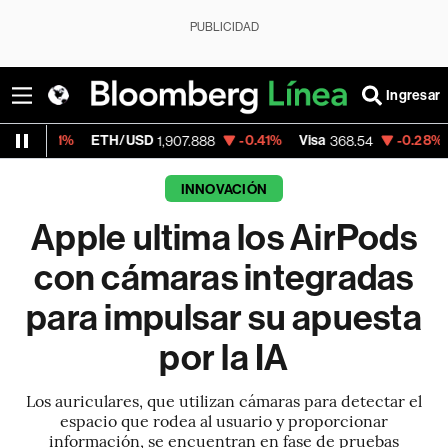
PUBLICIDAD
Ingresar
ETH/USD
-0.41%
Visa
-0.28%
MercadoLib
1,907.888
368.54
INNOVACIÓN
Apple ultima los AirPods
con cámaras integradas
para impulsar su apuesta
por la IA
Los auriculares, que utilizan cámaras para detectar el
espacio que rodea al usuario y proporcionar
información, se encuentran en fase de pruebas