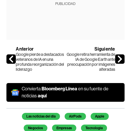
PUBLICIDAD
Anterior
Siguiente
Google pierde a destacados
Google retira herramienta de
veteranos de IA en una
IA de Google Earth ante
profunda reorganización del
preocupación por imágenes
liderazgo
alteradas
Convierta
Bloomberg Línea
en su fuente de
noticias
aquí
Temas de este artículo
Las noticias del día
AirPods
Apple
Negocios
Empresas
Tecnologia