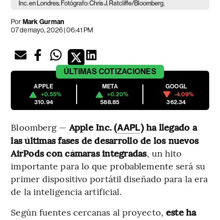
Inc. en Londres. Fotógrafo: Chris J. Ratcliffe/Bloomberg.
Por
Mark Gurman
07 de mayo, 2026 | 06:41 PM
ÚLTIMAS
COTIZACIONES
APPLE
META
GOOGL
+0.55%
+0.20%
-4.09%
310.94
588.85
362.34
Bloomberg —
Apple Inc. (
) ha llegado a
AAPL
las últimas fases de desarrollo de los nuevos
AirPods con cámaras integradas
, un hito
importante para lo que probablemente será su
primer dispositivo portátil diseñado para la era
de la inteligencia artificial.
Según fuentes cercanas al proyecto,
este ha