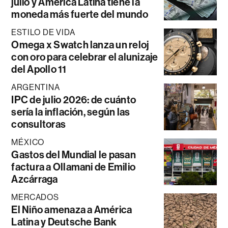
julio y América Latina tiene la
moneda más fuerte del mundo
ESTILO DE VIDA
Omega x Swatch lanza un reloj
con oro para celebrar el alunizaje
del Apollo 11
ARGENTINA
IPC de julio 2026: de cuánto
sería la inflación, según las
consultoras
MÉXICO
Gastos del Mundial le pasan
factura a Ollamani de Emilio
Azcárraga
MERCADOS
El Niño amenaza a América
Latina y Deutsche Bank