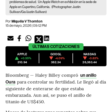
problemas de salud.
Un Apple Watch en exhibición en la sede de
Apple en Cupertino, California.
(Photographer: Justin
Sullivan/Ge/Justin Sullivan)
Por
Miquéla V Thornton
15 de mayo, 2026 | 09:12 PM
ÚLTIMAS
COTIZACIONES
APPLE
GOOGL
NASDAQ
+0.55%
-4.09%
-0.83%
310.94
362.34
26,363.44
Bloomberg — Haley Billey compró
un anillo
para controlar su fertilidad. Le llegó al día
Oura
siguiente de enterarse de que estaba
embarazada. Aun así, se puso el anillo de
titanio de US$450.
Meses de lecturas preocupantes sobre sus