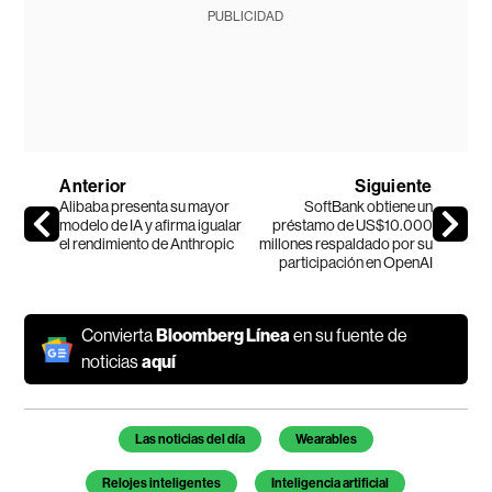
PUBLICIDAD
Anterior
Siguiente
Alibaba presenta su mayor
SoftBank obtiene un
modelo de IA y afirma igualar
préstamo de US$10.000
el rendimiento de Anthropic
millones respaldado por su
participación en OpenAI
Convierta
Bloomberg Línea
en su fuente de
noticias
aquí
Temas de este artículo
Las noticias del día
Wearables
Relojes inteligentes
Inteligencia artificial