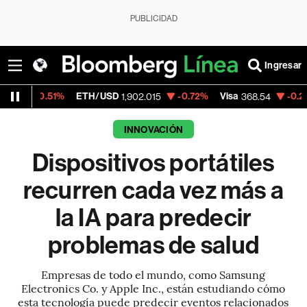
PUBLICIDAD
Ingresar
1%
ETH/USD
-0.72%
Visa
-0.28%
Mercad
1,902.015
368.54
INNOVACIÓN
Dispositivos portátiles
recurren cada vez más a
la IA para predecir
problemas de salud
Empresas de todo el mundo, como Samsung
Electronics Co. y Apple Inc., están estudiando cómo
esta tecnología puede predecir eventos relacionados