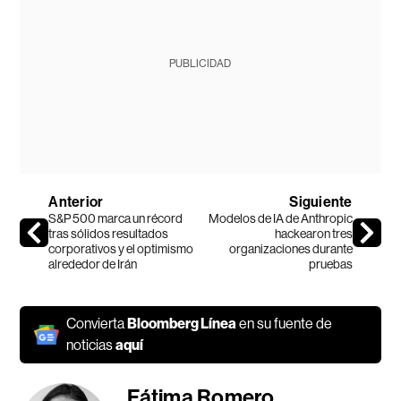
PUBLICIDAD
Anterior
Siguiente
S&P 500 marca un récord
Modelos de IA de Anthropic
tras sólidos resultados
hackearon tres
corporativos y el optimismo
organizaciones durante
alrededor de Irán
pruebas
Convierta
Bloomberg Línea
en su fuente de
noticias
aquí
Fátima Romero