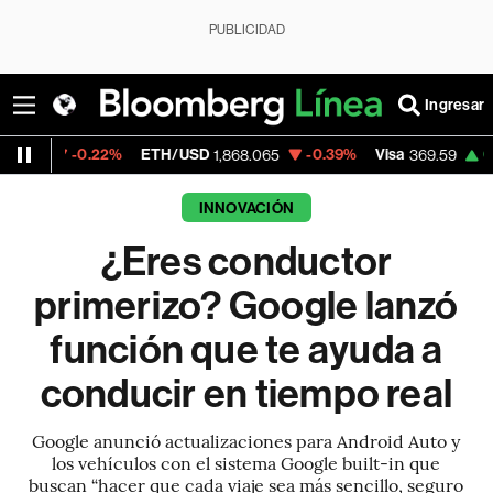
PUBLICIDAD
Ingresar
.22%
ETH/USD
-0.39%
Visa
0.00%
Merc
1,868.065
369.59
INNOVACIÓN
¿Eres conductor
primerizo? Google lanzó
función que te ayuda a
conducir en tiempo real
Google anunció actualizaciones para Android Auto y
los vehículos con el sistema Google built-in que
buscan “hacer que cada viaje sea más sencillo, seguro