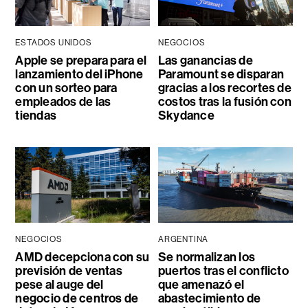
ESTADOS UNIDOS
NEGOCIOS
Apple se prepara para el
Las ganancias de
lanzamiento del iPhone
Paramount se disparan
con un sorteo para
gracias a los recortes de
empleados de las
costos tras la fusión con
tiendas
Skydance
NEGOCIOS
ARGENTINA
AMD decepciona con su
Se normalizan los
previsión de ventas
puertos tras el conflicto
pese al auge del
que amenazó el
negocio de centros de
abastecimiento de