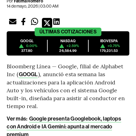
Por
Fátima Romero
14 de mayo, 2026 | 03:00 AM
ÚLTIMAS
COTIZACIONES
GOOGL
NASDAQ
IBOVESPA
0.00%
+2.59%
+0.75%
377.80
26,584.99
179,231.53
Bloomberg Línea — Google, filial de Alphabet
Inc (
), anunció esta semana las
GOOGL
actualizaciones para la aplicación Android
Auto y los vehículos con el sistema Google
built-in, diseñada para asistir al conductor en
tiempo real.
Ver más:
Google presenta Googlebook, laptops
con Android e IA Gemini: apunta al mercado
premium