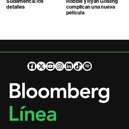
Sudamérica: los
Robbie y Ryan Gosling
detalles
complican una nueva
película