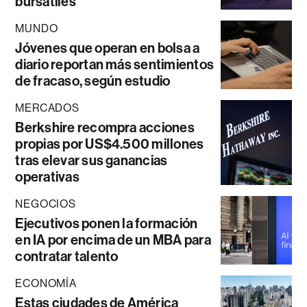
bursátiles
MUNDO
Jóvenes que operan en bolsa a
diario reportan más sentimientos
de fracaso, según estudio
MERCADOS
Berkshire recompra acciones
propias por US$4.500 millones
tras elevar sus ganancias
operativas
NEGOCIOS
Ejecutivos ponen la formación
en IA por encima de un MBA para
contratar talento
ECONOMÍA
Estas ciudades de América