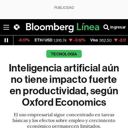
PUBLICIDAD
Ingresar
17%
ETH/USD
-0.12%
Visa
-2.15%
MercadoL
1,916.74
362.50
TECNOLOGÍA
Inteligencia artificial aún
no tiene impacto fuerte
en productividad, según
Oxford Economics
El uso empresarial sigue concentrado en tareas
básicas y los efectos sobre empleo y crecimiento
económico permanecen limitados.