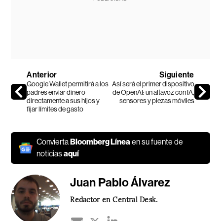
Anterior
Siguiente
Google Wallet permitirá a los
Así será el primer dispositivo
padres enviar dinero
de OpenAI: un altavoz con IA,
directamente a sus hijos y
sensores y piezas móviles
fijar límites de gasto
Convierta
Bloomberg Línea
en su fuente de
noticias
aquí
Juan Pablo Álvarez
Redactor en Central Desk.