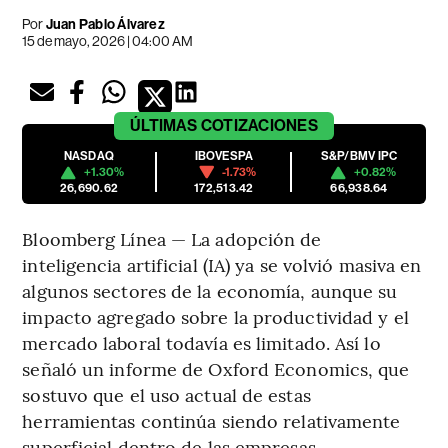
Por
Juan Pablo Álvarez
15 de mayo, 2026 | 04:00 AM
ÚLTIMAS
COTIZACIONES
NASDAQ
IBOVESPA
S&P/BMV IPC
+1.30%
-1.73%
+0.82%
26,690.62
172,513.42
66,938.64
Bloomberg Línea — La adopción de
inteligencia artificial (IA) ya se volvió masiva en
algunos sectores de la economía, aunque su
impacto agregado sobre la productividad y el
mercado laboral todavía es limitado. Así lo
señaló un informe de Oxford Economics, que
sostuvo que el uso actual de estas
herramientas continúa siendo relativamente
superficial dentro de las empresas.