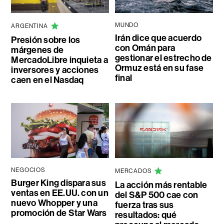
MUNDO
ARGENTINA
Irán dice que acuerdo
Presión sobre los
con Omán para
márgenes de
gestionar el estrecho de
MercadoLibre inquieta a
Ormuz está en su fase
inversores y acciones
final
caen en el Nasdaq
NEGOCIOS
MERCADOS
Burger King dispara sus
La acción más rentable
ventas en EE.UU. con un
del S&P 500 cae con
nuevo Whopper y una
fuerza tras sus
promoción de Star Wars
resultados: qué