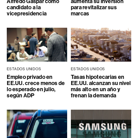
Alfredo Gaspar como
aumenta su inversión
candidato a la
para revitalizar sus
vicepresidencia
marcas
ESTADOS UNIDOS
ESTADOS UNIDOS
Empleo privado en
Tasas hipotecarias en
EE.UU. crece menos de
EE.UU. alcanzan su nivel
lo esperado en julio,
más alto en un año y
según ADP
frenan la demanda