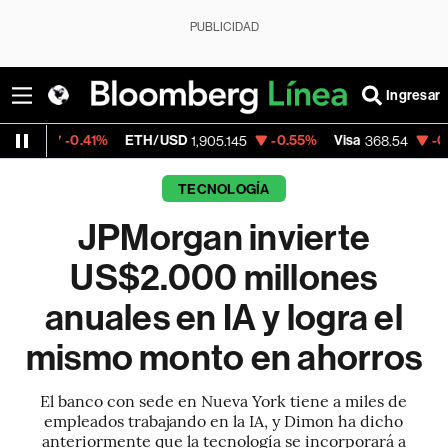
PUBLICIDAD
Ingresar
0.41%
ETH/USD
-0.55%
Visa
-0.28%
Merc
1,905.145
368.54
TECNOLOGÍA
JPMorgan invierte
US$2.000 millones
anuales en IA y logra el
mismo monto en ahorros
El banco con sede en Nueva York tiene a miles de
empleados trabajando en la IA, y Dimon ha dicho
anteriormente que la tecnología se incorporará a