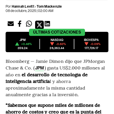
Por
Hannah Levitt - Tom Mackenzie
08 de octubre, 2025 | 02:00 AM
ÚLTIMAS
COTIZACIONES
JPM
NASDAQ
IBOVESPA
+0.48%
-0.83%
-0.09%
359.24
26,363.44
177,726.17
Bloomberg — Jamie Dimon dijo que JPMorgan
Chase & Co. (
) gasta US$2.000 millones al
JPM
año en
el desarrollo de tecnología de
inteligencia artificia
l y ahorra
aproximadamente la misma cantidad
anualmente gracias a la inversión.
“Sabemos que supone miles de millones de
ahorro de costos y creo que es la punta del