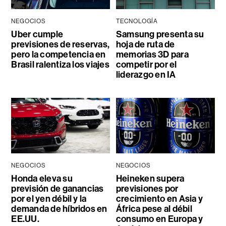
NEGOCIOS
TECNOLOGÍA
Uber cumple
Samsung presenta su
previsiones de reservas,
hoja de ruta de
pero la competencia en
memorias 3D para
Brasil ralentiza los viajes
competir por el
liderazgo en IA
NEGOCIOS
NEGOCIOS
Honda eleva su
Heineken supera
previsión de ganancias
previsiones por
por el yen débil y la
crecimiento en Asia y
demanda de híbridos en
África pese al débil
EE.UU.
consumo en Europa y