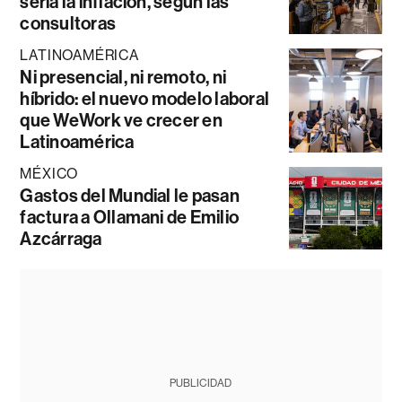
sería la inflación, según las
consultoras
LATINOAMÉRICA
Ni presencial, ni remoto, ni
híbrido: el nuevo modelo laboral
que WeWork ve crecer en
Latinoamérica
MÉXICO
Gastos del Mundial le pasan
factura a Ollamani de Emilio
Azcárraga
PUBLICIDAD