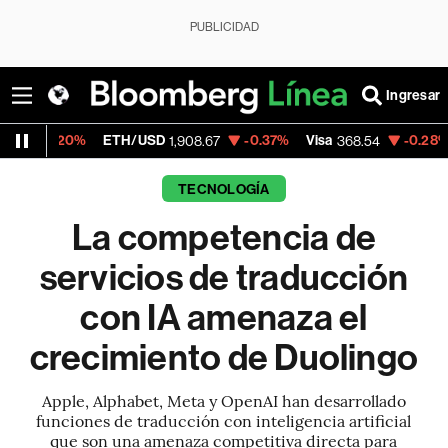
PUBLICIDAD
Ingresar
ETH/USD
-0.37%
Visa
-0.28%
MercadoLib
1,908.67
368.54
TECNOLOGÍA
La competencia de
servicios de traducción
con IA amenaza el
crecimiento de Duolingo
Apple, Alphabet, Meta y OpenAI han desarrollado
funciones de traducción con inteligencia artificial
que son una amenaza competitiva directa para