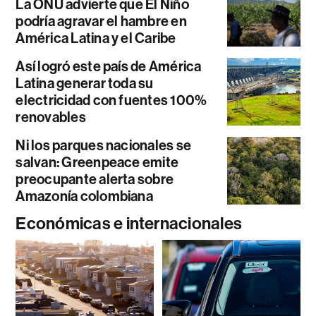
La ONU advierte que El Niño
podría agravar el hambre en
América Latina y el Caribe
Así logró este país de América
Latina generar toda su
electricidad con fuentes 100%
renovables
Ni los parques nacionales se
salvan: Greenpeace emite
preocupante alerta sobre
Amazonía colombiana
Económicas e internacionales