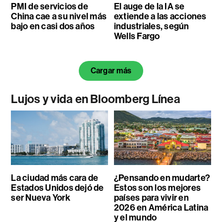
PMI de servicios de
El auge de la IA se
China cae a su nivel más
extiende a las acciones
bajo en casi dos años
industriales, según
Wells Fargo
Cargar más
Lujos y vida en Bloomberg Línea
La ciudad más cara de
¿Pensando en mudarte?
Estados Unidos dejó de
Estos son los mejores
ser Nueva York
países para vivir en
2026 en América Latina
y el mundo