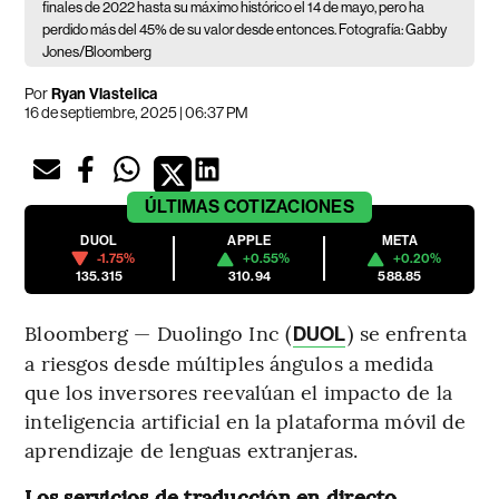
finales de 2022 hasta su máximo histórico el 14 de mayo, pero ha
perdido más del 45% de su valor desde entonces. Fotografía: Gabby
Jones/Bloomberg
Por
Ryan Vlastelica
16 de septiembre, 2025 | 06:37 PM
ÚLTIMAS
COTIZACIONES
DUOL
APPLE
META
-1.75%
+0.55%
+0.20%
135.315
310.94
588.85
Bloomberg — Duolingo Inc (
) se enfrenta
DUOL
a riesgos desde múltiples ángulos a medida
que los inversores reevalúan el impacto de la
inteligencia artificial en la plataforma móvil de
aprendizaje de lenguas extranjeras.
Los servicios de traducción en directo