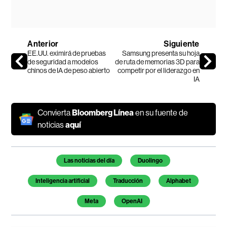
Anterior
Siguiente
EE.UU. eximirá de pruebas
Samsung presenta su hoja
de seguridad a modelos
de ruta de memorias 3D para
chinos de IA de peso abierto
competir por el liderazgo en
IA
Convierta
Bloomberg Línea
en su fuente de
noticias
aquí
Temas de este artículo
Las noticias del día
Duolingo
Inteligencia artificial
Traducción
Alphabet
Meta
OpenAI