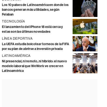
Los 10 países de Latinoamérica en donde los
bancos generan más utilidades, según
Felaban
TECNOLOGÍA
El lanzamiento del iPhone 18 está cerca y
estas son las últimas novedades
LÍNEA DEPORTIVA
La UEFA estudia boicotear torneos de la FIFA
por su plan de abrirse a inversión privada
LATINOAMÉRICA
Ni presencial, ni remoto, ni híbrido: el nuevo
modelo laboral que WeWork ve crecer en
Latinoamérica