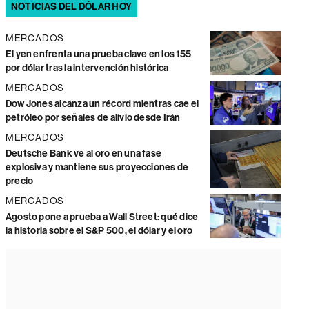
NOTICIAS DEL DÓLAR HOY
MERCADOS
El yen enfrenta una prueba clave en los 155
por dólar tras la intervención histórica
MERCADOS
Dow Jones alcanza un récord mientras cae el
petróleo por señales de alivio desde Irán
MERCADOS
Deutsche Bank ve al oro en una fase
explosiva y mantiene sus proyecciones de
precio
MERCADOS
Agosto pone a prueba a Wall Street: qué dice
la historia sobre el S&P 500, el dólar y el oro