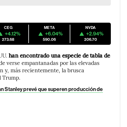
CEG
META
NVDA
+4.12%
+6.04%
+2.94%
273.68
590.06
206.70
UU.
han encontrado una especie de tabla de
de verse empantanadas por las elevadas
ión y, más recientemente, la brusca
d Trump.
 Stanley prevé que superen producción de