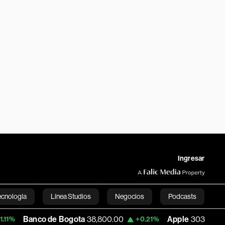
Ingresar
ecnología
Línea Studios
Negocios
Podcasts
co de Bogota
38,800.00
Apple
303.27
U
+0.21%
-1.74%
English