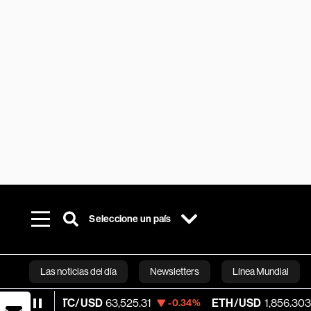
Seleccione un país
Las noticias del día
Newsletters
Línea Mundial
BTC/USD
63,525.31
ETH/USD
1,856.303
-0.34%
-0.60%
Bloomberg 