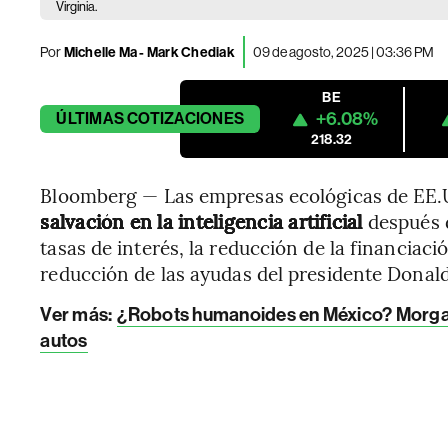
Virginia.
Por
Michelle Ma - Mark Chediak
09 de agosto, 2025 | 03:36 PM
BE
+6.08%
ÚLTIMAS
COTIZACIONES
218.32
Bloomberg — Las empresas ecológicas de EE.
salvación en la inteligencia artificial
después 
tasas de interés, la reducción de la financiac
reducción de las ayudas del presidente Donal
Ver más
:
¿Robots humanoides en México? Morgan
autos