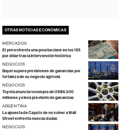
OTRAS NOTICIAS ECONÓMICAS
MERCADOS
El yen enfrenta una prueba clave en los 155
por dólar tras la intervención histórica
NEGOCIOS
Bayer supera previsiones de ganancias por
fortaleza de su negocio agrícola
NEGOCIOS
Toyota anuncia recompra de US$6.300
millones y eleva previsión de ganancias
ARGENTINA
La apuesta de Caputo de no volver a Wall
Street enfrenta nuevas dudas
NEGOCIOS