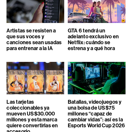
Artistas se resisten a
GTA 6 tendrá un
que sus voces y
adelanto exclusivo en
canciones sean usadas
Netflix: cuándo se
para entrenar a la IA
estrena y a qué hora
Las tarjetas
Batallas, videojuegos y
coleccionables ya
una bolsa de US$75
mueven US$30.000
millones “capaz de
millones y esta marca
cambiar vidas”: así es la
quiere convertirlas en
Esports World Cup 2026
accesorio