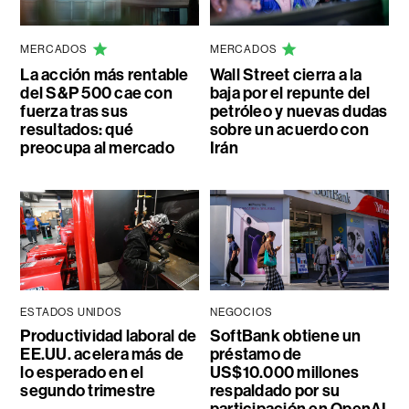
MERCADOS
MERCADOS
La acción más rentable
Wall Street cierra a la
del S&P 500 cae con
baja por el repunte del
fuerza tras sus
petróleo y nuevas dudas
resultados: qué
sobre un acuerdo con
preocupa al mercado
Irán
ESTADOS UNIDOS
NEGOCIOS
Productividad laboral de
SoftBank obtiene un
EE.UU. acelera más de
préstamo de
lo esperado en el
US$10.000 millones
segundo trimestre
respaldado por su