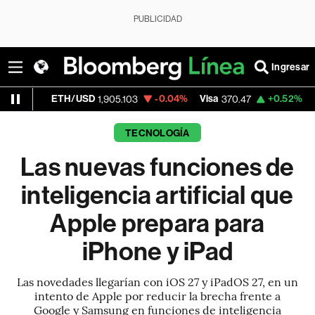
PUBLICIDAD
Ingresar
TH/USD
-0.04%
Visa
+0.52%
MercadoLibr
1,905.103
370.47
TECNOLOGÍA
Las nuevas funciones de
inteligencia artificial que
Apple prepara para
iPhone y iPad
Las novedades llegarían con iOS 27 y iPadOS 27, en un
intento de Apple por reducir la brecha frente a
Google y Samsung en funciones de inteligencia