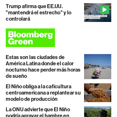
Trump afirma que EE.UU.
"mantendrá el estrecho" y lo
controlará
Estas son las ciudades de
América Latina donde el calor
nocturno hace perder más horas
de sueño
El Niño obliga a la caficultura
centroamericana a replantear su
modelo de producción
La ONU advierte que El Niño
podría agravar el hambre en