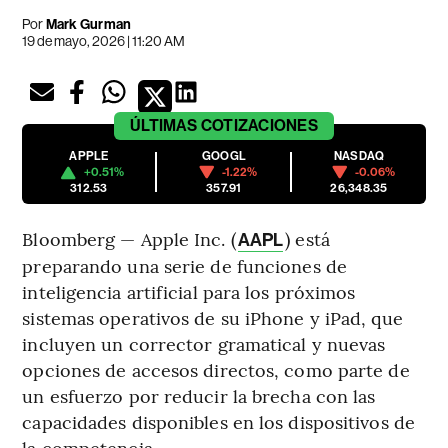
Por
Mark Gurman
19 de mayo, 2026 | 11:20 AM
ÚLTIMAS
COTIZACIONES
APPLE
GOOGL
NASDAQ
+0.51%
-1.22%
-0.06%
312.53
357.91
26,348.35
Bloomberg — Apple Inc. (
) está
AAPL
preparando una serie de funciones de
inteligencia artificial para los próximos
sistemas operativos de su iPhone y iPad, que
incluyen un corrector gramatical y nuevas
opciones de accesos directos, como parte de
un esfuerzo por reducir la brecha con las
capacidades disponibles en los dispositivos de
la competencia.