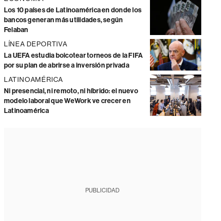
Los 10 países de Latinoamérica en donde los
bancos generan más utilidades, según
Felaban
LÍNEA DEPORTIVA
La UEFA estudia boicotear torneos de la FIFA
por su plan de abrirse a inversión privada
LATINOAMÉRICA
Ni presencial, ni remoto, ni híbrido: el nuevo
modelo laboral que WeWork ve crecer en
Latinoamérica
PUBLICIDAD