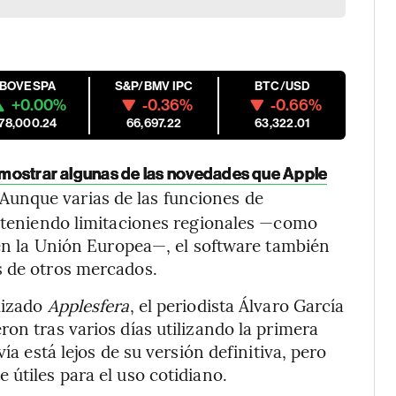
IBOVESPA
S&P/BMV IPC
BTC/USD
+0.00%
-0.36%
-0.66%
178,000.24
66,697.22
63,322.01
 mostrar algunas de las novedades que Apple
 Aunque varias de las funciones de
n teniendo limitaciones regionales —como
e en la Unión Europea—, el software también
s de otros mercados.
lizado
Applesfera
, el periodista Álvaro García
on tras varios días utilizando la primera
ía está lejos de su versión definitiva, pero
útiles para el uso cotidiano.