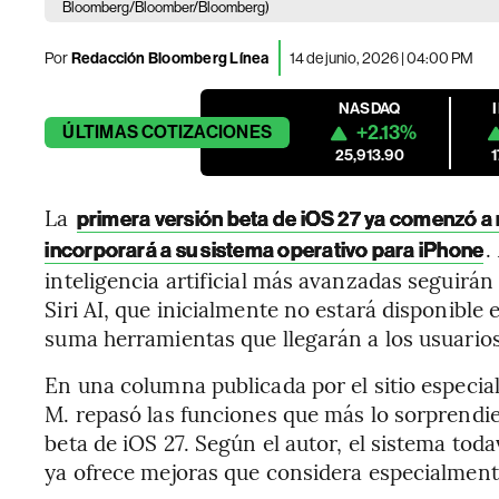
Bloomberg/Bloomber/Bloomberg)
Por
Redacción Bloomberg Línea
14 de junio, 2026 | 04:00 PM
NASDAQ
+2.13%
ÚLTIMAS
COTIZACIONES
25,913.90
La
primera versión beta de iOS 27 ya comenzó a
.
incorporará a su sistema operativo para iPhone
inteligencia artificial más avanzadas seguirá
Siri AI, que inicialmente no estará disponibl
suma herramientas que llegarán a los usuario
En una columna publicada por el sitio especia
M. repasó las funciones que más lo sorprendier
beta de iOS 27. Según el autor, el sistema todav
ya ofrece mejoras que considera especialmente 