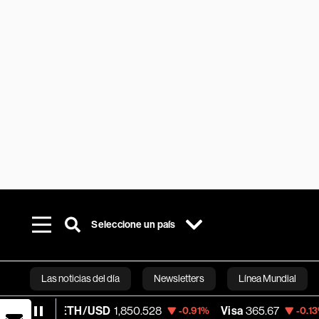
Seleccione un país
Las noticias del día
Newsletters
Línea Mundial
ETH/USD
1,850.528
Visa
365.67
Merca
-0.91%
-0.13%
Bloomberg 