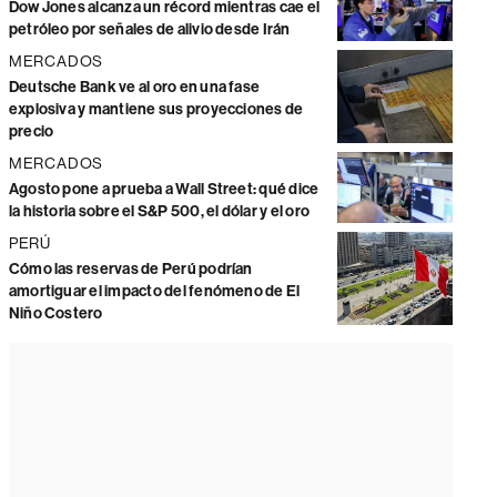
Dow Jones alcanza un récord mientras cae el
petróleo por señales de alivio desde Irán
MERCADOS
Deutsche Bank ve al oro en una fase
explosiva y mantiene sus proyecciones de
precio
MERCADOS
Agosto pone a prueba a Wall Street: qué dice
la historia sobre el S&P 500, el dólar y el oro
PERÚ
Cómo las reservas de Perú podrían
amortiguar el impacto del fenómeno de El
Niño Costero