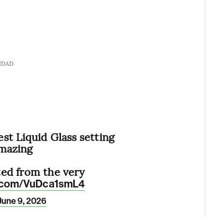
IDAD
st Liquid Glass setting
amazing
ted from the very
er.com/VuDca1smL4
June 9, 2026