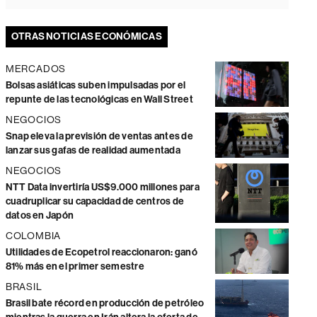
OTRAS NOTICIAS ECONÓMICAS
MERCADOS
Bolsas asiáticas suben impulsadas por el
repunte de las tecnológicas en Wall Street
NEGOCIOS
Snap eleva la previsión de ventas antes de
lanzar sus gafas de realidad aumentada
NEGOCIOS
NTT Data invertiría US$9.000 millones para
cuadruplicar su capacidad de centros de
datos en Japón
COLOMBIA
Utilidades de Ecopetrol reaccionaron: ganó
81% más en el primer semestre
BRASIL
Brasil bate récord en producción de petróleo