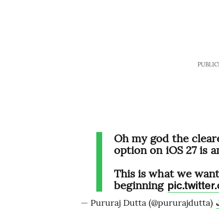
PUBLIC
Oh my god the cleare
option on iOS 27 is 
This is what we wan
beginning
pic.twitt
— Pururaj Dutta (@pururajdutta)