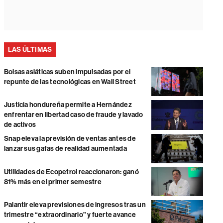
LAS ÚLTIMAS
Bolsas asiáticas suben impulsadas por el
repunte de las tecnológicas en Wall Street
Justicia hondureña permite a Hernández
enfrentar en libertad caso de fraude y lavado
de activos
Snap eleva la previsión de ventas antes de
lanzar sus gafas de realidad aumentada
Utilidades de Ecopetrol reaccionaron: ganó
81% más en el primer semestre
Palantir eleva previsiones de ingresos tras un
trimestre “extraordinario” y fuerte avance