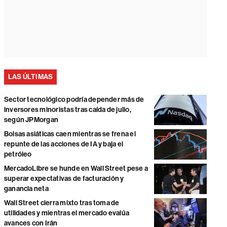
LAS ÚLTIMAS
Sector tecnológico podría depender más de
inversores minoristas tras caída de julio,
según JPMorgan
Bolsas asiáticas caen mientras se frena el
repunte de las acciones de IA y baja el
petróleo
MercadoLibre se hunde en Wall Street pese a
superar expectativas de facturación y
ganancia neta
Wall Street cierra mixto tras toma de
utilidades y mientras el mercado evalúa
avances con Irán