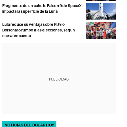
Fragmento de un cohete Falcon 9 de SpaceX
impacta la superficie de la Luna
Lula reduce su ventaja sobre Flávio
Bolsonaro rumbo a las elecciones, según
nueva encuesta
PUBLICIDAD
NOTICIAS DEL DÓLAR HOY