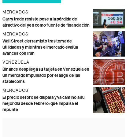
MERCADOS
Carry trade resiste pese a la pérdida de
atractivo del yen como fuente de financiación
MERCADOS
Wall Street cierra mixto tras toma de
utilidades y mientras el mercado evalúa
avances con Irán
VENEZUELA
Binance despliega su tarjeta en Venezuela en
un mercado impulsado por el auge de las
stablecoins
MERCADOS
El precio del oro se dispara y va camino a su
mejor día desde febrero: qué impulsa el
repunte