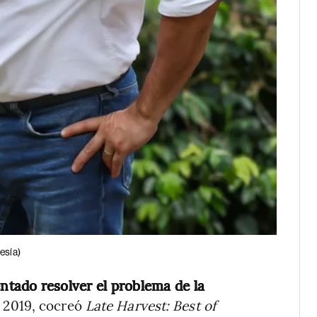
esía)
ntado resolver el problema de la
y 2019, cocreó
Late Harvest: Best of