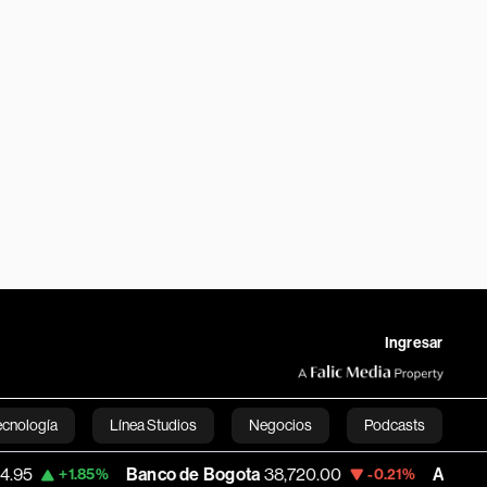
Ingresar
ecnología
Línea Studios
Negocios
Podcasts
Banco de Bogota
38,720.00
Apple
310.94
-0.21%
+0.5
English