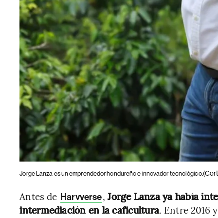
(Cort
Jorge Lanza es un emprendedor hondureño e innovador tecnológico.
Antes de
,
Jorge Lanza ya había inte
Harvverse
intermediación en la caficultura
. Entre 2016 