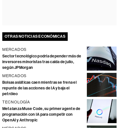
OTRAS NOTICIAS ECONÓMICAS
MERCADOS
Sector tecnológico podría depender más de
inversores minoristas tras caída de julio,
según JPMorgan
MERCADOS
Bolsas asiáticas caen mientras se frena el
repunte de las acciones de IA y baja el
petróleo
TECNOLOGÍA
Meta lanza Muse Code, su primer agente de
programación con IA para competir con
OpenAI y Anthropic