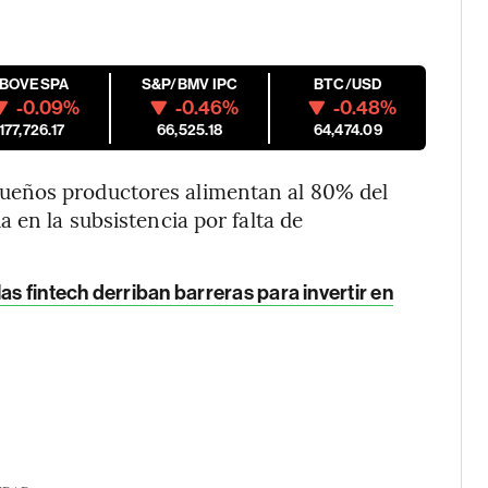
IBOVESPA
S&P/BMV IPC
BTC/USD
-0.09%
-0.46%
-0.48%
177,726.17
66,525.18
64,474.09
ueños productores alimentan al 80% del
 en la subsistencia por falta de
as fintech derriban barreras para invertir en