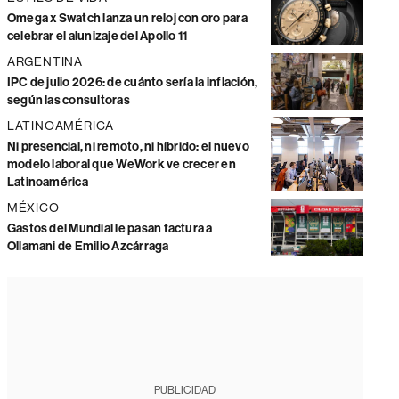
Omega x Swatch lanza un reloj con oro para
celebrar el alunizaje del Apollo 11
ARGENTINA
IPC de julio 2026: de cuánto sería la inflación,
según las consultoras
LATINOAMÉRICA
Ni presencial, ni remoto, ni híbrido: el nuevo
modelo laboral que WeWork ve crecer en
Latinoamérica
MÉXICO
Gastos del Mundial le pasan factura a
Ollamani de Emilio Azcárraga
PUBLICIDAD