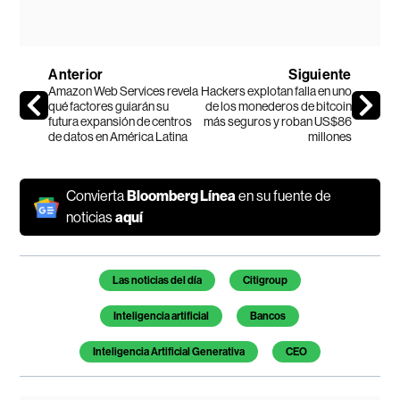
Anterior
Siguiente
Amazon Web Services revela
Hackers explotan falla en uno
qué factores guiarán su
de los monederos de bitcoin
futura expansión de centros
más seguros y roban US$86
de datos en América Latina
millones
Convierta
Bloomberg Línea
en su fuente de
noticias
aquí
Temas de este artículo
Las noticias del día
Citigroup
Inteligencia artificial
Bancos
Inteligencia Artificial Generativa
CEO