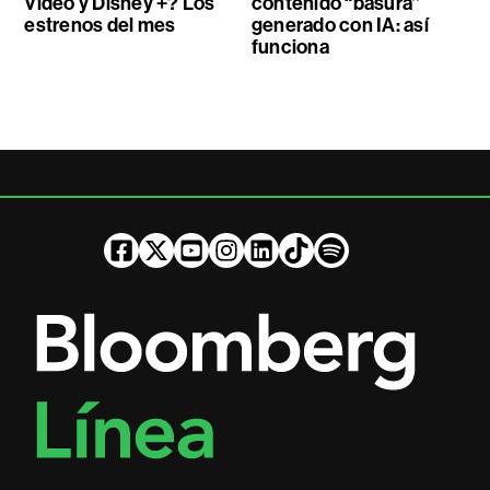
Video y Disney +? Los
contenido “basura”
estrenos del mes
generado con IA: así
funciona