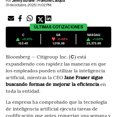
Por
Jenny Surane - Francine Lacqua
31 de octubre, 2025 | 11:02 PM
ÚLTIMAS
COTIZACIONES
C
GS
NASDAQ
+0.10%
-0.63%
+1.00%
132.45
1,018.38
25,373.85
Bloomberg — Citigroup Inc. (
) está
C
expandiendo con rapidez las maneras en que
los empleados pueden utilizar la inteligencia
artificial, mientras la CEO
Jane Fraser sigue
buscando formas de mejorar la eficiencia
en
toda la entidad.
La empresa ha comprobado que la tecnología
de inteligencia artificial ejecuta tareas de
codificación que antes requerían una semana y