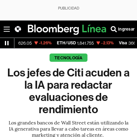
PUBLICIDAD
Ingresar
-1.26%
ETH/USD
-2.13%
Visa
-0.0
26.05
1,841.755
366.13
TECNOLOGÍA
Los jefes de Citi acuden a
la IA para redactar
evaluaciones de
rendimiento
Los grandes bancos de Wall Street están utilizando la
IA generativa para llevar a cabo tareas en áreas como
marketing y atención al cliente.