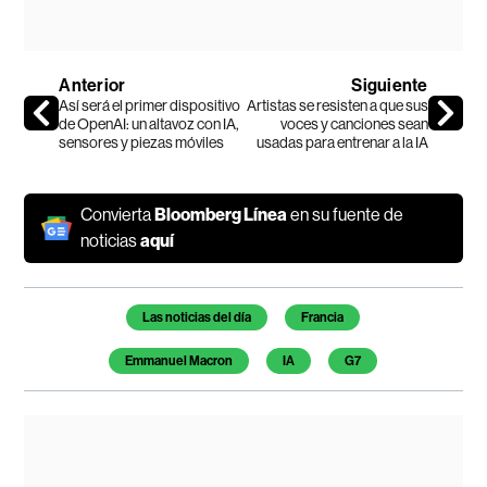
Anterior
Siguiente
Así será el primer dispositivo
Artistas se resisten a que sus
de OpenAI: un altavoz con IA,
voces y canciones sean
sensores y piezas móviles
usadas para entrenar a la IA
Convierta
Bloomberg Línea
en su fuente de
noticias
aquí
Temas de este artículo
Las noticias del día
Francia
Emmanuel Macron
IA
G7