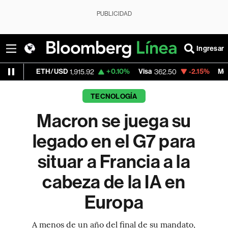
PUBLICIDAD
Ingresar
TH/USD
+0.10%
Visa
-2.15%
MercadoLibre
1,915.92
362.50
1,
TECNOLOGÍA
Macron se juega su
legado en el G7 para
situar a Francia a la
cabeza de la IA en
Europa
A menos de un año del final de su mandato,