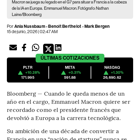
Macron se juega su legado en el G7 para situar a Francia a la cabeza
de la IA en Europa.
Emmanuel Macron. Fotógrafo: Nathan
Laine/Bloomberg
Por
Ania Nussbaum - Benoit Berthelot - Mark Bergen
15 de junio, 2026 | 02:47 AM
ÚLTIMAS
COTIZACIONES
PLTR
META
NASDAQ
+10.28%
+0.31%
+1.30%
171.995
591.88
26,690.62
Bloomberg — Cuando le queda menos de un
año en el cargo, Emmanuel Macron quiere ser
recordado como el presidente francés que
devolvió a Europa a la carrera tecnológica.
Su ambición de una década de convertir a
Francia en una “nación de startups” nunca se