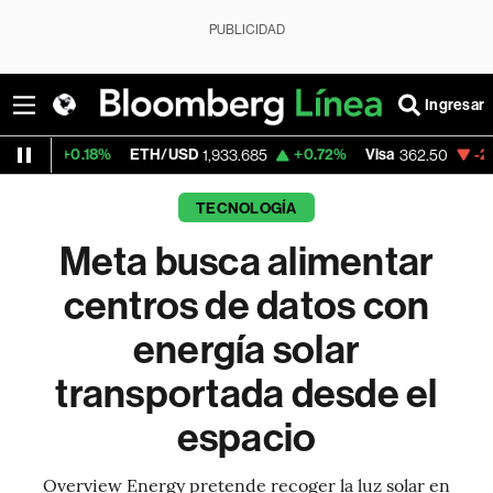
PUBLICIDAD
Ingresar
.18%
ETH/USD
+0.72%
Visa
-2.15%
Merc
1,933.685
362.50
TECNOLOGÍA
Meta busca alimentar
centros de datos con
energía solar
transportada desde el
espacio
Overview Energy pretende recoger la luz solar en