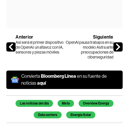
Anterior
Siguiente
Así será el primer dispositivo
OpenAI pausa trabajos en su
de OpenAI: un altavoz con IA,
modelo Astra ante
sensores y piezas móviles
preocupaciones de
ciberseguridad
Convierta
Bloomberg Línea
en su fuente de
noticias
aquí
Temas de este artículo
Las noticias del día
Meta
Overview Energy
Data centers
Energía Solar