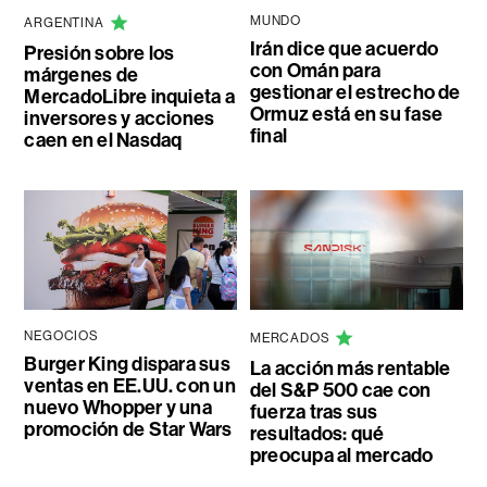
MUNDO
ARGENTINA
Irán dice que acuerdo
Presión sobre los
con Omán para
márgenes de
gestionar el estrecho de
MercadoLibre inquieta a
Ormuz está en su fase
inversores y acciones
final
caen en el Nasdaq
NEGOCIOS
MERCADOS
Burger King dispara sus
La acción más rentable
ventas en EE.UU. con un
del S&P 500 cae con
nuevo Whopper y una
fuerza tras sus
promoción de Star Wars
resultados: qué
preocupa al mercado