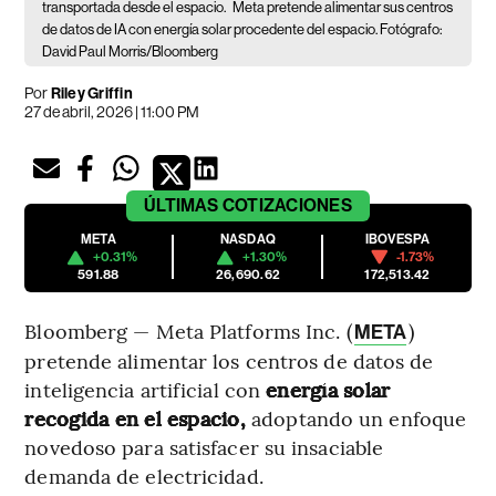
transportada desde el espacio.
Meta pretende alimentar sus centros
de datos de IA con energía solar procedente del espacio. Fotógrafo:
David Paul Morris/Bloomberg
Por
Riley Griffin
27 de abril, 2026 | 11:00 PM
ÚLTIMAS
COTIZACIONES
META
NASDAQ
IBOVESPA
+0.31%
+1.30%
-1.73%
591.88
26,690.62
172,513.42
Bloomberg — Meta Platforms Inc. (
)
META
pretende alimentar los centros de datos de
inteligencia artificial con
energía solar
recogida en el espacio,
adoptando un enfoque
novedoso para satisfacer su insaciable
demanda de electricidad.