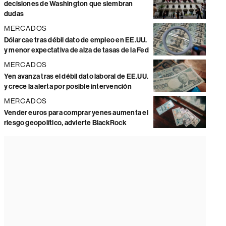
decisiones de Washington que siembran
dudas
MERCADOS
Dólar cae tras débil dato de empleo en EE.UU.
y menor expectativa de alza de tasas de la Fed
MERCADOS
Yen avanza tras el débil dato laboral de EE.UU.
y crece la alerta por posible intervención
MERCADOS
Vender euros para comprar yenes aumenta el
riesgo geopolítico, advierte BlackRock