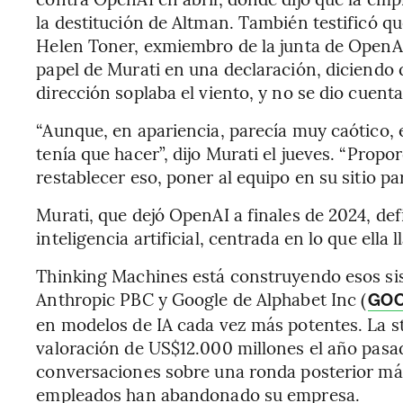
la destitución de Altman. También testificó q
Helen Toner, exmiembro de la junta de OpenAI
papel de Murati en una declaración, diciendo
dirección soplaba el viento, y no se dio cuenta 
“Aunque, en apariencia, parecía muy caótico,
tenía que hacer”, dijo Murati el jueves. “Propo
restablecer eso, poner al equipo en su sitio pa
Murati, que dejó OpenAI a finales de 2024, def
inteligencia artificial, centrada en lo que ella
Thinking Machines está construyendo esos s
Anthropic PBC y Google de Alphabet Inc (
GO
en modelos de IA cada vez más potentes. La 
valoración de US$12.000 millones el año pasad
conversaciones sobre una ronda posterior má
empleados han abandonado su empresa.