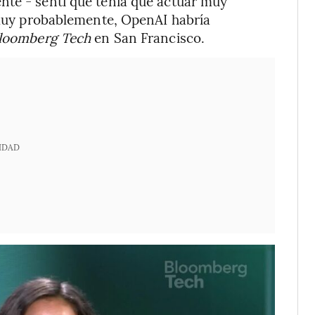
nte - sentí que tenía que actuar muy
 “muy probablemente, OpenAI habría
loomberg Tech
en San Francisco.
IDAD