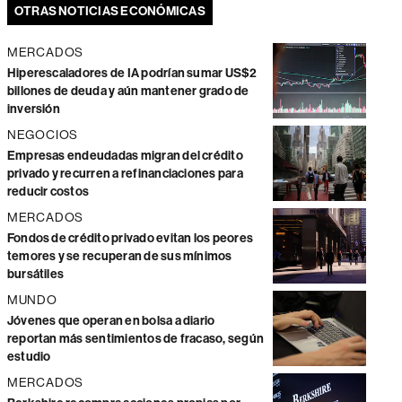
OTRAS NOTICIAS ECONÓMICAS
MERCADOS
Hiperescaladores de IA podrían sumar US$2
billones de deuda y aún mantener grado de
inversión
NEGOCIOS
Empresas endeudadas migran del crédito
privado y recurren a refinanciaciones para
reducir costos
MERCADOS
Fondos de crédito privado evitan los peores
temores y se recuperan de sus mínimos
bursátiles
MUNDO
Jóvenes que operan en bolsa a diario
reportan más sentimientos de fracaso, según
estudio
MERCADOS