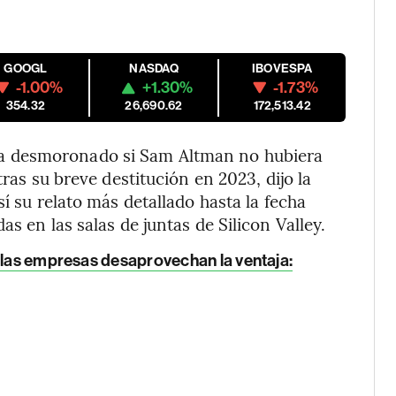
GOOGL
NASDAQ
IBOVESPA
-1.00%
+1.30%
-1.73%
354.32
26,690.62
172,513.42
a desmoronado si Sam Altman no hubiera
tras su breve destitución en 2023, dijo la
í su relato más detallado hasta la fecha
s en las salas de juntas de Silicon Valley.
e las empresas desaprovechan la ventaja: