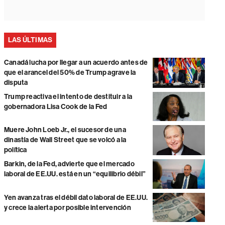
LAS ÚLTIMAS
Canadá lucha por llegar a un acuerdo antes de
que el arancel del 50% de Trump agrave la
disputa
Trump reactiva el intento de destituir a la
gobernadora Lisa Cook de la Fed
Muere John Loeb Jr., el sucesor de una
dinastía de Wall Street que se volcó a la
política
Barkin, de la Fed, advierte que el mercado
laboral de EE.UU. está en un “equilibrio débil”
Yen avanza tras el débil dato laboral de EE.UU.
y crece la alerta por posible intervención