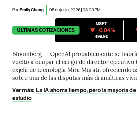
Por
Emily Chang
05 de junio, 2026 | 03:09 PM
MSFT
-0.04%
ÚLTIMAS
COTIZACIONES
499.96
Bloomberg — OpenAI probablemente se habrí
vuelto a ocupar el cargo de director ejecutivo 
exjefa de tecnología Mira Murati, ofreciendo as
sobre una de las disputas más dramáticas vivida
Ver más:
La IA ahorra tiempo, pero la mayoría d
estudio