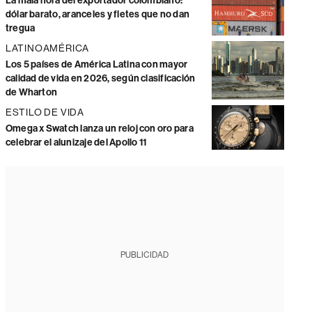
La mala hora del exportador colombiano:
dólar barato, aranceles y fletes que no dan
tregua
LATINOAMÉRICA
Los 5 países de América Latina con mayor
calidad de vida en 2026, según clasificación
de Wharton
ESTILO DE VIDA
Omega x Swatch lanza un reloj con oro para
celebrar el alunizaje del Apollo 11
PUBLICIDAD