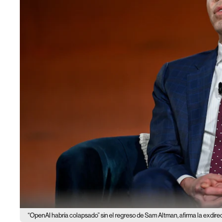
“OpenAI habría colapsado” sin el regreso de Sam Altman, afirma la exdire