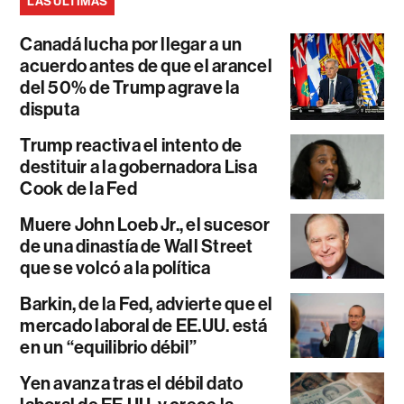
LAS ÚLTIMAS
Canadá lucha por llegar a un
acuerdo antes de que el arancel
del 50% de Trump agrave la
disputa
Trump reactiva el intento de
destituir a la gobernadora Lisa
Cook de la Fed
Muere John Loeb Jr., el sucesor
de una dinastía de Wall Street
que se volcó a la política
Barkin, de la Fed, advierte que el
mercado laboral de EE.UU. está
en un “equilibrio débil”
Yen avanza tras el débil dato