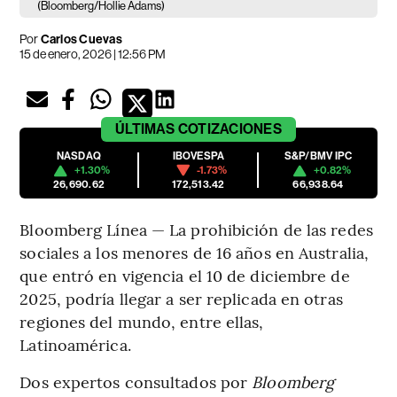
(Bloomberg/Hollie Adams)
Por
Carlos Cuevas
15 de enero, 2026 | 12:56 PM
ÚLTIMAS
COTIZACIONES
NASDAQ
IBOVESPA
S&P/BMV IPC
+1.30%
-1.73%
+0.82%
26,690.62
172,513.42
66,938.64
Bloomberg Línea — La prohibición de las redes
sociales a los menores de 16 años en Australia,
que entró en vigencia el 10 de diciembre de
2025, podría llegar a ser replicada en otras
regiones del mundo, entre ellas,
Latinoamérica.
Dos expertos consultados por
Bloomberg