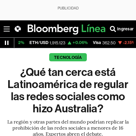
PUBLICIDAD
Ingresar
ETH/USD
+0.06%
Visa
-2.15%
MercadoLibr
1,915.123
362.50
TECNOLOGÍA
¿Qué tan cerca está
Latinoamérica de regular
las redes sociales como
hizo Australia?
La región y otras partes del mundo podrían replicar la
prohibición de las redes sociales a menores de 16
años. Expertos abren el debate.