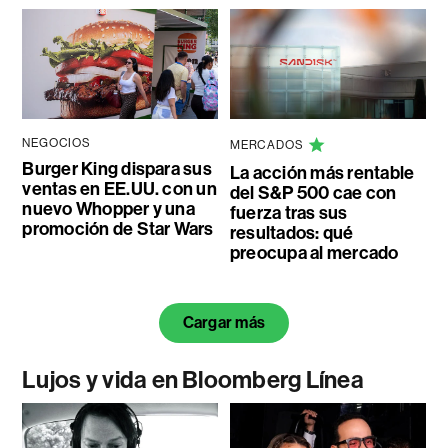
NEGOCIOS
MERCADOS
Burger King dispara sus
La acción más rentable
ventas en EE.UU. con un
del S&P 500 cae con
nuevo Whopper y una
fuerza tras sus
promoción de Star Wars
resultados: qué
preocupa al mercado
Cargar más
Lujos y vida en Bloomberg Línea