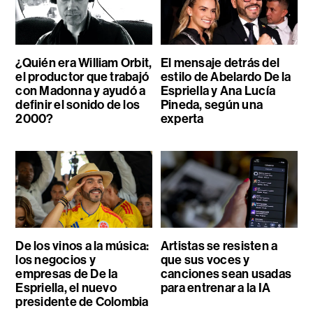
¿Quién era William Orbit,
El mensaje detrás del
el productor que trabajó
estilo de Abelardo De la
con Madonna y ayudó a
Espriella y Ana Lucía
definir el sonido de los
Pineda, según una
2000?
experta
De los vinos a la música:
Artistas se resisten a
los negocios y
que sus voces y
empresas de De la
canciones sean usadas
Espriella, el nuevo
para entrenar a la IA
presidente de Colombia