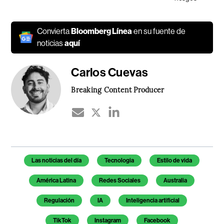
Convierta
Bloomberg Línea
en su fuente de
noticias
aquí
Carlos Cuevas
Breaking Content Producer
Temas de este artículo
Las noticias del día
Tecnologia
Estilo de vida
América Latina
Redes Sociales
Australia
Regulación
IA
Inteligencia artificial
TikTok
Instagram
Facebook