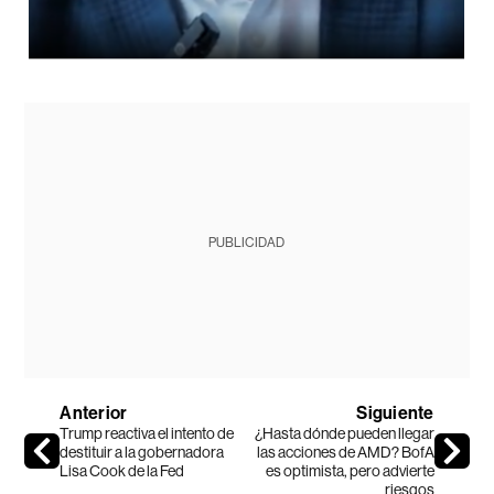
PUBLICIDAD
Anterior
Siguiente
Trump reactiva el intento de
¿Hasta dónde pueden llegar
destituir a la gobernadora
las acciones de AMD? BofA
Lisa Cook de la Fed
es optimista, pero advierte
riesgos