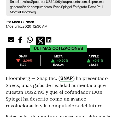
Snap lanza las Specs por US$2.195 y las presenta como la próxima
generación de computadoras.
Evan Spiegel. Fotógrafo: David Paul
Morris/Bloomberg
Por
Mark Gurman
17 de junio, 2026 | 12:30 AM
ÚLTIMAS
COTIZACIONES
SNAP
META
APPLE
-2.06%
+0.20%
+0.51%
5.22
590.04
312.53
Bloomberg — Snap Inc. (
) ha presentado
SNAP
Specs, unas gafas de realidad aumentada que
cuestan US$2.195 y que el cofundador Evan
Spiegel ha descrito como un avance
revolucionario y la computadora del futuro.
Estas gafas de montura gruesa, que saldrán a la