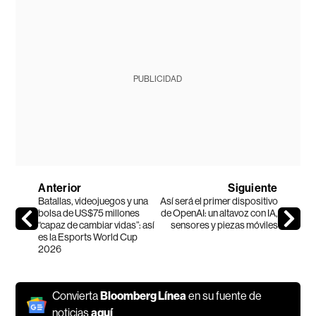
PUBLICIDAD
Anterior
Siguiente
Batallas, videojuegos y una
Así será el primer dispositivo
bolsa de US$75 millones
de OpenAI: un altavoz con IA,
“capaz de cambiar vidas”: así
sensores y piezas móviles
es la Esports World Cup
2026
Convierta
Bloomberg Línea
en su fuente de
noticias
aquí