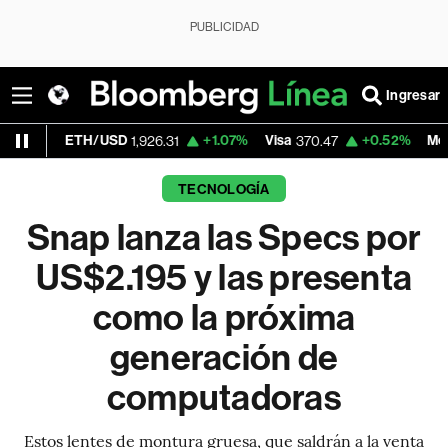
PUBLICIDAD
Ingresar
H/USD
+1.07%
Visa
+0.52%
MercadoLibre
1,926.31
370.47
1,
TECNOLOGÍA
Snap lanza las Specs por
US$2.195 y las presenta
como la próxima
generación de
computadoras
Estos lentes de montura gruesa, que saldrán a la venta