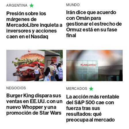
MUNDO
ARGENTINA
Irán dice que acuerdo
Presión sobre los
con Omán para
márgenes de
gestionar el estrecho de
MercadoLibre inquieta a
Ormuz está en su fase
inversores y acciones
final
caen en el Nasdaq
NEGOCIOS
MERCADOS
Burger King dispara sus
La acción más rentable
ventas en EE.UU. con un
del S&P 500 cae con
nuevo Whopper y una
fuerza tras sus
promoción de Star Wars
resultados: qué
preocupa al mercado