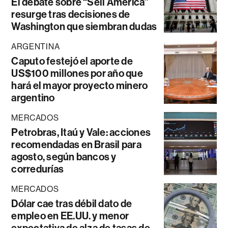
El debate sobre “Sell América”
resurge tras decisiones de
Washington que siembran dudas
ARGENTINA
Caputo festejó el aporte de
US$100 millones por año que
hará el mayor proyecto minero
argentino
MERCADOS
Petrobras, Itaú y Vale: acciones
recomendadas en Brasil para
agosto, según bancos y
corredurías
MERCADOS
Dólar cae tras débil dato de
empleo en EE.UU. y menor
expectativa de alza de tasas de