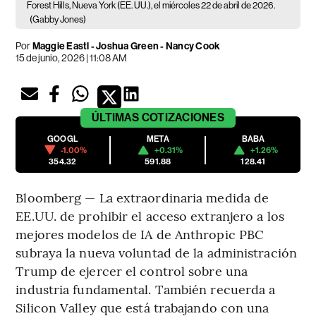
Forest Hills, Nueva York (EE. UU.), el miércoles 22 de abril de 2026.
(Gabby Jones)
Por
Maggie Eastl - Joshua Green - Nancy Cook
15 de junio, 2026 | 11:08 AM
ÚLTIMAS
COTIZACIONES
GOOGL
META
BABA
-1.00%
+0.31%
+1.26%
354.32
591.88
128.41
Bloomberg — La extraordinaria medida de
EE.UU. de prohibir el acceso extranjero a los
mejores modelos de IA de Anthropic PBC
subraya la nueva voluntad de la administración
Trump de ejercer el control sobre una
industria fundamental. También recuerda a
Silicon Valley que está trabajando con una