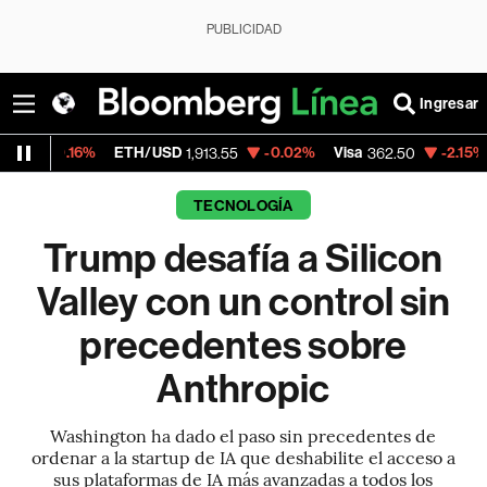
PUBLICIDAD
Ingresar
ETH/USD
-0.02%
Visa
-2.15%
MercadoLib
1,913.55
362.50
TECNOLOGÍA
Trump desafía a Silicon
Valley con un control sin
precedentes sobre
Anthropic
Washington ha dado el paso sin precedentes de
ordenar a la startup de IA que deshabilite el acceso a
sus plataformas de IA más avanzadas a todos los