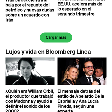
EE.UU. acelera más de
baja por el repunte del
lo esperado en el
petróleo y nuevas dudas
segundo trimestre
sobre un acuerdo con
Irán
Cargar más
Lujos y vida en Bloomberg Línea
¿Quién era William Orbit,
El mensaje detrás del
el productor que trabajó
estilo de Abelardo De la
con Madonna y ayudó a
Espriella y Ana Lucía
definir el sonido de los
Pineda, según una
2000?
experta