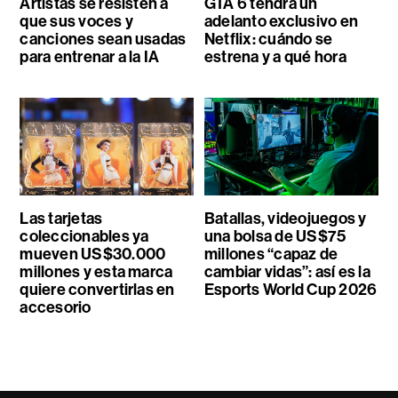
Artistas se resisten a
GTA 6 tendrá un
que sus voces y
adelanto exclusivo en
canciones sean usadas
Netflix: cuándo se
para entrenar a la IA
estrena y a qué hora
Las tarjetas
Batallas, videojuegos y
coleccionables ya
una bolsa de US$75
mueven US$30.000
millones “capaz de
millones y esta marca
cambiar vidas”: así es la
quiere convertirlas en
Esports World Cup 2026
accesorio