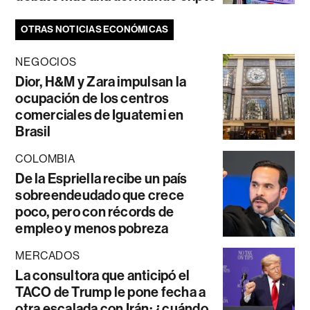
OTRAS NOTICIAS ECONÓMICAS
NEGOCIOS
Dior, H&M y Zara impulsan la
ocupación de los centros
comerciales de Iguatemi en
Brasil
COLOMBIA
De la Espriella recibe un país
sobreendeudado que crece
poco, pero con récords de
empleo y menos pobreza
MERCADOS
La consultora que anticipó el
TACO de Trump le pone fecha a
otra escalada con Irán: ¿cuándo