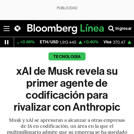
PUBLICIDAD
Ingresar
0.66%
ETH/USD
+0.40%
Visa
+0.52%
Me
1,913.445
370.47
TECNOLOGÍA
xAI de Musk revela su
primer agente de
codificación para
rivalizar con Anthropic
Musk y xAI se apresuran a alcanzar a otras empresas
de IA en codificación, un área en la que el
multimillonario admite que su empresa se ha quedado