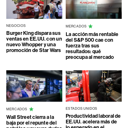
NEGOCIOS
MERCADOS
Burger King dispara sus
La acción más rentable
ventas en EE.UU. con un
del S&P 500 cae con
nuevo Whopper y una
fuerza tras sus
promoción de Star Wars
resultados: qué
preocupa al mercado
ESTADOS UNIDOS
MERCADOS
Productividad laboral de
Wall Street cierra a la
EE.UU. acelera más de
baja por el repunte del
lo esperado en el