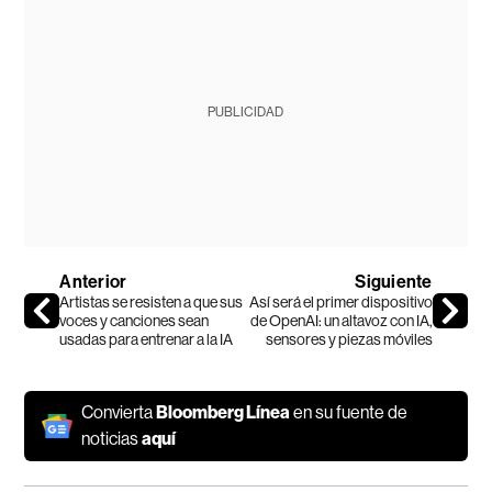
PUBLICIDAD
Anterior
Siguiente
Artistas se resisten a que sus
Así será el primer dispositivo
voces y canciones sean
de OpenAI: un altavoz con IA,
usadas para entrenar a la IA
sensores y piezas móviles
Convierta
Bloomberg Línea
en su fuente de
noticias
aquí