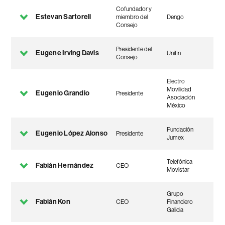
Cofundador y
Estevan Sartoreli
miembro del
Dengo
Consejo
Presidente del
Eugene Irving Davis
Unifin
Consejo
Electro
Movilidad
Eugenio Grandio
Presidente
Asociación
México
Fundación
Eugenio López Alonso
Presidente
Jumex
Telefónica
Fabián Hernández
CEO
Movistar
Grupo
Fabián Kon
CEO
Financiero
Galicia