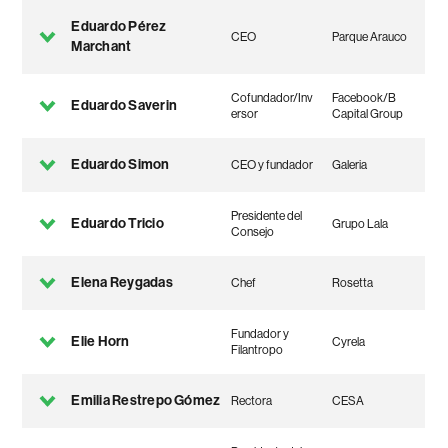
Eduardo Pérez
CEO
Parque Arauco
Marchant
Cofundador/Inv
Facebook/B
Eduardo Saverin
ersor
Capital Group
Eduardo Simon
CEO y fundador
Galeria
Presidente del
Eduardo Tricio
Grupo Lala
Consejo
Elena Reygadas
Chef
Rosetta
Fundador y
Elie Horn
Cyrela
Filantropo
Emilia Restrepo Gómez
Rectora
CESA