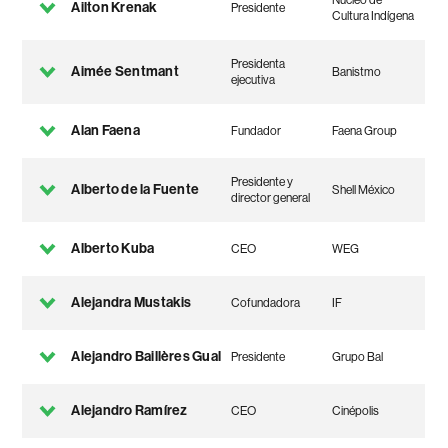
Núcleo de
Ailton Krenak
Presidente
Cultura Indígena
Presidenta
Aimée Sentmant
Banistmo
ejecutiva
Alan Faena
Fundador
Faena Group
Presidente y
Alberto de la Fuente
Shell México
director general
Alberto Kuba
CEO
WEG
Alejandra Mustakis
Cofundadora
IF
Alejandro Baillères Gual
Presidente
Grupo Bal
Alejandro Ramírez
CEO
Cinépolis