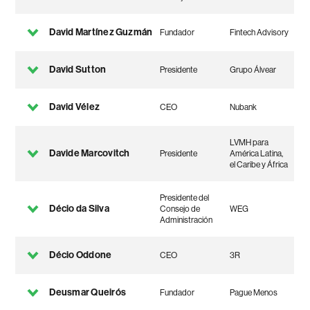
David Martínez Guzmán
Fundador
Fintech Advisory
David Sutton
Presidente
Grupo Álvear
David Vélez
CEO
Nubank
LVMH para
Davide Marcovitch
Presidente
América Latina,
el Caribe y África
Presidente del
Décio da Silva
Consejo de
WEG
Administración
Décio Oddone
CEO
3R
Deusmar Queirós
Fundador
Pague Menos