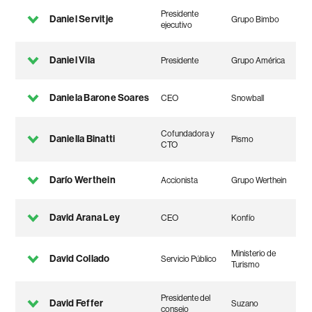
Presidente
Daniel Servitje
Grupo Bimbo
ejecutivo
Daniel Vila
Presidente
Grupo América
Daniela Barone Soares
CEO
Snowball
Cofundadora y
Daniella Binatti
Pismo
CTO
Darío Werthein
Accionista
Grupo Werthein
David Arana Ley
CEO
Konfío
Ministerio de
David Collado
Servicio Público
Turismo
Presidente del
David Feffer
Suzano
consejo