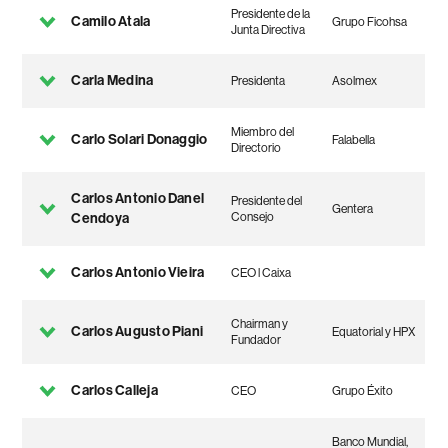
Presidente de la
Camilo Atala
Grupo Ficohsa
Junta Directiva
Carla Medina
Presidenta
Asolmex
Miembro del
Carlo Solari Donaggio
Falabella
Directorio
Carlos Antonio Danel
Presidente del
Gentera
Cendoya
Consejo
Carlos Antonio Vieira
CEO l Caixa
Chairman y
Carlos Augusto Piani
Equatorial y HPX
Fundador
Carlos Calleja
CEO
Grupo Éxito
Banco Mundial,