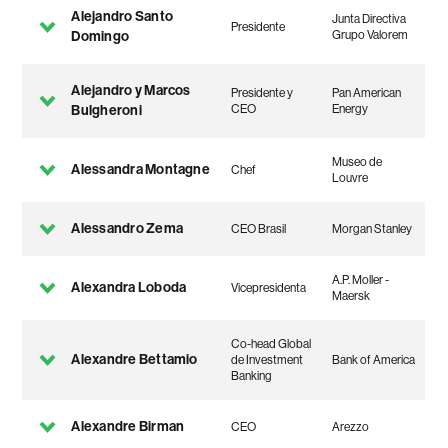
Alejandro Santo
Junta Directiva
Presidente
Domingo
Grupo Valorem
Alejandro y Marcos
Presidente y
Pan American
Bulgheroni
CEO
Energy
Museo de
Alessandra Montagne
Chef
Louvre
Alessandro Zema
CEO Brasil
Morgan Stanley
A.P. Moller -
Alexandra Loboda
Vicepresidenta
Maersk
Co-head Global
Alexandre Bettamio
de Investment
Bank of America
Banking
Alexandre Birman
CEO
Arezzo