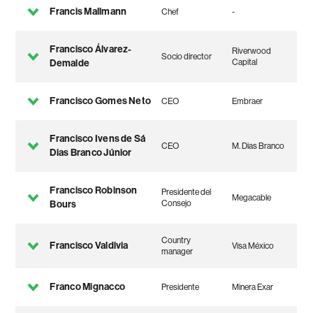
Francis Mallmann
Chef
-
Francisco Álvarez-
Riverwood
Socio director
Demalde
Capital
Francisco Gomes Neto
CEO
Embraer
Francisco Ivens de Sá
CEO
M. Dias Branco
Dias Branco Júnior
Francisco Robinson
Presidente del
Megacable
Bours
Consejo
Country
Francisco Valdivia
Visa México
manager
Franco Mignacco
Presidente
Minera Exar