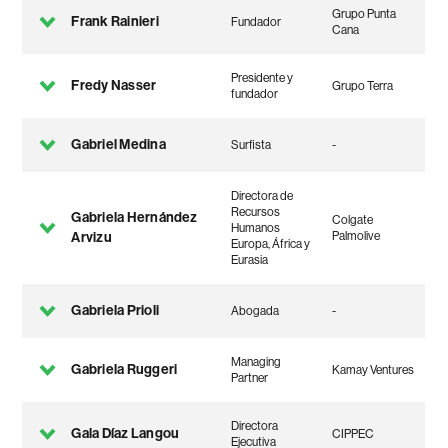
Grupo Punta
Frank Rainieri
Fundador
Cana
Presidente y
Fredy Nasser
Grupo Terra
fundador
Gabriel Medina
Surfista
-
Directora de
Recursos
Gabriela Hernández
Colgate
Humanos
Arvizu
Palmolive
Europa, África y
Eurasia
Gabriela Prioli
Abogada
-
Managing
Gabriela Ruggeri
Kamay Ventures
Partner
Directora
Gala Díaz Langou
CIPPEC
Ejecutiva