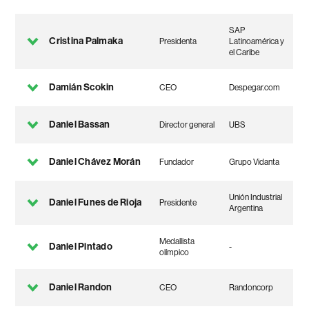
SAP
Cristina Palmaka
Presidenta
Latinoamérica y
el Caribe
Damián Scokin
CEO
Despegar.com
Daniel Bassan
Director general
UBS
Daniel Chávez Morán
Fundador
Grupo Vidanta
Unión Industrial
Daniel Funes de Rioja
Presidente
Argentina
Medallista
Daniel Pintado
-
olímpico
Daniel Randon
CEO
Randoncorp