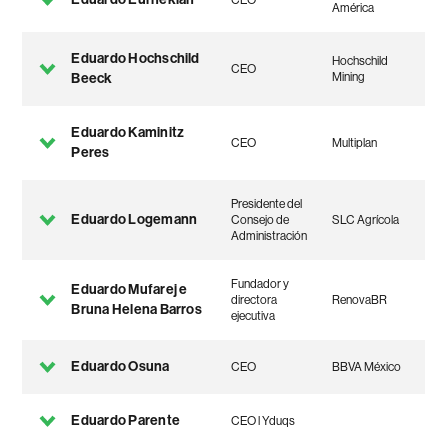
CEO
América
Eduardo Hochschild
Hochschild
CEO
Beeck
Mining
Eduardo Kaminitz
CEO
Multiplan
Peres
Presidente del
Eduardo Logemann
Consejo de
SLC Agrícola
Administración
Fundador y
Eduardo Mufarej e
directora
RenovaBR
Bruna Helena Barros
ejecutiva
Eduardo Osuna
CEO
BBVA México
Eduardo Parente
CEO l Yduqs