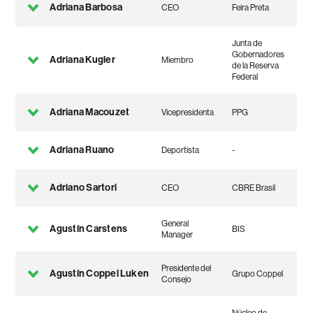
Adriana Barbosa
CEO
Feira Preta
Junta de
Gobernadores
Adriana Kugler
Miembro
de la Reserva
Federal
Adriana Macouzet
Vicepresidenta
PPG
Adriana Ruano
Deportista
-
Adriano Sartori
CEO
CBRE Brasil
General
Agustín Carstens
BIS
Manager
Presidente del
Agustín Coppel Luken
Grupo Coppel
Consejo