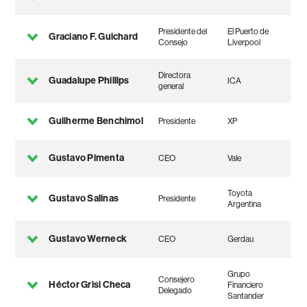
Presidente del
El Puerto de
Graciano F. Guichard
Consejo
Liverpool
Directora
Guadalupe Phillips
ICA
general
Guilherme Benchimol
Presidente
XP
Gustavo Pimenta
CEO
Vale
Toyota
Gustavo Salinas
Presidente
Argentina
Gustavo Werneck
CEO
Gerdau
Grupo
Consejero
Héctor Grisi Checa
Financiero
Delegado
Santander