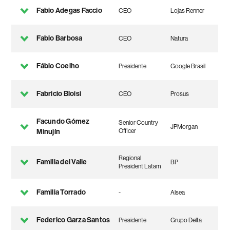
Fabio Adegas Faccio
CEO
Lojas Renner
Fabio Barbosa
CEO
Natura
Fábio Coelho
Presidente
Google Brasil
Fabricio Bloisi
CEO
Prosus
Facundo Gómez
Senior Country
JPMorgan
Minujín
Officer
Regional
Familia del Valle
BP
President Latam
Familia Torrado
-
Alsea
Federico Garza Santos
Presidente
Grupo Delta