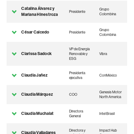
Catalina Álvarez y
Grupo
Presidente
Mariana Hinestroza
Colombina
Grupo
César Caicedo
Presidente
Colombina
VP de Energía
Clarissa Sadock
Renovable y
Vibra
ESG
Presidenta
Claudia Jañez
ConMéxico
ejecutiva
Genesis Motor
Claudia Márquez
COO
North America
Directora
Claudia Muchalat
Intel Brasil
General
Directora y
Impact Hub
Claudia Valladares