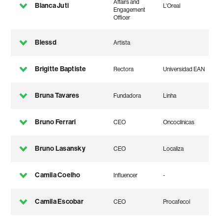
Affairs and
Blanca Juti
L'Oreal
Engagement
Officer
Blessd
Artista
Brigitte Baptiste
Rectora
Universidad EAN
Bruna Tavares
Fundadora
Linha
Bruno Ferrari
CEO
Oncoclínicas
Bruno Lasansky
CEO
Localiza
Camila Coelho
Influencer
-
Camila Escobar
CEO
Procafecol