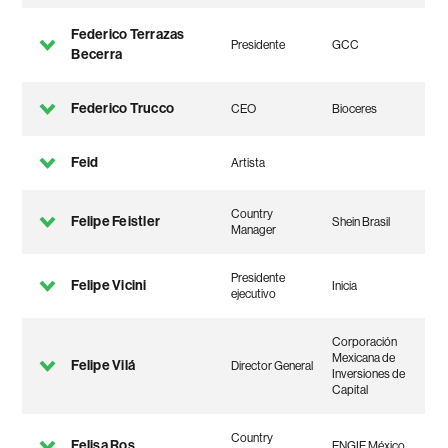
Federico Terrazas
Presidente
GCC
Becerra
Federico Trucco
CEO
Bioceres
Feid
Artista
Country
Felipe Feistler
Shein Brasil
Manager
Presidente
Felipe Vicini
Inicia
ejecutivo
Corporación
Mexicana de
Felipe Vilá
Director General
Inversiones de
Capital
Country
Felisa Ros
ENGIE México