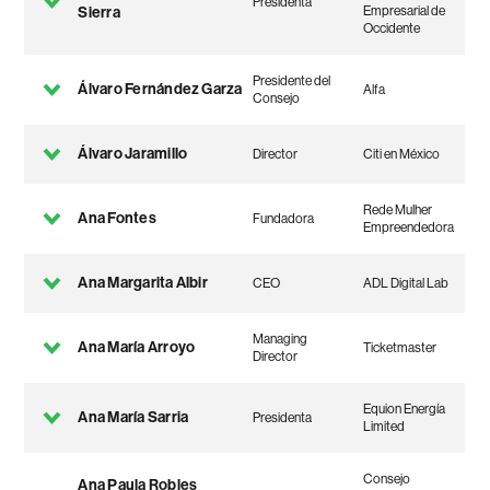
Presidenta
Sierra
Empresarial de
Occidente
Presidente del
Álvaro Fernández Garza
Alfa
Consejo
Álvaro Jaramillo
Director
Citi en México
Rede Mulher
Ana Fontes
Fundadora
Empreendedora
Ana Margarita Albir
CEO
ADL Digital Lab
Managing
Ana María Arroyo
Ticketmaster
Director
Equion Energía
Ana María Sarria
Presidenta
Limited
Consejo
Ana Paula Robles