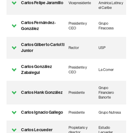
Carlos Felipe Jaramillo
Vicepresidente
América Latina y
el Caribe
Carlos Fernández-
Presidente y
Grupo
González
CEO
Finaccess
Carlos Gilberto Carlotti
Rector
USP
Junior
Carlos González
Presidente y
La Comer
Zabalegui
CEO
Grupo
Carlos Hank González
Presidente
Financiero
Banorte
Carlos Ignacio Gallego
Presidente
Grupo Nutresa
Propietario y
Estudio
Carlos Lecueder
director
Lecueder