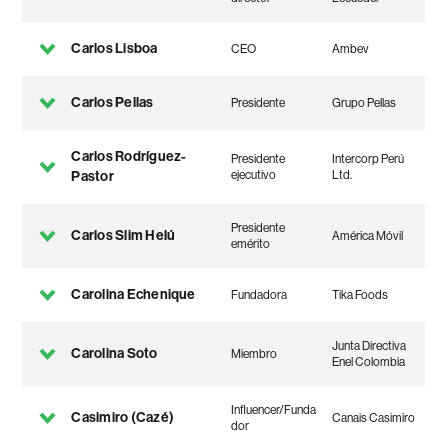
Carlos Lisboa
CEO
Ambev
Carlos Pellas
Presidente
Grupo Pellas
Carlos Rodríguez-
Presidente
Intercorp Perú
Pastor
ejecutivo
Ltd.
Presidente
Carlos Slim Helú
América Móvil
emérito
Carolina Echenique
Fundadora
Tika Foods
Junta Directiva
Carolina Soto
Miembro
Enel Colombia
Influencer/Funda
Casimiro (Cazé)
Canais Casimiro
dor