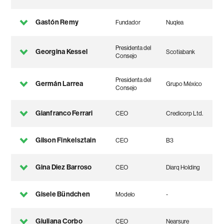
Gastón Remy
Fundador
Nuqlea
Presidenta del
Georgina Kessel
Scotiabank
Consejo
Presidenta del
Germán Larrea
Grupo México
Consejo
Gianfranco Ferrari
CEO
Credicorp Ltd.
Gilson Finkelsztain
CEO
B3
Gina Diez Barroso
CEO
Diarq Holding
Gisele Bündchen
Modelo
-
Giuliana Corbo
CEO
Nearsure