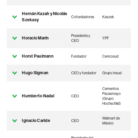
Hernán Kazah y Nicolás
Cofundadores
Kaszek
Szekasy
Presidente y
Horacio Marín
YPF
CEO
Horst Paulmann
Fundador
Cencosud
Hugo Sigman
CEO y fundador
Grupo Insud
Cementos
Pacasmayo
Humberto Nadal
CEO
(Grupo
Hochschild)
Walmart de
Ignacio Caride
CEO
México