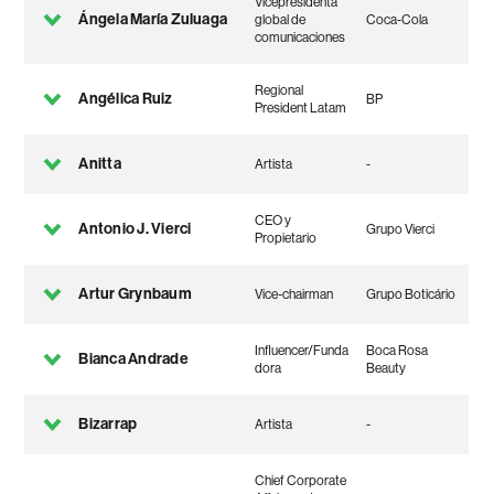
Vicepresidenta
Ángela María Zuluaga
global de
Coca-Cola
comunicaciones
Regional
Angélica Ruiz
BP
President Latam
Anitta
Artista
-
CEO y
Antonio J. Vierci
Grupo Vierci
Propietario
Artur Grynbaum
Vice-chairman
Grupo Boticário
Influencer/Funda
Boca Rosa
Bianca Andrade
dora
Beauty
Bizarrap
Artista
-
Chief Corporate