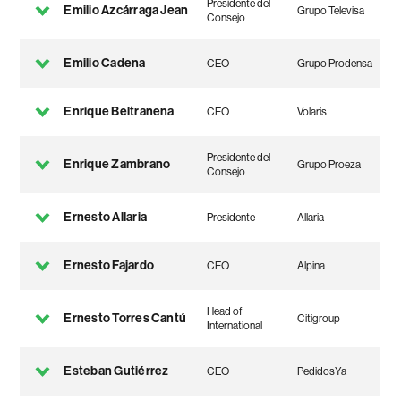
Presidente del
Emilio Azcárraga Jean
Grupo Televisa
Consejo
Emilio Cadena
CEO
Grupo Prodensa
Enrique Beltranena
CEO
Volaris
Presidente del
Enrique Zambrano
Grupo Proeza
Consejo
Ernesto Allaria
Presidente
Allaria
Ernesto Fajardo
CEO
Alpina
Head of
Ernesto Torres Cantú
Citigroup
International
Esteban Gutiérrez
CEO
PedidosYa