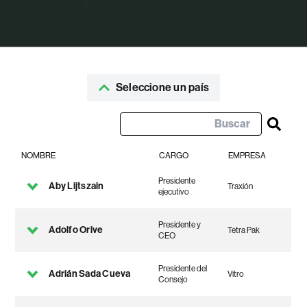
Seleccione un país
NOMBRE
CARGO
EMPRESA
Presidente
Aby Lijtszain
Traxión
ejecutivo
Presidente y
Adolfo Orive
Tetra Pak
CEO
Presidente del
Adrián Sada Cueva
Vitro
Consejo