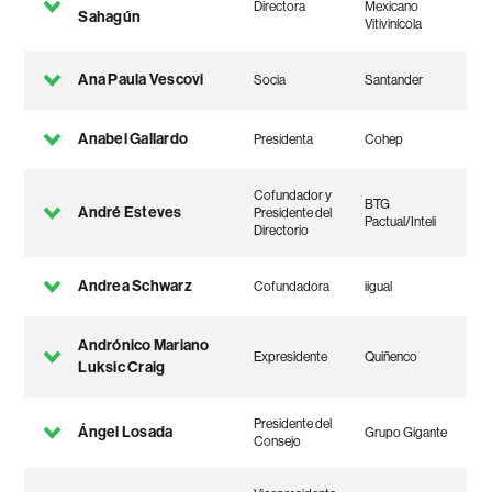
Directora
Mexicano
Sahagún
Vitivinícola
Ana Paula Vescovi
Socia
Santander
Anabel Gallardo
Presidenta
Cohep
Cofundador y
BTG
André Esteves
Presidente del
Pactual/Inteli
Directorio
Andrea Schwarz
Cofundadora
iigual
Andrónico Mariano
Expresidente
Quiñenco
Luksic Craig
Presidente del
Ángel Losada
Grupo Gigante
Consejo