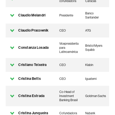
cofundadora
Caracas
Banco
Claudio Melandri
Presidente
Santander
Claudio Pracownik
CEO
ATG
Vicepresidenta
Bristol Myers
Constanza Losada
para
Squibb
Latinoamérica
Cristiano Teixeira
CEO
Klabin
Cristina Betts
CEO
Iguatemi
Co-Head of
Cristina Estrada
Investment
Goldman Sachs
Banking Brasil
Cristina Junqueira
Cofundadora
Nubank