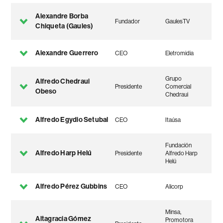
Alexandre Borba
Fundador
GaulesTV
Chiqueta (Gaules)
Alexandre Guerrero
CEO
Eletromidia
Grupo
Alfredo Chedraui
Presidente
Comercial
Obeso
Chedraui
Alfredo Egydio Setubal
CEO
Itaúsa
Fundación
Alfredo Harp Helú
Presidente
Alfredo Harp
Helú
Alfredo Pérez Gubbins
CEO
Alicorp
Minsa,
Altagracia Gómez
Promotora