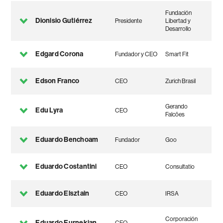
Fundación
Dionisio Gutiérrez
Presidente
Libertad y
Desarrollo
Edgard Corona
Fundador y CEO
Smart Fit
Edson Franco
CEO
Zurich Brasil
Gerando
Edu Lyra
CEO
Falcões
Eduardo Benchoam
Fundador
Goo
Eduardo Costantini
CEO
Consultatio
Eduardo Elsztain
CEO
IRSA
Corporación
Eduardo Eurnekian