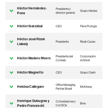
Héctor Hernández-
Presidente y
Grupo Herdez
Pons
director general
Héctor Ibarzábal
CEO
Fibra Prologis
Héctor José Rizek
Presidente
Rizek Cacao
Llabaly
Presidente del
Corporación
Héctor Madero Rivero
Consejo
Actinver
Héctor Magnetto
CEO
Grupo Clarín
Office Managing
Heloisa Callegaro
McKinsey
Partner Brasil
Henrique Dubugras y
Cofundadores y
Brex
Pedro Franceschi
CoCEOs