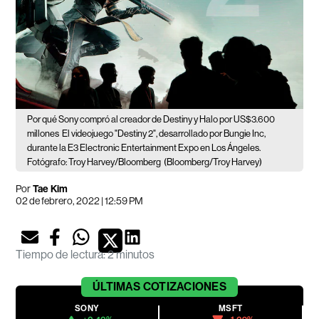
Por qué Sony compró al creador de Destiny y Halo por US$3.600
millones
El videojuego "Destiny 2", desarrollado por Bungie Inc,
durante la E3 Electronic Entertainment Expo en Los Ángeles.
Fotógrafo: Troy Harvey/Bloomberg
(Bloomberg/Troy Harvey)
Por
Tae Kim
02 de febrero, 2022 | 12:59 PM
Tiempo de lectura
:
2 minutos
ÚLTIMAS
COTIZACIONES
SONY
MSFT