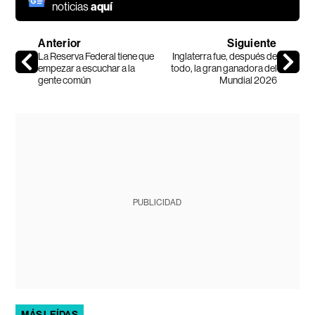
noticias
aquí
Anterior
Siguiente
La Reserva Federal tiene que
Inglaterra fue, después de
empezar a escuchar a la
todo, la gran ganadora del
gente común
Mundial 2026
PUBLICIDAD
MÁS LEÍDAS