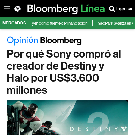
Ingresar
MERCADOS
 atractivo del yen como fuente de financiación
GeoPark avanza en Vaca Mue
Por qué Sony compró al
creador de Destiny y
Halo por US$3.600
millones