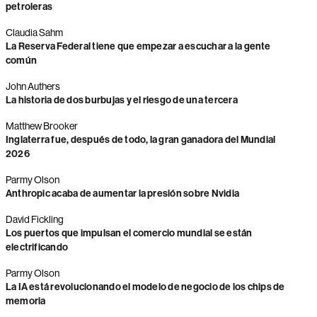
petroleras
Claudia Sahm
La Reserva Federal tiene que empezar a escuchar a la gente
común
John Authers
La historia de dos burbujas y el riesgo de una tercera
Matthew Brooker
Inglaterra fue, después de todo, la gran ganadora del Mundial
2026
Parmy Olson
Anthropic acaba de aumentar la presión sobre Nvidia
David Fickling
Los puertos que impulsan el comercio mundial se están
electrificando
Parmy Olson
La IA está revolucionando el modelo de negocio de los chips de
memoria