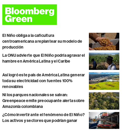
El Niño obliga a la caficultura
centroamericana a replantear su modelo de
producción
La ONU advierte que El Niño podría agravar el
hambre en América Latina y el Caribe
Así logró este país de América Latina generar
toda su electricidad con fuentes 100%
renovables
Ni los parques nacionales se salvan:
Greenpeace emite preocupante alerta sobre
Amazonía colombiana
¿Cómo invertir ante el fenómeno de El Niño?
Los activos y sectores que podrían ganar