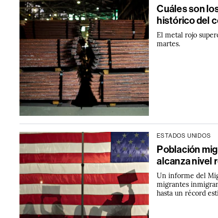
Cuáles son lo
histórico del 
El metal rojo super
martes.
ESTADOS UNIDOS
Población mig
alcanza nivel 
Un informe del Mig
migrantes inmigra
hasta un récord es