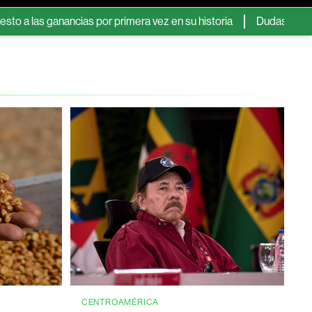
nancias por primera vez en su historia
Dudas sobre el acuerdo e
CENTROAMÉRICA