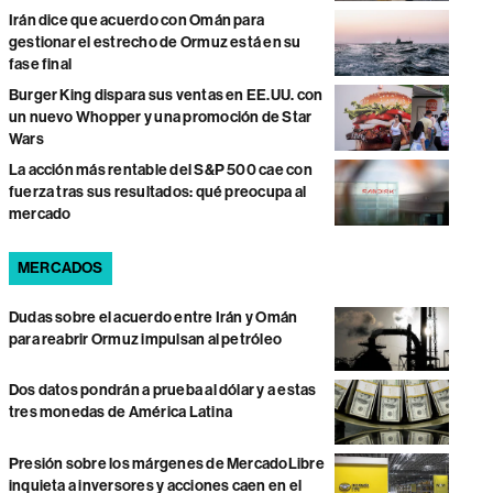
Irán dice que acuerdo con Omán para
gestionar el estrecho de Ormuz está en su
fase final
Burger King dispara sus ventas en EE.UU. con
un nuevo Whopper y una promoción de Star
Wars
La acción más rentable del S&P 500 cae con
fuerza tras sus resultados: qué preocupa al
mercado
MERCADOS
Dudas sobre el acuerdo entre Irán y Omán
para reabrir Ormuz impulsan al petróleo
Dos datos pondrán a prueba al dólar y a estas
tres monedas de América Latina
Presión sobre los márgenes de MercadoLibre
inquieta a inversores y acciones caen en el