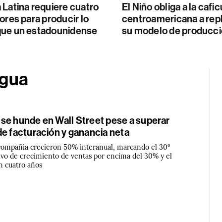
Latina requiere cuatro
El Niño obliga a la cafic
ores para producir lo
centroamericana a rep
ue un estadounidense
su modelo de producc
agua
se hunde en Wall Street pese a superar
de facturación y ganancia neta
 compañía crecieron 50% interanual, marcando el 30°
ivo de crecimiento de ventas por encima del 30% y el
n cuatro años