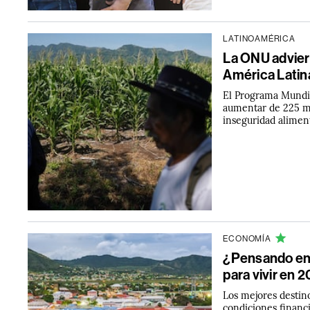
LATINOAMÉRICA
La ONU adviert
América Latina
El Programa Mundia
aumentar de 225 mi
inseguridad alimen
ECONOMÍA
¿Pensando en 
para vivir en 
Los mejores destin
condiciones financie