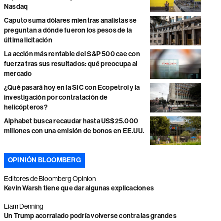
Nasdaq
Caputo suma dólares mientras analistas se
preguntan a dónde fueron los pesos de la
última licitación
La acción más rentable del S&P 500 cae con
fuerza tras sus resultados: qué preocupa al
mercado
¿Qué pasará hoy en la SIC con Ecopetrol y la
investigación por contratación de
helicópteros?
Alphabet busca recaudar hasta US$25.000
millones con una emisión de bonos en EE.UU.
OPINIÓN BLOOMBERG
Editores de Bloomberg Opinion
Kevin Warsh tiene que dar algunas explicaciones
Liam Denning
Un Trump acorralado podría volverse contra las grandes