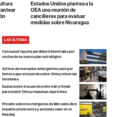
ultura
Estados Unidos plantea a la
lantear
OEA una reunión de
ión
cancilleres para evaluar
medidas sobre Nicaragua
LAS ÚLTIMAS
Cencosud reporta pérdidas trimestrales por
costos de su nuevo plan estratégico
Activos de mercados emergentes caen por
temor a que el acuerdo sobre Ormuz eleve las
tensiones
Dudas sobre el acuerdo entre Irán y Omán
para reabrir Ormuz impulsan al petróleo
Presión sobre los márgenes de MercadoLibre
inquieta a inversores y acciones caen en el
Nasdaq