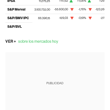
IPSA
+117,52
+1,05%
+250,0
11.275,25
S&P Merval
-55.600,00
-1,76%
-123.266,0
3.100.732,00
S&P/BMV IPC
-129,03
-0,19%
-278,5
66.396,15
S&P/BVL
VER +
sobre los mercados hoy
PUBLICIDAD