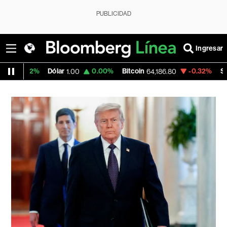
PUBLICIDAD
Ingresar
Dólar
0.00%
Bitcoin
-0.32%
Space X
1.00
64,186.80
114.855