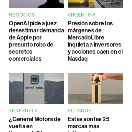
NEGOCIOS
ARGENTINA
OpenAI pide a juez
Presión sobre los
desestimar demanda
márgenes de
de Apple por
MercadoLibre
presunto robo de
inquieta a inversores
secretos
y acciones caen en el
comerciales
Nasdaq
VENEZUELA
ECUADOR
¿General Motors de
Estas son las 25
vuelta en
marcas más