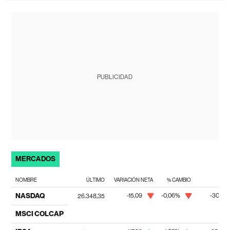
PUBLICIDAD
MERCADOS
NOMBRE
ÚLTIMO
VARIACIÓN NETA
% CAMBIO
NASDAQ
-15,09
-0,06%
-307,8
26.348,35
MSCI COLCAP