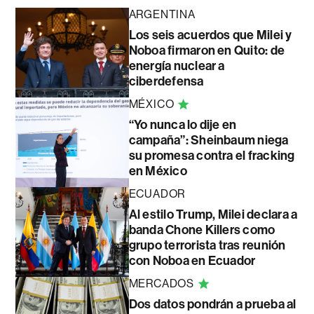
ARGENTINA
Los seis acuerdos que Milei y
Noboa firmaron en Quito: de
energía nuclear a
ciberdefensa
MÉXICO
“Yo nunca lo dije en
campaña”: Sheinbaum niega
su promesa contra el fracking
en México
ECUADOR
Al estilo Trump, Milei declara a
banda Chone Killers como
grupo terrorista tras reunión
con Noboa en Ecuador
MERCADOS
Dos datos pondrán a prueba al