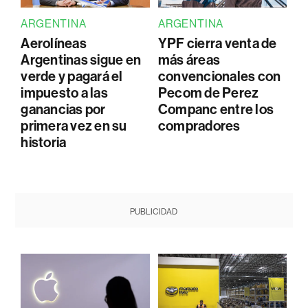
ARGENTINA
ARGENTINA
Aerolíneas
YPF cierra venta de
Argentinas sigue en
más áreas
verde y pagará el
convencionales con
impuesto a las
Pecom de Perez
ganancias por
Companc entre los
primera vez en su
compradores
historia
PUBLICIDAD