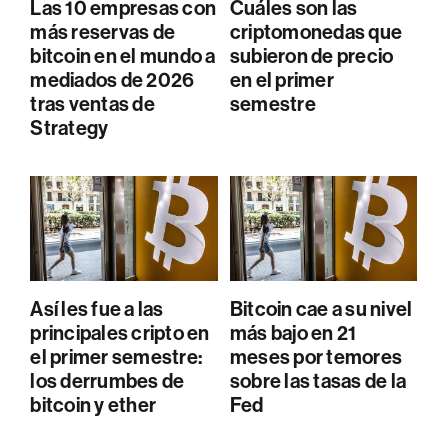
Las 10 empresas con
Cuáles son las
más reservas de
criptomonedas que
bitcoin en el mundo a
subieron de precio
mediados de 2026
en el primer
tras ventas de
semestre
Strategy
Así les fue a las
Bitcoin cae a su nivel
principales cripto en
más bajo en 21
el primer semestre:
meses por temores
los derrumbes de
sobre las tasas de la
bitcoin y ether
Fed