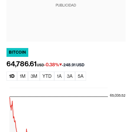
PUBLICIDAD
BITCOIN
64,786.61
-0.38%
-248.91 USD
USD
1D
1M
3M
YTD
1A
3A
5A
65,035.52