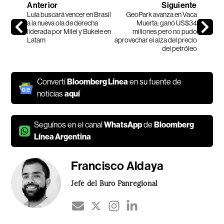
Anterior
Siguiente
Lula buscará vencer en Brasil
GeoPark avanza en Vaca
a la nueva ola de derecha
Muerta: ganó US$34
liderada por Milei y Bukele en
millones pero no pudo
Latam
aprovechar el alza del precio
del petróleo
Convertí
Bloomberg Línea
en su fuente de
noticias
aquí
Seguínos en el canal
WhatsApp
de
Bloomberg
Línea Argentina
Francisco Aldaya
Jefé del Buró Panregional