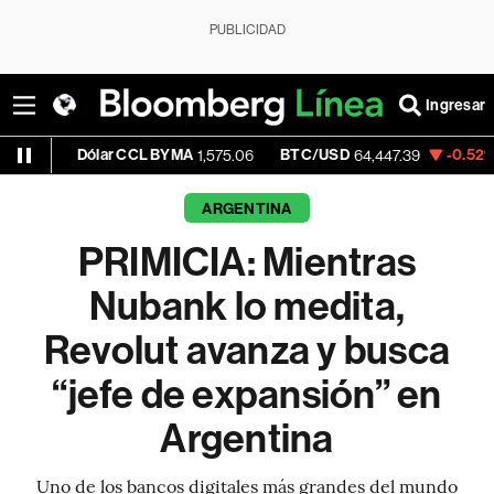
PUBLICIDAD
Ingresar
ólar CCL BYMA
BTC/USD
-0.52%
ETH/US
1,575.06
64,447.39
ARGENTINA
PRIMICIA: Mientras
Nubank lo medita,
Revolut avanza y busca
“jefe de expansión” en
Argentina
Uno de los bancos digitales más grandes del mundo