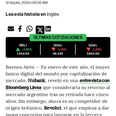
12 de julio, 2024 | 05:00 AM
Lea esta historia en
Inglés
ÚLTIMAS
COTIZACIONES
MELI
GGAL
GGAL
+1.85%
-1.32%
-1.29%
1,924.95
48.335
7,640.00
Buenos Aires — En enero de este año, el mayor
banco digital del mundo por capitalización de
mercado,
Nubank
, reveló en una
entrevista con
que consideraría su retorno al
Bloomberg Línea
mercado argentino tras su retirada hace cinco
años. Sin embargo, ahora es su competidor de
origen británico,
Revolut
, el que empieza a dar
pasos concretos para lanzarse en la tercera