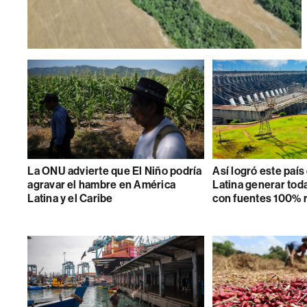
La ONU advierte que El Niño podría
Así logró este paí
agravar el hambre en América
Latina generar toda
Latina y el Caribe
con fuentes 100% 