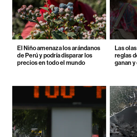
El Niño amenaza los arándanos
Las olas
de Perú y podría disparar los
reglas d
precios en todo el mundo
ganan y