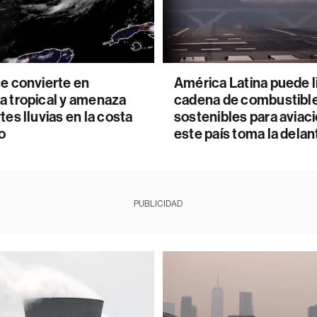
e convierte en
América Latina puede li
a tropical y amenaza
cadena de combustibl
tes lluvias en la costa
sostenibles para aviaci
o
este país toma la delan
PUBLICIDAD