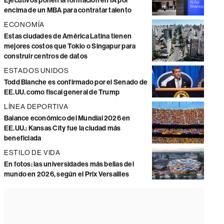
Ejecutivos ponen la formación en IA por
encima de un MBA para contratar talento
ECONOMÍA
Estas ciudades de América Latina tienen
mejores costos que Tokio o Singapur para
construir centros de datos
ESTADOS UNIDOS
Todd Blanche es confirmado por el Senado de
EE.UU. como fiscal general de Trump
LÍNEA DEPORTIVA
Balance económico del Mundial 2026 en
EE.UU.: Kansas City fue la ciudad más
beneficiada
ESTILO DE VIDA
En fotos: las universidades más bellas del
mundo en 2026, según el Prix Versailles