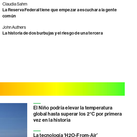
Claudia Sahm
La Reserva Federal tiene que empezar a escuchar a la gente
común
John Authers
La historia de dos burbujas y el riesgo de una tercera
El Niño podría elevar la temperatura
global hasta superar los 2°C por primera
vez en la historia
La tecnología ‘H2O-From-Air’