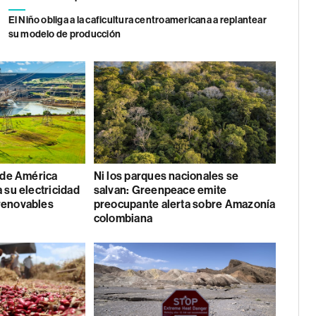
El Niño obliga a la caficultura centroamericana a replantear
su modelo de producción
s de América
Ni los parques nacionales se
 su electricidad
salvan: Greenpeace emite
renovables
preocupante alerta sobre Amazonía
colombiana