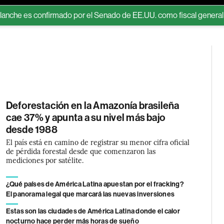
rmado por el Senado de EE.UU. como fiscal general de Trump
Deforestación en la Amazonía brasileña
cae 37% y apunta a su nivel más bajo
desde 1988
El país está en camino de registrar su menor cifra oficial
de pérdida forestal desde que comenzaron las
mediciones por satélite.
¿Qué países de América Latina apuestan por el fracking?
El panorama legal que marcará las nuevas inversiones
Estas son las ciudades de América Latina donde el calor
nocturno hace perder más horas de sueño