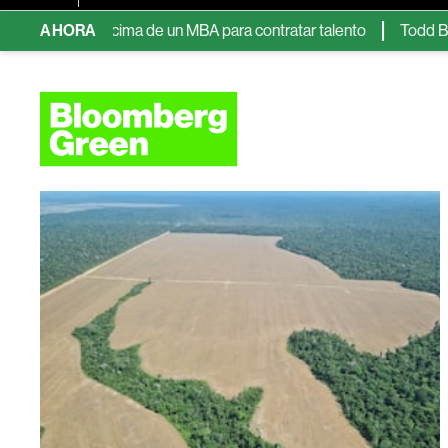
encima de un MBA para contratar talento
AHORA
Todd Blanche es confi