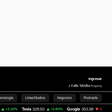
Ingresar
ecnología
Línea Studios
Negocios
Podcasts
a
328.50
Google
353.38
First Solar, Inc
+2.80%
-0.97%
English