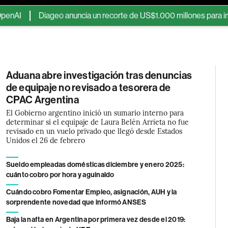
ageo anuncia un recorte de US$1.000 millones para impulsar el cre
Aduana abre investigación tras denuncias
de equipaje no revisado a tesorera de
CPAC Argentina
El Gobierno argentino inició un sumario interno para
determinar si el equipaje de Laura Belén Arrieta no fue
revisado en un vuelo privado que llegó desde Estados
Unidos el 26 de febrero
Sueldo empleadas domésticas diciembre y enero 2025:
cuánto cobro por hora y aguinaldo
Cuándo cobro Fomentar Empleo, asignación, AUH y la
sorprendente novedad que informó ANSES
Baja la nafta en Argentina por primera vez desde el 2019: