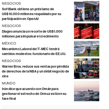
NEGOCIOS
SoftBank obtiene un préstamo de
US$10.000 millones respaldado por su
participación en OpenAI
NEGOCIOS
Diageo anuncia un recorte de US$1.000
millones para impulsar el crecimiento
MÉXICO
Mecanismo Laboral del T-MEC tendrá
cambios modestos: funcionario de EE.UU.
NEGOCIOS
Warner Bros. reduce sus ventas por pérdida
de derechos de la NBA y un débil negocio de
cine
MUNDO
Irán dice que acuerdo con Omán para
gestionar el estrecho de Ormuz está en su
fase final