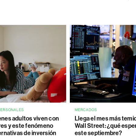
PERSONALES
MERCADOS
enes adultos viven con
Llega el mes más temi
res y este fenómeno
Wall Street: ¿qué espe
ernativas de inversión
este septiembre?