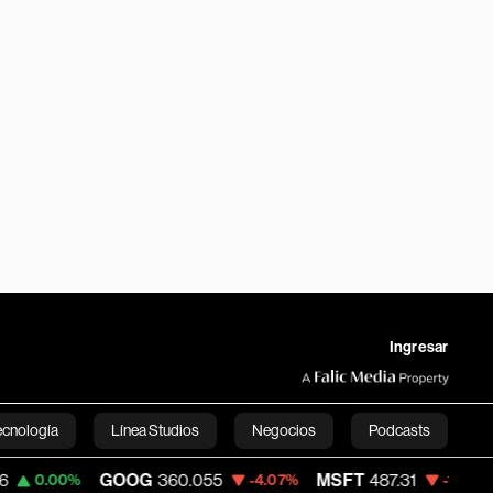
Ingresar
ecnología
Línea Studios
Negocios
Podcasts
G
360.055
MSFT
487.31
AAPL
310.94
-4.07%
-1.09%
English