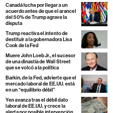
Canadá lucha por llegar a un
acuerdo antes de que el arancel
del 50% de Trump agrave la
disputa
Trump reactiva el intento de
destituir a la gobernadora Lisa
Cook de la Fed
Muere John Loeb Jr., el sucesor
de una dinastía de Wall Street
que se volcó a la política
Barkin, de la Fed, advierte que el
mercado laboral de EE.UU. está
en un “equilibrio débil”
Yen avanza tras el débil dato
laboral de EE.UU. y crece la
alerta por posible intervención