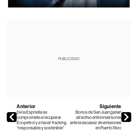
PUBLICIDAD
Anterior
Siguiente
De la Espriella se
Bonos de San Juan ganan
compromete a recuperar
atractivo entre inversores
Ecopetrol y a hacer fracking
ante la escasez de emisiones
“responsable y sostenible”
en Puerto Rico