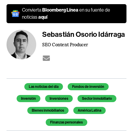
Convierta
Bloomberg Línea
en su fuente de
noticias
aquí
Sebastián Osorio Idárraga
SEO Content Producer
Temas de este artículo
Las noticias del día
Fondos de inversión
Inversión
Inversiones
Sector inmobiliario
Bienes inmobiliarios
América Latina
Finanzas personales