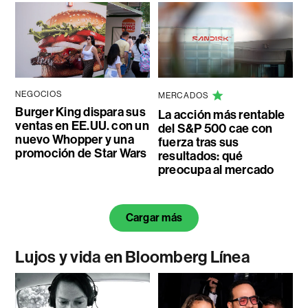
NEGOCIOS
MERCADOS
Burger King dispara sus
La acción más rentable
ventas en EE.UU. con un
del S&P 500 cae con
nuevo Whopper y una
fuerza tras sus
promoción de Star Wars
resultados: qué
preocupa al mercado
Cargar más
Lujos y vida en Bloomberg Línea