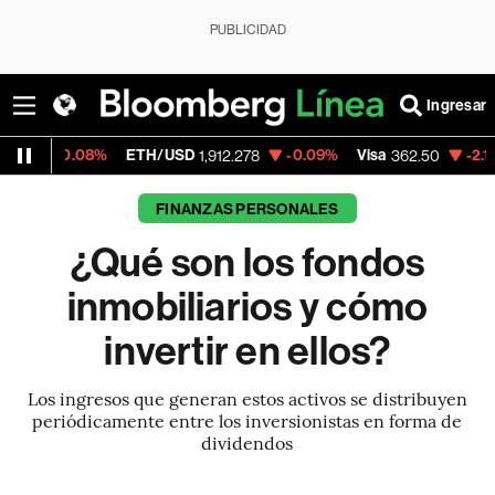
PUBLICIDAD
Ingresar
ETH/USD
-0.09%
Visa
-2.15%
MercadoLi
1,912.278
362.50
FINANZAS PERSONALES
¿Qué son los fondos
inmobiliarios y cómo
invertir en ellos?
Los ingresos que generan estos activos se distribuyen
periódicamente entre los inversionistas en forma de
dividendos