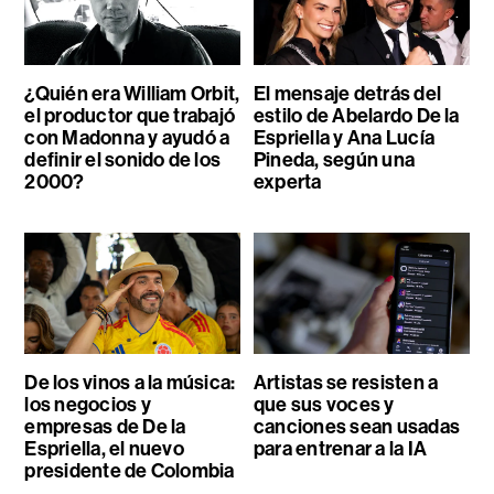
¿Quién era William Orbit,
El mensaje detrás del
el productor que trabajó
estilo de Abelardo De la
con Madonna y ayudó a
Espriella y Ana Lucía
definir el sonido de los
Pineda, según una
2000?
experta
De los vinos a la música:
Artistas se resisten a
los negocios y
que sus voces y
empresas de De la
canciones sean usadas
Espriella, el nuevo
para entrenar a la IA
presidente de Colombia