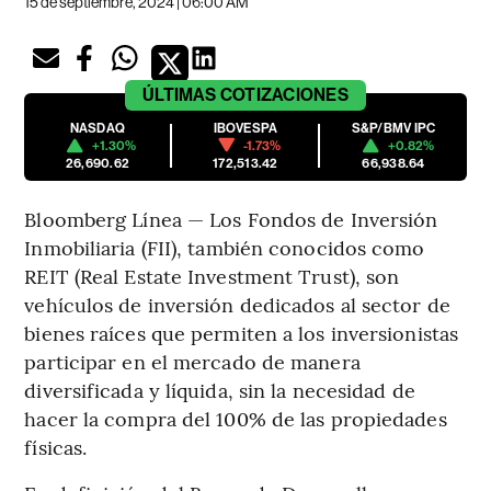
15 de septiembre, 2024 | 06:00 AM
ÚLTIMAS
COTIZACIONES
NASDAQ
IBOVESPA
S&P/BMV IPC
+1.30%
-1.73%
+0.82%
26,690.62
172,513.42
66,938.64
Bloomberg Línea — Los Fondos de Inversión
Inmobiliaria (FII), también conocidos como
REIT (Real Estate Investment Trust), son
vehículos de inversión dedicados al sector de
bienes raíces que permiten a los inversionistas
participar en el mercado de manera
diversificada y líquida, sin la necesidad de
hacer la compra del 100% de las propiedades
físicas.