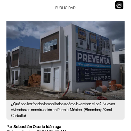
21
PUBLICIDAD
¿Qué son los fondos inmobiliarios y cómo invertir en ellos?
Nuevas
viviendas en construcción en Puebla, México.
(Bloomberg/Koral
Carballo)
Por
Sebastián Osorio Idárraga