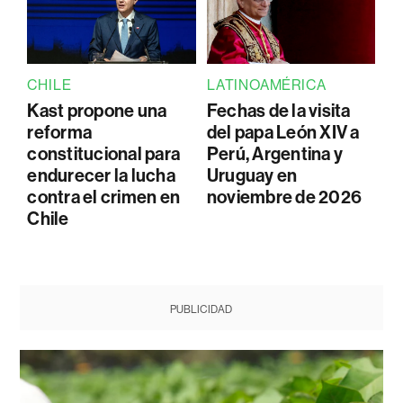
CHILE
LATINOAMÉRICA
Kast propone una
Fechas de la visita
reforma
del papa León XIV a
constitucional para
Perú, Argentina y
endurecer la lucha
Uruguay en
contra el crimen en
noviembre de 2026
Chile
PUBLICIDAD