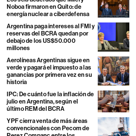
Noboa firmaron en Quito: de
energía nuclear a ciberdefensa
Argentina paga intereses al FMI y
reservas del BCRA quedan por
debajo de los US$50.000
millones
Aerolíneas Argentinas sigue en
verde y pagará el impuesto a las
ganancias por primera vez en su
historia
IPC: De cuánto fue la inflación de
julio en Argentina, según el
último REM del BCRA
YPF cierra venta de más áreas
convencionales con Pecom de
Perez Companc entre los