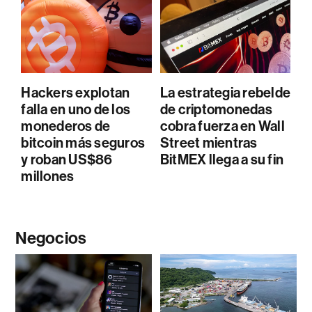
Hackers explotan
La estrategia rebelde
falla en uno de los
de criptomonedas
monederos de
cobra fuerza en Wall
bitcoin más seguros
Street mientras
y roban US$86
BitMEX llega a su fin
millones
Negocios