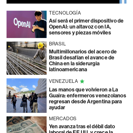
TECNOLOGÍA
Así será el primer dispositivo de
OpenAI: un altavoz con IA,
sensores y piezas móviles
BRASIL
Multimillonarios del acero de
Brasil desafían el avance de
China en la siderurgia
latinoamericana
VENEZUELA
Las manos que volvieron a La
Guaira: enfermeros venezolanos
regresan desde Argentina para
ayudar
MERCADOS
Yen avanza tras el débil dato
laboral de EE.UU. y crece la