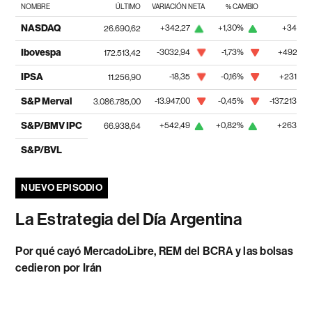
NOMBRE
ÚLTIMO
VARIACIÓN NETA
% CAMBIO
1
NASDAQ
+342,27
+1,30%
+34,44
26.690,62
Ibovespa
-3032,94
-1,73%
+492,73
172.513,42
IPSA
-18,35
-0,16%
+231,69
11.256,90
S&P Merval
-13.947,00
-0,45%
-137.213,00
3.086.785,00
S&P/BMV IPC
+542,49
+0,82%
+263,94
66.938,64
S&P/BVL
NUEVO EPISODIO
La Estrategia del Día Argentina
Por qué cayó MercadoLibre, REM del BCRA y las bolsas
cedieron por Irán