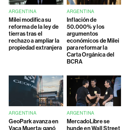
ARGENTINA
ARGENTINA
Milei modifica su
Inflación de
reforma de la ley de
50.000% y los
tierras tras el
argumentos
rechazo a ampliar la
económicos de Milei
propiedad extranjera
para reformar la
Carta Orgánica del
BCRA
ARGENTINA
ARGENTINA
GeoPark avanza en
MercadoLibre se
Vaca Muerta: ganó
hunde en Wall Street