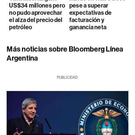
US$34 millones pero
pese a superar
no pudo aprovechar
expectativas de
el alza del precio del
facturación y
petróleo
ganancia neta
Más noticias sobre Bloomberg Línea
Argentina
PUBLICIDAD