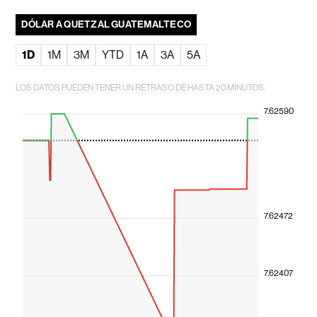
DÓLAR A QUETZAL GUATEMALTECO
1D
1M
3M
YTD
1A
3A
5A
LOS DATOS PUEDEN TENER UN RETRASO DE HASTA 20 MINUTOS.
7.62590
7.62472
7.62407