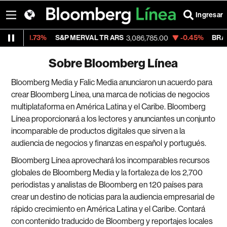
Ingresar
-1.73%
S&P MERVAL TR ARS
-0.45%
BRAZI
.42
3,086,785.00
Sobre Bloomberg Línea
Bloomberg Media y Falic Media anunciaron un acuerdo para
crear Bloomberg Línea, una marca de noticias de negocios
multiplataforma en América Latina y el Caribe. Bloomberg
Línea proporcionará a los lectores y anunciantes un conjunto
incomparable de productos digitales que sirven a la
audiencia de negocios y finanzas en español y portugués.
Bloomberg Línea aprovechará los incomparables recursos
globales de Bloomberg Media y la fortaleza de los 2,700
periodistas y analistas de Bloomberg en 120 países para
crear un destino de noticias para la audiencia empresarial de
rápido crecimiento en América Latina y el Caribe. Contará
con contenido traducido de Bloomberg y reportajes locales