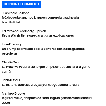
OPINIÓN BLOOMBERG
Juan Pablo Spinetto
México está ganando la guerra comercial gracias a la
hospitalidad
Editores de Bloomberg Opinion
Kevin Warsh tiene que dar algunas explicaciones
Liam Denning
Un Trump acorralado podría volverse contra las grandes
petroleras
Claudia Sahm
La Reserva Federal tiene que empezar a escuchar a la gente
común
John Authers
La historia de dos burbujas y el riesgo de una tercera
Matthew Brooker
Inglaterra fue, después de todo, la gran ganadora del Mundial
2026