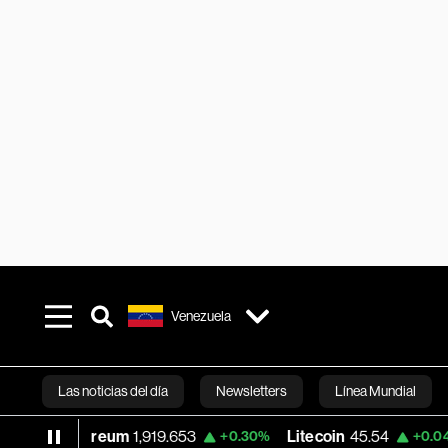
Venezuela
Las noticias del día
Newsletters
Línea Mundial
eum
1,919.653
Litecoin
45.54
Ethereum 
+0.30%
+0.04%
Bloomberg 