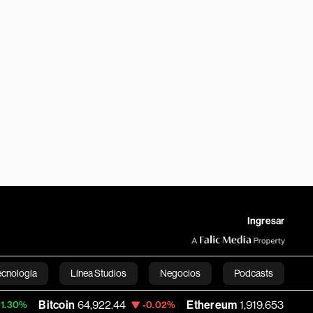
Ingresar
ecnología
Línea Studios
Negocios
Podcasts
n
64,922.44
Ethereum
1,919.653
Litecoi
-0.02%
+0.30%
English