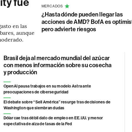
ity fue
MERCADOS
a
¿Hasta dónde pueden llegar las
acciones de AMD? BofA es optimis
asto en las
pero advierte riesgos
 bares, aunque
moderado.
Brasil deja al mercado mundial del azúcar
con menos información sobre su cosecha
y producción
OpenAI pausa trabajos en su modelo Astra ante
preocupaciones de ciberseguridad
El debate sobre “Sell América” resurge tras decisiones de
Washington que siembran dudas
Dólar cae tras débil dato de empleo en EE.UU. y menor
expectativa de alza de tasas de la Fed