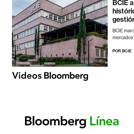
BCIE a
histór
gestió
BCIE marca
mercados y
POR
BCIE