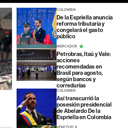
COLOMBIA
De la Espriella anuncia
reforma tributaria y
congelará el gasto
público
MERCADOS
Petrobras, Itaú y Vale:
acciones
recomendadas en
Brasil para agosto,
según bancos y
corredurías
COLOMBIA
Así transcurrió la
posesión presidencial
de Abelardo De la
Espriella en Colombia
VENEZUELA