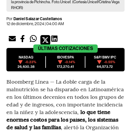
la provincia de Pichincha.
Foto: Unicef.
(Cortesía Unicef/Cristina Vega
RHOR)
Por
Daniel Salazar Castellanos
12 de diciembre, 2024 | 04:00 AM
ÚLTIMAS
COTIZACIONES
NASDAQ
IBOVESPA
S&P/BMV IPC
-0.23%
-0.14%
-0.55%
26,630.38
172,270.41
66,573.72
Bloomberg Línea — La doble carga de la
malnutrición se ha disparado en Latinoamérica
en los últimos decenios en todos los grupos de
edad y de ingresos, con importante incidencia
en la niñez y la adolescencia,
lo que tiene
enormes costos para los países, los sistemas
de salud y las familias
, alertó la Organización