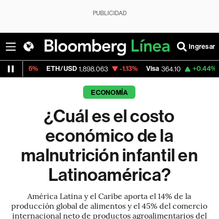
PUBLICIDAD
Ingresar
ETH/USD
-1.13%
Visa
+0.44%
MercadoLibr
1,898.063
364.10
ECONOMÍA
¿Cuál es el costo
económico de la
malnutrición infantil en
Latinoamérica?
América Latina y el Caribe aporta el 14% de la
producción global de alimentos y el 45% del comercio
internacional neto de productos agroalimentarios del