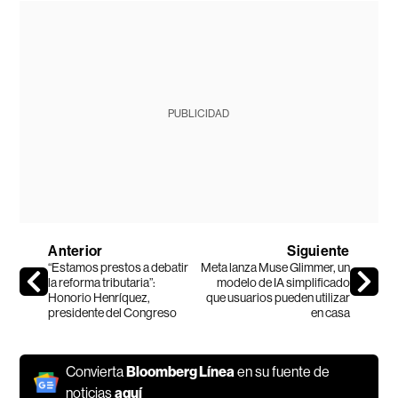
PUBLICIDAD
Anterior
Siguiente
“Estamos prestos a debatir
Meta lanza Muse Glimmer, un
la reforma tributaria”:
modelo de IA simplificado
Honorio Henríquez,
que usuarios pueden utilizar
presidente del Congreso
en casa
Convierta
Bloomberg Línea
en su fuente de
noticias
aquí