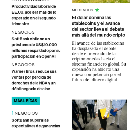
Productividad laboral de
MERCADOS
EE.UU. acelera más de lo
El dólar domina las
esperado en el segundo
stablecoins y el avance
trimestre
del sector lleva el debate
NEGOCIOS
más allá del mundo cripto
SoftBank obtiene un
El avance de las stablecoins
préstamo de US$10.000
ha desplazado el debate
millones respaldado por su
desde el mercado de las
participación en OpenAI
criptomonedas hacia el
sistema financiero global. Su
NEGOCIOS
expansión ha abierto una
Warner Bros. reduce sus
nueva competencia por el
ventas por pérdida de
futuro del dinero digital.
derechos de la NBA y un
débil negocio de cine
MÁS LEÍDAS
1
NEGOCIOS
SoftBank supera las
expectativas de ganancias