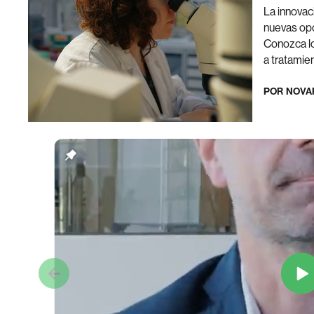
La innovaci
nuevas opo
Conozca lo
a tratamien
POR
NOVA