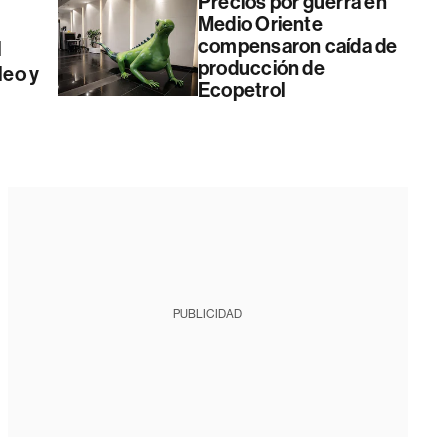
Precios por guerra en
Medio Oriente
compensaron caída de
l
producción de
leo y
Ecopetrol
PUBLICIDAD