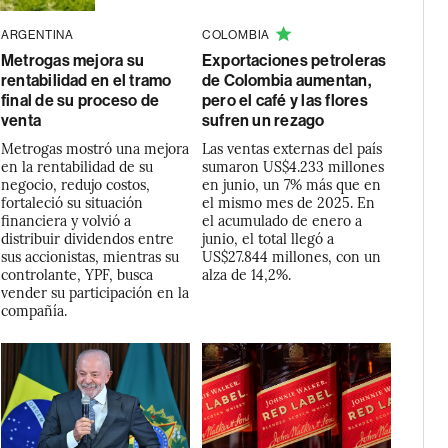
ARGENTINA
COLOMBIA
Metrogas mejora su
Exportaciones petroleras
rentabilidad en el tramo
de Colombia aumentan,
final de su proceso de
pero el café y las flores
venta
sufren un rezago
Metrogas mostró una mejora
Las ventas externas del país
en la rentabilidad de su
sumaron US$4.233 millones
negocio, redujo costos,
en junio, un 7% más que en
fortaleció su situación
el mismo mes de 2025. En
financiera y volvió a
el acumulado de enero a
distribuir dividendos entre
junio, el total llegó a
sus accionistas, mientras su
US$27.844 millones, con un
controlante, YPF, busca
alza de 14,2%.
vender su participación en la
compañía.