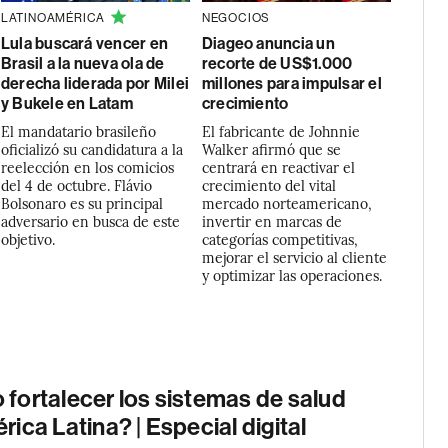
LATINOAMÉRICA
NEGOCIOS
Lula buscará vencer en
Diageo anuncia un
Brasil a la nueva ola de
recorte de US$1.000
derecha liderada por Milei
millones para impulsar el
y Bukele en Latam
crecimiento
El mandatario brasileño
El fabricante de Johnnie
oficializó su candidatura a la
Walker afirmó que se
reelección en los comicios
centrará en reactivar el
del 4 de octubre. Flávio
crecimiento del vital
Bolsonaro es su principal
mercado norteamericano,
adversario en busca de este
invertir en marcas de
objetivo.
categorías competitivas,
mejorar el servicio al cliente
y optimizar las operaciones.
fortalecer los sistemas de salud
ica Latina? | Especial digital