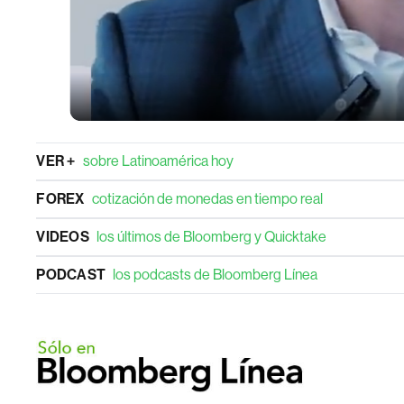
VER +
sobre Latinoamérica hoy
FOREX
cotización de monedas en tiempo real
VIDEOS
los últimos de Bloomberg y Quicktake
PODCAST
los podcasts de Bloomberg Línea