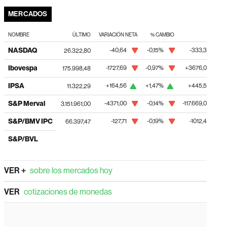
MERCADOS
NOMBRE
ÚLTIMO
VARIACIÓN NETA
% CAMBIO
1 MES
NASDAQ
-40,64
-0,15%
-333,38
26.322,80
Ibovespa
-1727,69
-0,97%
+3676,08
175.998,48
IPSA
+164,56
+1,47%
+445,58
11.322,29
S&P Merval
-4371,00
-0,14%
-117.669,00
3.151.961,00
S&P/BMV IPC
-127,71
-0,19%
-1012,40
66.397,47
S&P/BVL
VER +
sobre los mercados hoy
VER
cotizaciones de monedas