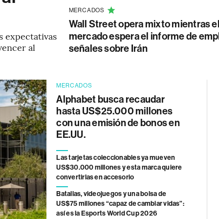
MERCADOS
Wall Street opera mixto mientras e
s expectativas
mercado espera el informe de emp
vencer al
señales sobre Irán
MERCADOS
Alphabet busca recaudar
hasta US$25.000 millones
con una emisión de bonos en
EE.UU.
Las tarjetas coleccionables ya mueven
US$30.000 millones y esta marca quiere
convertirlas en accesorio
Batallas, videojuegos y una bolsa de
US$75 millones “capaz de cambiar vidas”:
así es la Esports World Cup 2026