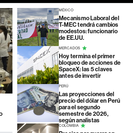
MÉXICO
Mecanismo Laboral del
T-MEC tendrá cambios
modestos: funcionario
de EE.UU.
MERCADOS
Hoy termina el primer
bloqueo de acciones de
SpaceX: las 5 claves
antes de invertir
PERÚ
Las proyecciones del
precio del dólar en Perú
para el segundo
o
semestre de 2026,
según analistas
COLOMBIA