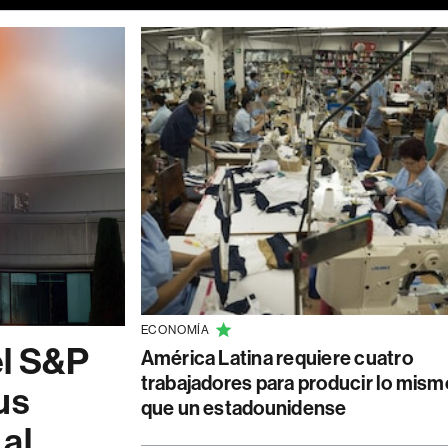
ECONOMÍA
el S&P
América Latina requiere cuatro
trabajadores para producir lo mism
us
que un estadounidense
al