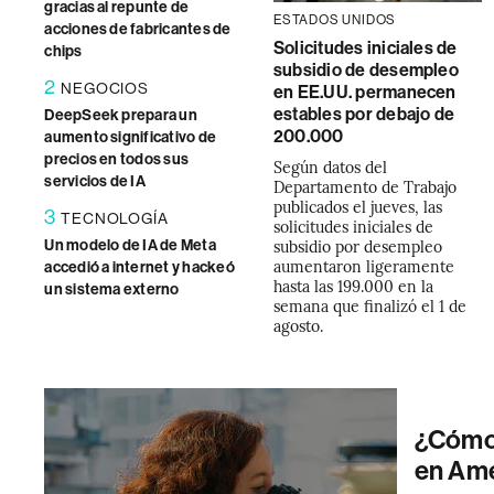
gracias al repunte de
ESTADOS UNIDOS
acciones de fabricantes de
Solicitudes iniciales de
chips
subsidio de desempleo
2
NEGOCIOS
en EE.UU. permanecen
estables por debajo de
DeepSeek prepara un
200.000
aumento significativo de
precios en todos sus
Según datos del
servicios de IA
Departamento de Trabajo
publicados el jueves, las
3
TECNOLOGÍA
solicitudes iniciales de
subsidio por desempleo
Un modelo de IA de Meta
aumentaron ligeramente
accedió a internet y hackeó
hasta las 199.000 en la
un sistema externo
semana que finalizó el 1 de
agosto.
¿Cómo 
en Amér