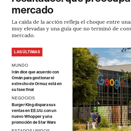
mercado
La caída de la acción refleja el choque entre una
muy elevadas y una guía que no terminó de con
mercado.
LAS ÚLTIMAS
MUNDO
Irán dice que acuerdo con
Omán para gestionar el
estrecho de Ormuz está en
su fase final
NEGOCIOS
Burger King dispara sus
ventas en EE.UU. con un
nuevo Whopper y una
promoción de Star Wars
ESTADOS UNIDOS