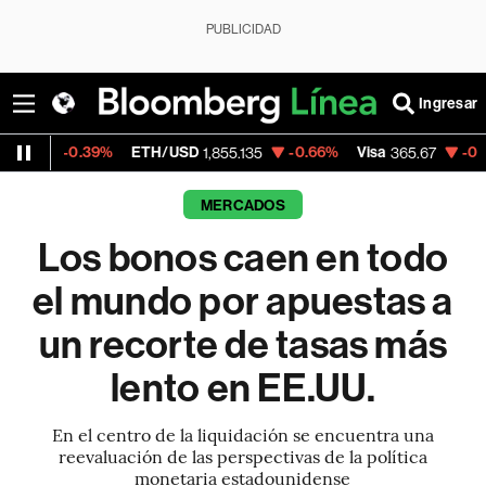
PUBLICIDAD
Ingresar
39%
ETH/USD
-0.66%
Visa
-0.13%
Mercad
1,855.135
365.67
MERCADOS
Los bonos caen en todo
el mundo por apuestas a
un recorte de tasas más
lento en EE.UU.
En el centro de la liquidación se encuentra una
reevaluación de las perspectivas de la política
monetaria estadounidense