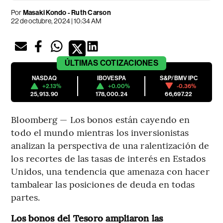
Por
Masaki Kondo - Ruth Carson
22 de octubre, 2024 | 10:34 AM
ÚLTIMAS
COTIZACIONES
NASDAQ
IBOVESPA
S&P/BMV IPC
+2.13%
+0.00%
-0.36%
25,913.90
178,000.24
66,697.22
Bloomberg — Los bonos están cayendo en
todo el mundo mientras los inversionistas
analizan la perspectiva de una ralentización de
los recortes de las tasas de interés en Estados
Unidos, una tendencia que amenaza con hacer
tambalear las posiciones de deuda en todas
partes.
Los bonos del Tesoro ampliaron las