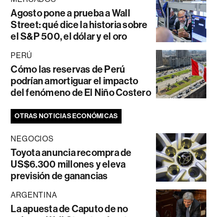
Agosto pone a prueba a Wall
Street: qué dice la historia sobre
el S&P 500, el dólar y el oro
PERÚ
Cómo las reservas de Perú
podrían amortiguar el impacto
del fenómeno de El Niño Costero
OTRAS NOTICIAS ECONÓMICAS
NEGOCIOS
Toyota anuncia recompra de
US$6.300 millones y eleva
previsión de ganancias
ARGENTINA
La apuesta de Caputo de no