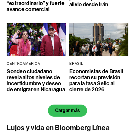
“extraordinario” y fuerte
alivio desde Irán
avance comercial
CENTROAMÉRICA
BRASIL
Sondeo ciudadano
Economistas de Brasil
revela altos niveles de
recortan su previsión
incertidumbre y deseo
para la tasa Selic al
de emigrar en Nicaragua
cierre de 2026
Cargar más
Lujos y vida en Bloomberg Línea