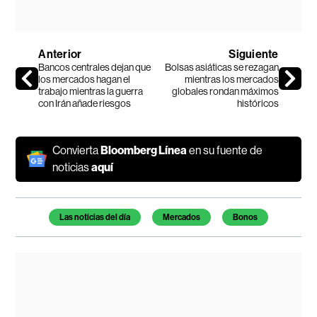
Anterior
Siguiente
Bancos centrales dejan que
Bolsas asiáticas se rezagan
los mercados hagan el
mientras los mercados
trabajo mientras la guerra
globales rondan máximos
con Irán añade riesgos
históricos
Convierta
Bloomberg Línea
en su fuente de
noticias
aquí
Temas de este artículo
Las noticias del día
Mercados
Bonos