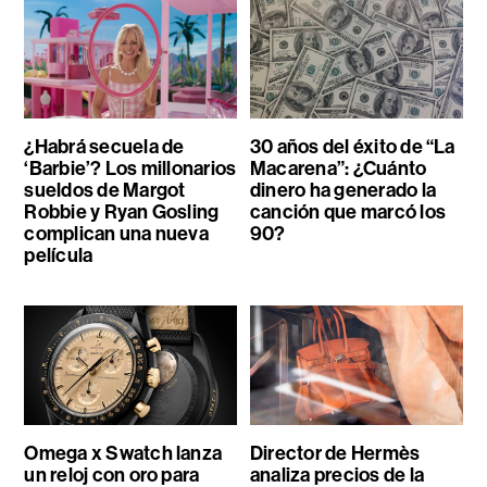
¿Habrá secuela de
30 años del éxito de “La
‘Barbie’? Los millonarios
Macarena”: ¿Cuánto
sueldos de Margot
dinero ha generado la
Robbie y Ryan Gosling
canción que marcó los
complican una nueva
90?
película
Omega x Swatch lanza
Director de Hermès
un reloj con oro para
analiza precios de la