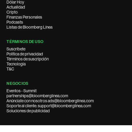
Dólar Hoy
Actualidad
Cripto
Finanzas Personales
Podcasts
Listas de Bloomberg Línea
TÉRMINOS DE USO
Suscríbete
Política de privacidad
Términos de suscripción
Tecnología
T&C
NEGOCIOS
Eventos - Summit
partnerships@bloomberglinea.com
Anúnciate con nosotros ads@bloomberglinea.com
Soporte al cliente: support@bloomberglinea.com
Soluciones de publicidad