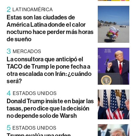
2
LATINOAMÉRICA
Estas son las ciudades de
América Latina donde el calor
nocturno hace perder más horas
de sueño
3
MERCADOS
La consultora que anticipó el
TACO de Trump le pone fecha a
otra escalada con Irán: ¿cuándo
será?
4
ESTADOS UNIDOS
Donald Trump insiste en bajar las
tasas, pero dice que la decisión
no depende solo de Warsh
5
ESTADOS UNIDOS
Trump evalúa una orden