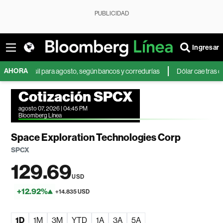
PUBLICIDAD
Ingresar
AHORA
Brasil para agosto, según bancos y corredurías
Dólar cae tras débil dato
Cotización SPCX
agosto 07, 2026 | 04:45 PM
Bloomberg Línea
Space Exploration Technologies Corp
SPCX
129.69
USD
+12.92%
+14.835 USD
1D
1M
3M
YTD
1A
3A
5A