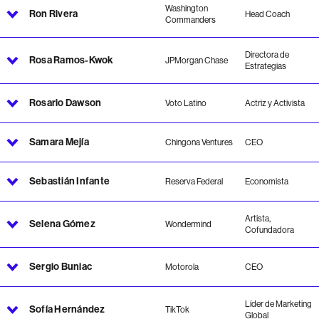
Washington
Ron Rivera
Head Coach
Commanders
Directora de
Rosa Ramos-Kwok
JPMorgan Chase
Estrategias
Rosario Dawson
Voto Latino
Actriz y Activista
Samara Mejía
Chingona Ventures
CEO
Sebastián Infante
Reserva Federal
Economista
Artista,
Selena Gómez
Wondermind
Cofundadora
Sergio Buniac
Motorola
CEO
Líder de Marketing
Sofía Hernández
TikTok
Global