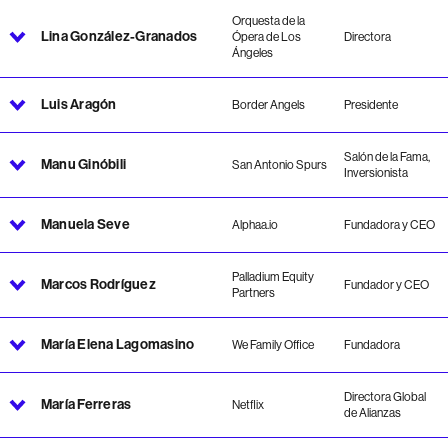
Orquesta de la
Lina González-Granados
Ópera de Los
Directora
Ángeles
Luis Aragón
Border Angels
Presidente
Salón de la Fama,
Manu Ginóbili
San Antonio Spurs
Inversionista
Manuela Seve
Alphaa.io
Fundadora y CEO
Palladium Equity
Marcos Rodríguez
Fundador y CEO
Partners
María Elena Lagomasino
We Family Office
Fundadora
Directora Global
María Ferreras
Netflix
de Alianzas