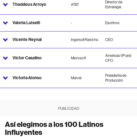
Director de
Thaddeus Arroyo
AT&T
Estrategia
Valeria Luiselli
-
Escritora
Vicente Reynal
Ingersoll Rand Inc.
CEO
Americas VP and
Víctor Casalino
Microsoft
CFO
Presidenta de
Victoria Alonso
Marvel
Producción
PUBLICIDAD
Así elegimos a los 100 Latinos
Influyentes