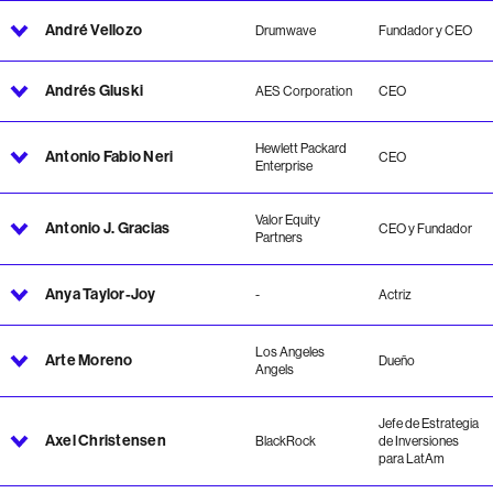
André Vellozo
Drumwave
Fundador y CEO
Andrés Gluski
AES Corporation
CEO
Hewlett Packard
Antonio Fabio Neri
CEO
Enterprise
Valor Equity
Antonio J. Gracias
CEO y Fundador
Partners
Anya Taylor-Joy
-
Actriz
Los Angeles
Arte Moreno
Dueño
Angels
Jefe de Estrategia
Axel Christensen
BlackRock
de Inversiones
para LatAm