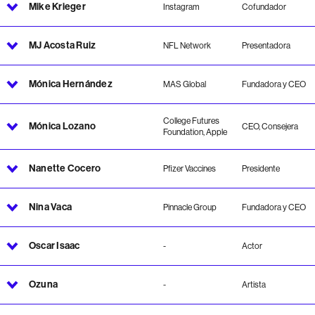
Mike Krieger
Instagram
Cofundador
MJ Acosta Ruiz
NFL Network
Presentadora
Mónica Hernández
MAS Global
Fundadora y CEO
College Futures
Mónica Lozano
CEO, Consejera
Foundation, Apple
Nanette Cocero
Pfizer Vaccines
Presidente
Nina Vaca
Pinnacle Group
Fundadora y CEO
Oscar Isaac
-
Actor
Ozuna
-
Artista