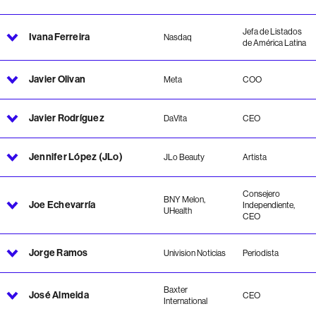
Jefa de Listados
Ivana Ferreira
Nasdaq
de América Latina
Javier Olivan
Meta
COO
Javier Rodríguez
DaVita
CEO
Jennifer López (JLo)
JLo Beauty
Artista
Consejero
BNY Melon,
Joe Echevarría
Independiente,
UHealth
CEO
Jorge Ramos
Univision Noticias
Periodista
Baxter
José Almeida
CEO
International