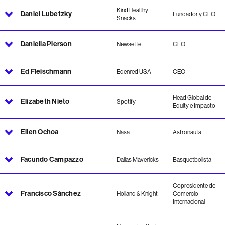
Kind Healthy
Daniel Lubetzky
Fundador y CEO
Snacks
Daniella Pierson
Newsette
CEO
Ed Fleischmann
Edenred USA
CEO
Head Global de
Elizabeth Nieto
Spotify
Equity e Impacto
Ellen Ochoa
Nasa
Astronauta
Facundo Campazzo
Dallas Mavericks
Basquetbolista
Copresidente de
Francisco Sánchez
Holland & Knight
Comercio
Internacional