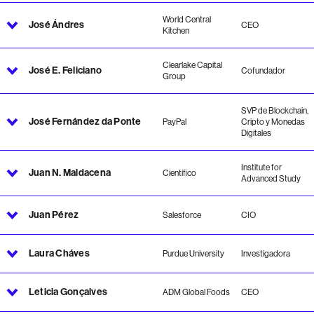
World Central
José Ándres
CEO
Kitchen
Clearlake Capital
José E. Feliciano
Cofundador
Group
SVP de Blockchain,
José Fernández da Ponte
PayPal
Cripto y Monedas
Digitales
Institute for
Juan N. Maldacena
Científico
Advanced Study
Juan Pérez
Salesforce
CIO
Laura Cháves
Purdue University
Investigadora
Leticia Gonçalves
ADM Global Foods
CEO