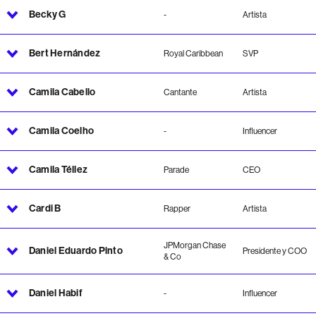
Becky G
-
Artista
Bert Hernández
Royal Caribbean
SVP
Camila Cabello
Cantante
Artista
Camila Coelho
-
Influencer
Camila Téllez
Parade
CEO
Cardi B
Rapper
Artista
JPMorgan Chase
Daniel Eduardo Pinto
Presidente y COO
& Co
Daniel Habif
-
Influencer