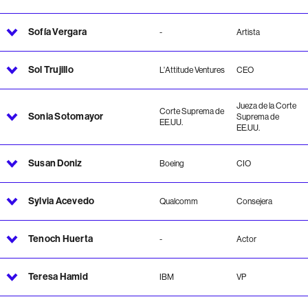
Sofía Vergara
-
Artista
Sol Trujillo
L'Attitude Ventures
CEO
Jueza de la Corte
Corte Suprema de
Sonia Sotomayor
Suprema de
EE.UU.
EE.UU.
Susan Doniz
Boeing
CIO
Sylvia Acevedo
Qualcomm
Consejera
Tenoch Huerta
-
Actor
Teresa Hamid
IBM
VP