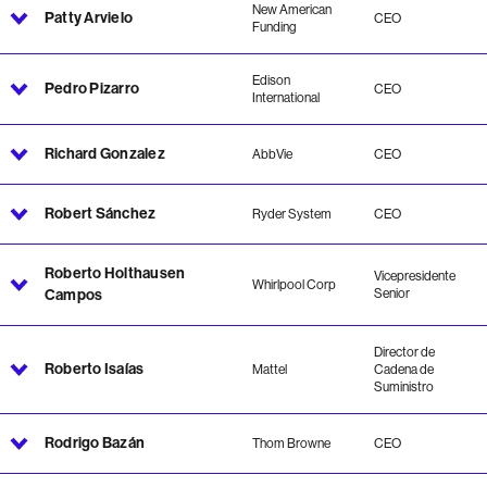
New American
Patty Arvielo
CEO
Funding
Edison
Pedro Pizarro
CEO
International
Richard Gonzalez
AbbVie
CEO
Robert Sánchez
Ryder System
CEO
Roberto Holthausen
Vicepresidente
Whirlpool Corp
Campos
Senior
Director de
Roberto Isaías
Mattel
Cadena de
Suministro
Rodrigo Bazán
Thom Browne
CEO