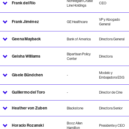
Norwegian Cruise
Frank del Río
CEO
Line Holdings
VP y Abogado
Frank Jiménez
GE Healthcare
General
Geena Mayback
Bank of America
Directora General
Bipartisan Policy
Geisha Williams
Directora
Center
Modelo y
Gisele Bündchen
-
Embajadora ESG
Guillermo del Toro
-
Director de Cine
Heather von Zuben
Blackstone
Directora Senior
Booz Allen
Horacio Rozanski
Presidente y CEO
Hamilton