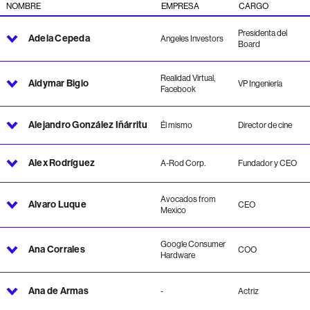
NOMBRE
EMPRESA
CARGO
Presidenta del
Adela Cepeda
Angeles Investors
Board
Realidad Virtual,
Aidymar Bigio
VP Ingeniería
Facebook
Alejandro González Iñárritu
Él mismo
Director de cine
Alex Rodríguez
A-Rod Corp.
Fundador y CEO
Avocados from
Alvaro Luque
CEO
Mexico
Google Consumer
Ana Corrales
COO
Hardware
Ana de Armas
-
Actriz