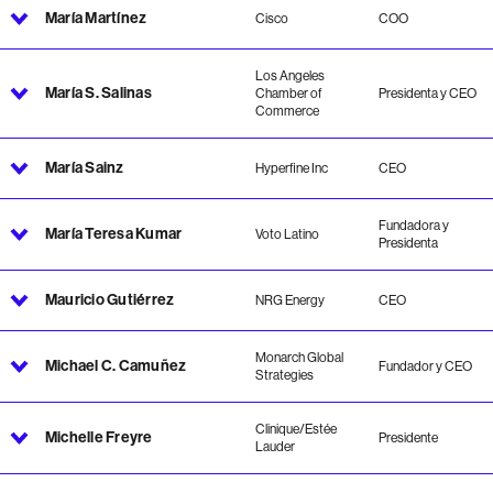
María Martínez
Cisco
COO
Los Angeles
María S. Salinas
Chamber of
Presidenta y CEO
Commerce
María Sainz
Hyperfine Inc
CEO
Fundadora y
María Teresa Kumar
Voto Latino
Presidenta
Mauricio Gutiérrez
NRG Energy
CEO
Monarch Global
Michael C. Camuñez
Fundador y CEO
Strategies
Clinique/Estée
Michelle Freyre
Presidente
Lauder